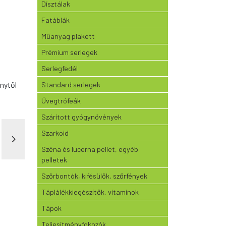
Dísztálak
Fatáblák
Műanyag plakett
Prémium serlegek
Serlegfedél
nytől
Standard serlegek
Üvegtrófeák
Szárított gyógynövények
Szarkoid
Széna és lucerna pellet, egyéb
pelletek
Szőrbontók, kifésülők, szőrfények
Táplálékkiegészítők, vitaminok
Tápok
Teljesítményfokozók