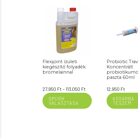
Flexijoint ízületi
Probiotic Trav
kiegészítő folyadék
Koncentrált
bromelainnal
probiotikum
paszta 60ml
Ártartomány:
27.950
Ft
–
113.050
Ft
12.950
Ft
27.950 Ft
OPCIÓK
KOSÁRBA
VÁLASZTÁSA
TESZEM
-
113.050 Ft