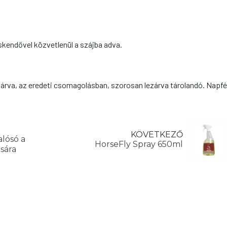
kendővel közvetlenül a szájba adva.
zárva, az eredeti csomagolásban, szorosan lezárva tárolandó. Napfé
KÖVETKEZŐ
lósó a
HorseFly Spray 650ml
sára