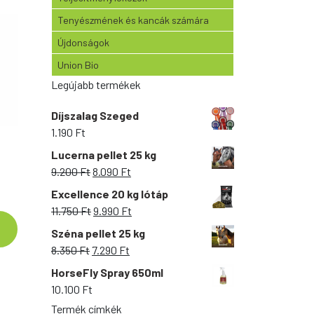
Tenyészmének és kancák számára
Újdonságok
Union Bio
Legújabb termékek
Díjszalag Szeged
1.190
Ft
Lucerna pellet 25 kg
Original
Current
9.200
Ft
8.090
Ft
price
price
Excellence 20 kg lótáp
Ártartomány:
was:
is:
Original
Current
11.750
Ft
9.990
Ft
5.650 Ft
9.200 Ft.
8.090 Ft.
price
price
Széna pellet 25 kg
-
was:
is:
Original
Current
8.350
Ft
7.290
Ft
30.850 Ft
11.750 Ft.
9.990 Ft.
price
price
HorseFly Spray 650ml
was:
is:
10.100
Ft
8.350 Ft.
7.290 Ft.
Termék címkék