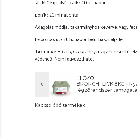
kb. 550 kg súlyú lovak: 40 ml naponta
pónik: 20 ml naponta
Adagolás módja: takarmányhoz keverve, vagy fecs
Felbontás után 6 hónapon belül használja fel.
Tárolása
: Hűvös, száraz helyen, gyermekektől el
védendő. Nem fagyasztható.
ELŐZŐ
BRONCHI LICK 8KG - Nya
légzőrendszer támogatá
Kapcsolódó termékek