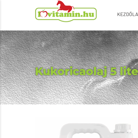
KEZDŐL
Kukoricaolaj 5 lite