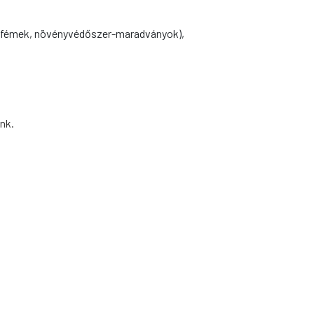
hézfémek, növényvédőszer-maradványok),
ink.