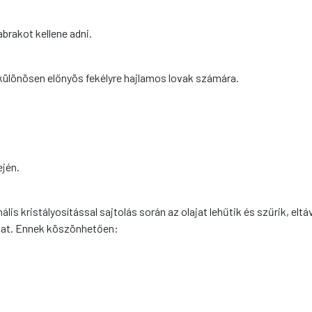
abrakot kellene adni.
különösen előnyös fekélyre hajlamos lovak számára.
ején.
ális kristályosítással sajtolás során az olajat lehűtik és szűrik, eltá
kat. Ennek köszönhetően: