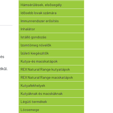
Hámsérülések, elsősegély
Idősebb lovak számára
Immunrendszer erősítés
Inhalátor
Istálló gondozás
Izomtömeg növelők
Ízületi kiegészítők
 és
Kutya-és macskatápok
lkül.
REX Natural Range kutyatápok
REX Natural Range macskatápok
Kutyafekhelyek
Kutyáknak és macskáknak
Légúti termékek
Lócsemege