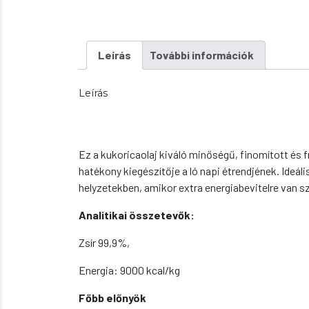
Leírás
További információk
Leírás
Ez a kukoricaolaj kiváló minőségű, finomított és f
hatékony kiegészítője a ló napi étrendjének. Ideál
helyzetekben, amikor extra energiabevitelre van 
Analitikai összetevők:
Zsír 99,9%,
Energia: 9000 kcal/kg
Főbb előnyök