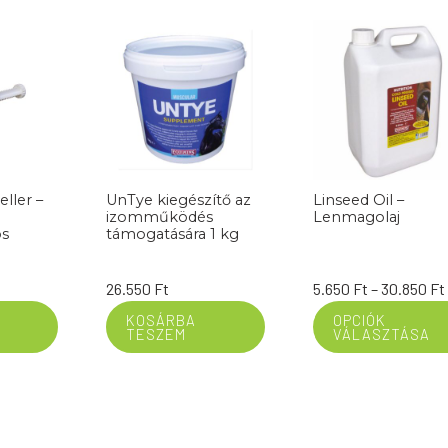
eller –
UnTye kiegészítő az
Linseed Oil –
izomműködés
Lenmagolaj
os
támogatására 1 kg
26.550
Ft
5.650
Ft
–
30.850
Ft
KOSÁRBA
OPCIÓK
TESZEM
VÁLASZTÁSA