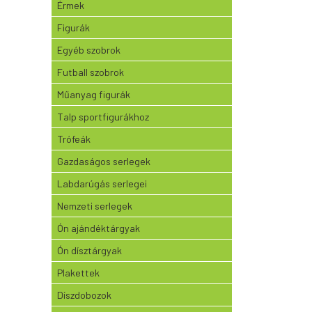
Érmek
Figurák
Egyéb szobrok
Futball szobrok
Műanyag figurák
Talp sportfigurákhoz
Trófeák
Gazdaságos serlegek
Labdarúgás serlegei
Nemzeti serlegek
Ón ajándéktárgyak
Ón dísztárgyak
Plakettek
Díszdobozok