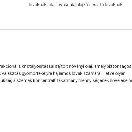
lovaknak
,
olaj lovaknak
,
olajkiegészítő lovaknak
rakcionális kristályosítással sajtolt növényi olaj, amely biztonságos
is választás gyomorfekélyre hajlamos lovak számára, illetve olyan
szükség a szemes koncentrált takarmány mennyiségének növelése né