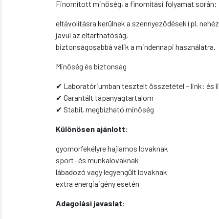
Finomított minőség, a finomítási folyamat során:
eltávolításra kerülnek a szennyeződések (pl. ne
javul az eltarthatóság,
biztonságosabbá válik a mindennapi használatra.
Minőség és biztonság
✔ Laboratóriumban tesztelt összetétel –
link
: és
l
✔ Garantált tápanyagtartalom
✔ Stabil, megbízható minőség
Különösen ajánlott:
gyomorfekélyre hajlamos lovaknak
sport- és munkalovaknak
lábadozó vagy legyengült lovaknak
extra energiaigény esetén
Adagolási javaslat: