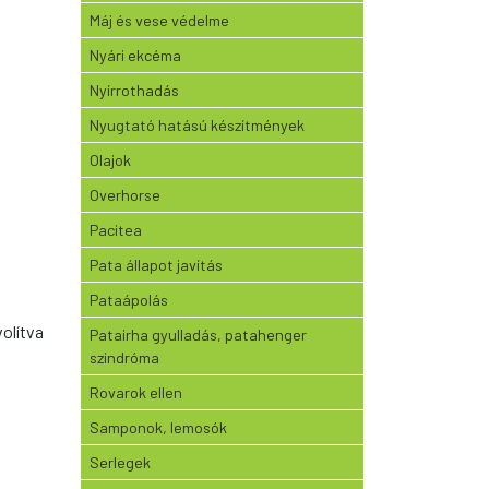
Máj és vese védelme
Nyári ekcéma
Nyírrothadás
Nyugtató hatású készítmények
Olajok
Overhorse
Pacitea
Pata állapot javítás
Pataápolás
volítva
Patairha gyulladás, patahenger
szindróma
Rovarok ellen
Samponok, lemosók
Serlegek