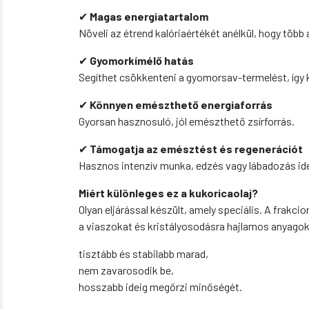
✔
Magas energiatartalom
Növeli az étrend kalóriaértékét anélkül, hogy több 
✔
Gyomorkímélő hatás
Segíthet csökkenteni a gyomorsav-termelést, így 
✔
Könnyen emészthető energiaforrás
Gyorsan hasznosuló, jól emészthető zsírforrás.
✔
Támogatja az emésztést és regenerációt
Hasznos intenzív munka, edzés vagy lábadozás id
Miért különleges ez a kukoricaolaj?
Olyan eljárással készült, amely speciális. A frakcion
a viaszokat és kristályosodásra hajlamos anyago
tisztább és stabilabb marad,
nem zavarosodik be,
hosszabb ideig megőrzi minőségét.