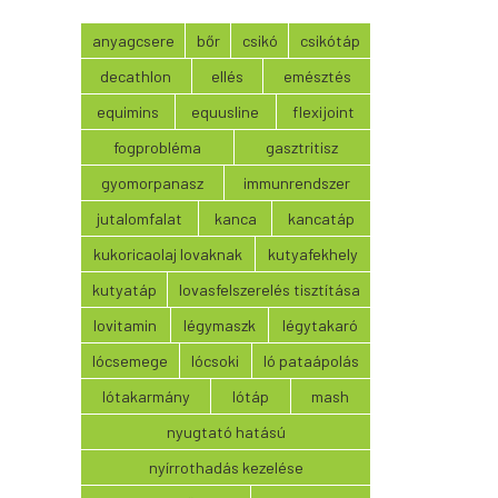
anyagcsere
bőr
csikó
csikótáp
decathlon
ellés
emésztés
equimins
equusline
flexijoint
fogprobléma
gasztritisz
gyomorpanasz
immunrendszer
jutalomfalat
kanca
kancatáp
kukoricaolaj lovaknak
kutyafekhely
kutyatáp
lovasfelszerelés tisztítása
lovitamin
légymaszk
légytakaró
lócsemege
lócsoki
ló pataápolás
lótakarmány
lótáp
mash
nyugtató hatású
nyírrothadás kezelése