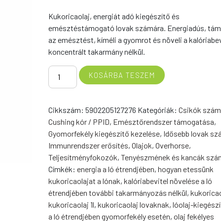
Kukoricaolaj, energiát adó kiegészítő és
emésztéstámogató lovak számára. Energiadús, tám
az emésztést, kíméli a gyomrot és növeli a kalóriabev
koncentrált takarmány nélkül.
Kukoricaolaj
KOSÁRBA TESZEM
5
liter
mennyiség
Cikkszám:
5902205127276
Kategóriák:
Csikók szám
Cushing kór / PPID
,
Emésztőrendszer támogatása
,
Gyomorfekély kiegészítő kezelése
,
Idősebb lovak sz
Immunrendszer erősítés
,
Olajok
,
Overhorse
,
Teljesítményfokozók
,
Tenyészmének és kancák szá
Címkék:
energia a ló étrendjében
,
hogyan etessünk
kukoricaolajat a lónak
,
kalóriabevitel növelése a ló
étrendjében további takarmányozás nélkül
,
kukoricao
kukoricaolaj 1l
,
kukoricaolaj lovaknak
,
lóolaj-kiegész
a ló étrendjében gyomorfekély esetén
,
olaj fekélyes