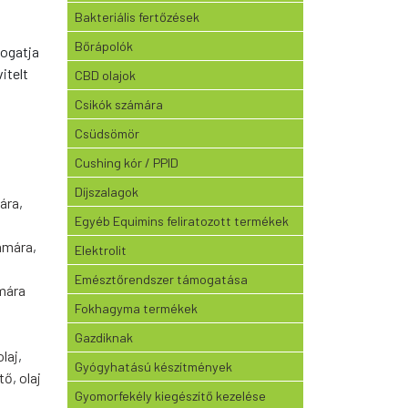
Bakteriális fertőzések
Bőrápolók
ogatja
itelt
CBD olajok
Csikók számára
Csüdsömör
Cushing kór / PPID
Díjszalagok
ára
,
Egyéb Equimins feliratozott termékek
ámára
,
Elektrolit
Emésztőrendszer támogatása
mára
Fokhagyma termékek
Gazdiknak
laj
,
Gyógyhatású készítmények
ítő
,
olaj
Gyomorfekély kiegészítő kezelése