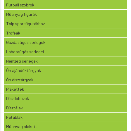
Futball szobrok
Műanyag figurák
Talp sportfigurákhoz
Trófeák
Gazdaságos serlegek
Labdarúgás serlegei
Nemzeti serlegek
Ón ajándéktárgyak
Ón dísztárgyak
Plakettek
Díszdobozok
Dísztálak
Fatáblák
Műanyag plakett