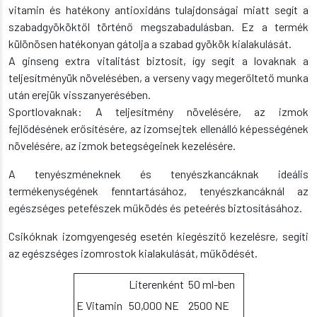
vitamin és hatékony antioxidáns tulajdonságai miatt segít a
szabadgyököktől történő megszabadulásban. Ez a termék
különösen hatékonyan gátolja a szabad gyökök kialakulását.
A ginseng extra vitalitást biztosít, így segít a lovaknak a
teljesítményük növelésében, a verseny vagy megerőltető munka
után erejük visszanyerésében.
Sportlovaknak: A teljesítmény növelésére, az izmok
fejlődésének erősítésére, az izomsejtek ellenálló képességének
növelésére, az izmok betegségeinek kezelésére.
A tenyészméneknek és tenyészkancáknak ideális
termékenységének fenntartásához, tenyészkancáknál az
egészséges petefészek működés és peteérés biztosításához.
Csikóknak izomgyengeség esetén kiegészítő kezelésre, segíti
az egészséges izomrostok kialakulását, működését.
Literenként
50 ml-ben
E Vitamin
50,000 NE
2500 NE