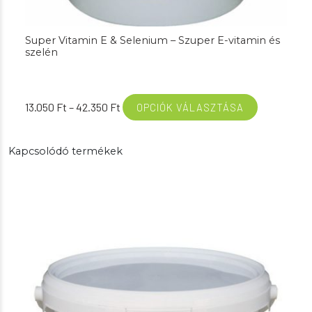
Super Vitamin E & Selenium – Szuper E-vitamin és
szelén
Ártartomány:
13.050
Ft
–
42.350
Ft
OPCIÓK VÁLASZTÁSA
13.050 Ft
-
Kapcsolódó termékek
42.350 Ft