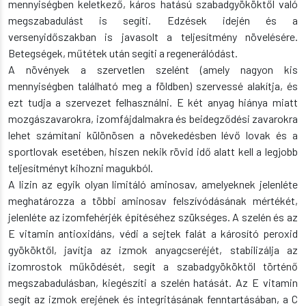
mennyiségben keletkező, káros hatású szabadgyököktől való
megszabadulást is segíti. Edzések idején és a
versenyidőszakban is javasolt a teljesítmény növelésére.
Betegségek, műtétek után segíti a regenerálódást.
A növények a szervetlen szelént (amely nagyon kis
mennyiségben található meg a földben) szervessé alakítja, és
ezt tudja a szervezet felhasználni. E két anyag hiánya miatt
mozgászavarokra, izomfájdalmakra és beidegződési zavarokra
lehet számítani különösen a növekedésben lévő lovak és a
sportlovak esetében, hiszen nekik rövid idő alatt kell a legjobb
teljesítményt kihozni magukból.
A lizin az egyik olyan limitáló aminosav, amelyeknek jelenléte
meghatározza a többi aminosav felszívódásának mértékét,
jelenléte az izomfehérjék építéséhez szükséges. A szelén és az
E vitamin antioxidáns, védi a sejtek falát a károsító peroxid
gyököktől, javítja az izmok anyagcseréjét, stabilizálja az
izomrostok működését, segít a szabadgyököktől történő
megszabadulásban, kiegészíti a szelén hatását. Az E vitamin
segít az izmok erejének és integritásának fenntartásában, a C