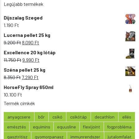
Legújabb termékek
Díjszalag Szeged
1.190
Ft
Lucerna pellet 25 kg
Original
Current
9.200
Ft
8.090
Ft
price
price
Excellence 20 kg lótáp
was:
is:
Original
Current
11.750
Ft
9.990
Ft
9.200 Ft.
8.090 Ft.
price
price
Széna pellet 25 kg
was:
is:
Original
Current
8.350
Ft
7.290
Ft
11.750 Ft.
9.990 Ft.
price
price
HorseFly Spray 650ml
was:
is:
10.100
Ft
8.350 Ft.
7.290 Ft.
Termék címkék
anyagcsere
bőr
csikó
csikótáp
decathlon
ellés
emésztés
equimins
equusline
flexijoint
fogprobléma
gasztritisz
gyomorpanasz
immunrendszer
jutalomfalat