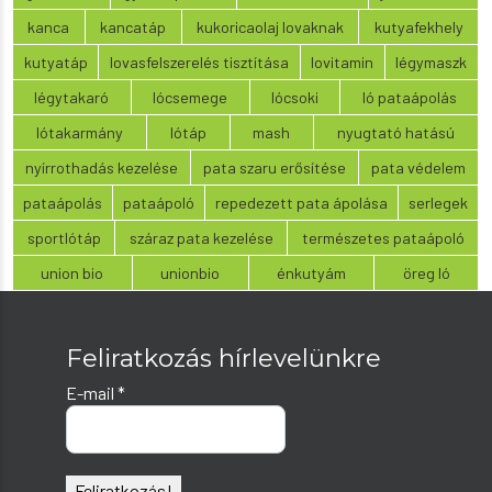
kanca
kancatáp
kukoricaolaj lovaknak
kutyafekhely
kutyatáp
lovasfelszerelés tisztítása
lovitamin
légymaszk
légytakaró
lócsemege
lócsoki
ló pataápolás
lótakarmány
lótáp
mash
nyugtató hatású
nyírrothadás kezelése
pata szaru erősítése
pata védelem
pataápolás
pataápoló
repedezett pata ápolása
serlegek
sportlótáp
száraz pata kezelése
természetes pataápoló
union bio
unionbio
énkutyám
öreg ló
Feliratkozás hírlevelünkre
E-mail
*