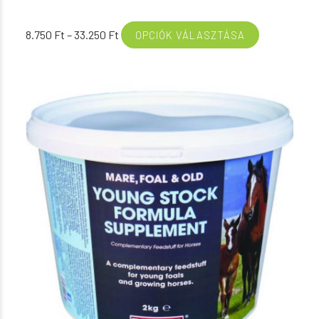
Ártartomány:
8.750
Ft
–
33.250
Ft
OPCIÓK VÁLASZTÁSA
8.750 Ft
-
33.250 Ft