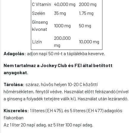
C Vitamin
40,000 mg
2000 mg
Szelén
35 mg
1.75 mg
Ginseng
1000 mg
50 mg
kivonat
200,000
Lizin
10,000 mg
mg
Adagolás
: adjon napi 50 ml-t a táplálékba keverve.
Nem tartalmaz a Jockey Club és FEI által betiltott
anyagokat.
Tárolása
: száraz, hűvös helyen 10-20 C közötti
hőmérsékleten, fénytől védve. Használat előtt felrázandó (mivel
a ginseng a folyadék tetejére válik ki). Használat után lezárandó.
Kiszerelés
: 1 literes (EH 475), és 5 literes (EH 477) adagolós
flakonban
Az 1 liter 20 napi adag, az 5 liter 100 napi adag.