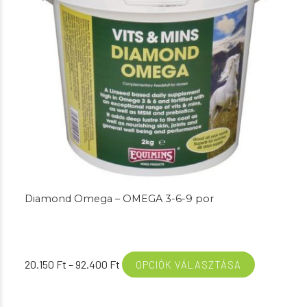
Diamond Omega – OMEGA 3-6-9 por
Ártartomány:
20.150
Ft
–
92.400
Ft
OPCIÓK VÁLASZTÁSA
20.150 Ft
-