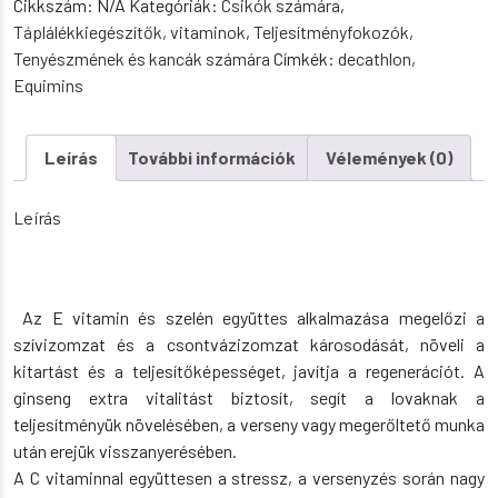
Cikkszám:
N/A
Kategóriák:
Csikók számára
,
szelén,
Táplálékkiegészítők, vitaminok
,
Teljesítményfokozók
,
lizin
Tenyészmének és kancák számára
Címkék:
decathlon
,
és
Equimins
ginseng
oldat
mennyiség
Leírás
További információk
Vélemények (0)
Leírás
Az E vitamin és szelén együttes alkalmazása megelőzi a
szívizomzat és a csontvázizomzat károsodását, növeli a
kitartást és a teljesítőképességet, javítja a regenerációt. A
ginseng extra vitalitást biztosít, segít a lovaknak a
teljesítményük növelésében, a verseny vagy megerőltető munka
után erejük visszanyerésében.
A C vitaminnal együttesen a stressz, a versenyzés során nagy