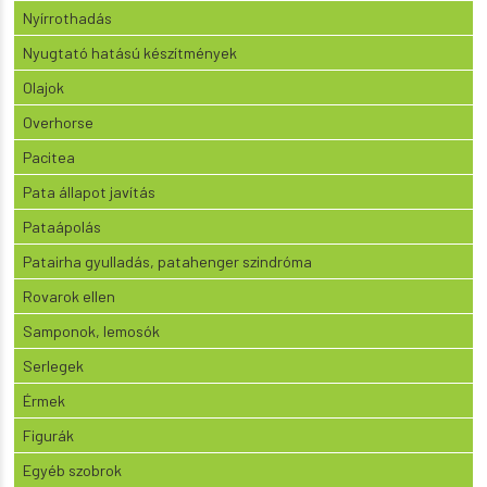
Nyírrothadás
Nyugtató hatású készítmények
Olajok
Overhorse
Pacitea
Pata állapot javítás
Pataápolás
Patairha gyulladás, patahenger szindróma
Rovarok ellen
Samponok, lemosók
Serlegek
Érmek
Figurák
Egyéb szobrok