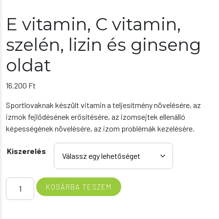
E vitamin, C vitamin,
szelén, lizin és ginseng
oldat
16.200
Ft
Sportlovaknak készült vitamin a teljesítmény növelésére, az
izmok fejlődésének erősítésére, az izomsejtek ellenálló
képességének növelésére, az izom problémák kezelésére.
Kiszerelés
E
KOSÁRBA TESZEM
vitamin,
C
vitamin,