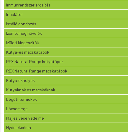
Immunrendszer erősítés
Inhalátor
Istálló gondozás
Izomtömeg növelők
Ízületi kiegészítők
Kutya-és macskatápok
REX Natural Range kutyatápok
REX Natural Range macskatápok
Kutyafekhelyek
Kutyáknak és macskáknak
Légúti termékek
Lócsemege
Máj és vese védelme
Nyári ekcéma