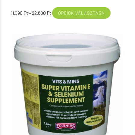
Ártartomány:
11.090
Ft
–
22.800
Ft
OPCIÓK VÁLASZTÁSA
11.090 Ft
-
22.800 Ft