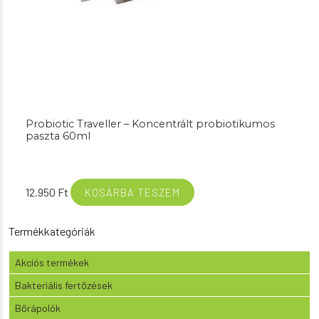
Probiotic Traveller – Koncentrált probiotikumos
paszta 60ml
12.950
Ft
KOSÁRBA TESZEM
Termékkategóriák
Akciós termékek
Bakteriális fertőzések
Bőrápolók