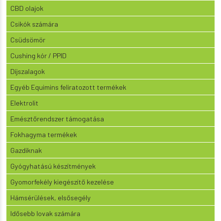
CBD olajok
Csikók számára
Csüdsömör
Cushing kór / PPID
Díjszalagok
Egyéb Equimins feliratozott termékek
Elektrolit
Emésztőrendszer támogatása
Fokhagyma termékek
Gazdiknak
Gyógyhatású készítmények
Gyomorfekély kiegészítő kezelése
Hámsérülések, elsősegély
Idősebb lovak számára