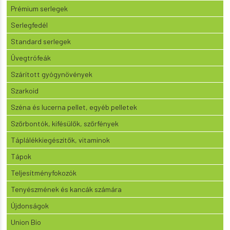
Prémium serlegek
Serlegfedél
Standard serlegek
Üvegtrófeák
Szárított gyógynövények
Szarkoid
Széna és lucerna pellet, egyéb pelletek
Szőrbontók, kifésülők, szőrfények
Táplálékkiegészítők, vitaminok
Tápok
Teljesítményfokozók
Tenyészmének és kancák számára
Újdonságok
Union Bio