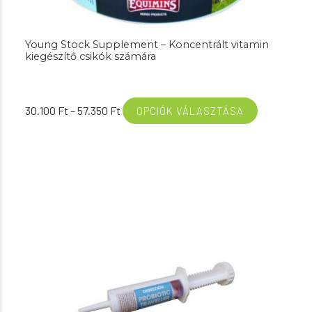
Young Stock Supplement – Koncentrált vitamin
kiegészítő csikók számára
Ártartomány:
30.100
Ft
–
57.350
Ft
OPCIÓK VÁLASZTÁSA
30.100 Ft
-
57.350 Ft