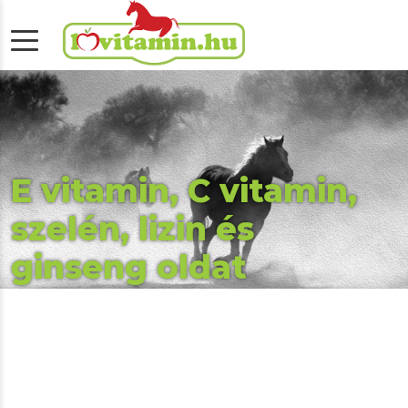
E vitamin, C vitamin,
szelén, lizin és
ginseng oldat