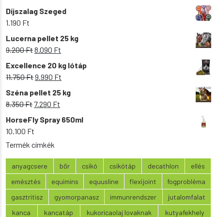
Díjszalag Szeged
1.190
Ft
Lucerna pellet 25 kg
Original
Current
9.200
Ft
8.090
Ft
price
price
Excellence 20 kg lótáp
was:
is:
Original
Current
11.750
Ft
9.990
Ft
9.200 Ft.
8.090 Ft.
price
price
Széna pellet 25 kg
was:
is:
Original
Current
8.350
Ft
7.290
Ft
11.750 Ft.
9.990 Ft.
price
price
HorseFly Spray 650ml
was:
is:
10.100
Ft
8.350 Ft.
7.290 Ft.
Termék címkék
anyagcsere
bőr
csikó
csikótáp
decathlon
ellés
emésztés
equimins
equusline
flexijoint
fogprobléma
gasztritisz
gyomorpanasz
immunrendszer
jutalomfalat
kanca
kancatáp
kukoricaolaj lovaknak
kutyafekhely