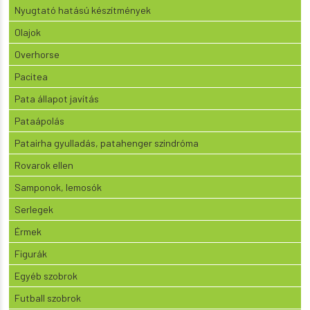
Nyugtató hatású készítmények
Olajok
Overhorse
Pacitea
Pata állapot javítás
Pataápolás
Patairha gyulladás, patahenger szindróma
Rovarok ellen
Samponok, lemosók
Serlegek
Érmek
Figurák
Egyéb szobrok
Futball szobrok