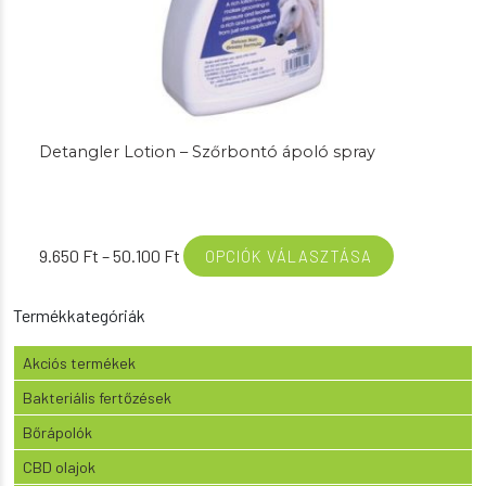
Detangler Lotion – Szőrbontó ápoló spray
Ártartomány:
9.650
Ft
–
50.100
Ft
OPCIÓK VÁLASZTÁSA
9.650 Ft
-
Termékkategóriák
50.100 Ft
Akciós termékek
Bakteriális fertőzések
Bőrápolók
CBD olajok