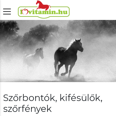
Szőrbontók, kifésülők,
szőrfények