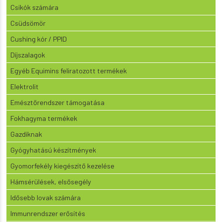
Csikók számára
Csüdsömör
Cushing kór / PPID
Díjszalagok
Egyéb Equimins feliratozott termékek
Elektrolit
Emésztőrendszer támogatása
Fokhagyma termékek
Gazdiknak
Gyógyhatású készítmények
Gyomorfekély kiegészítő kezelése
Hámsérülések, elsősegély
Idősebb lovak számára
Immunrendszer erősítés