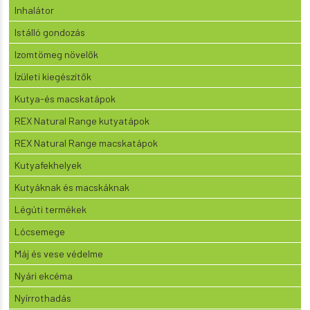
Inhalátor
Istálló gondozás
Izomtömeg növelők
Ízületi kiegészítők
Kutya-és macskatápok
REX Natural Range kutyatápok
REX Natural Range macskatápok
Kutyafekhelyek
Kutyáknak és macskáknak
Légúti termékek
Lócsemege
Máj és vese védelme
Nyári ekcéma
Nyírrothadás