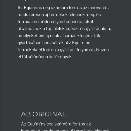
Az Equimins cég számára fontos az innováció,
rendszeresen új termékek jelennek meg, és
forradalmi módon olyan technológiákat
alkalmaznak a táplálék kiegészítők gyártásában,
amelyeket eddig csak a humán kiegészítők
gyártásában használtak. Az Equimins
termékeknél fontos a gyártási folyamat, hiszen
ettől különösen hatékonyak.
AB ORIGINAL
Az Equimins cég számára fontos az
innováció, rendszeresen új termékek jelennek