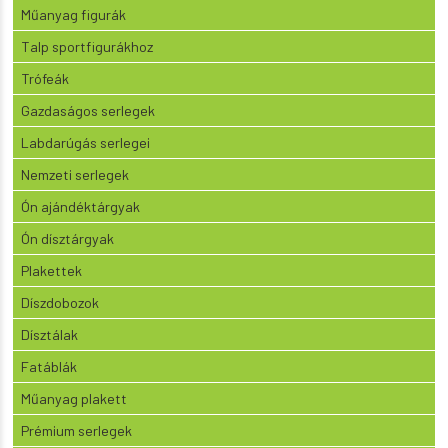
Műanyag figurák
Talp sportfigurákhoz
Trófeák
Gazdaságos serlegek
Labdarúgás serlegei
Nemzeti serlegek
Ón ajándéktárgyak
Ón dísztárgyak
Plakettek
Díszdobozok
Dísztálak
Fatáblák
Műanyag plakett
Prémium serlegek