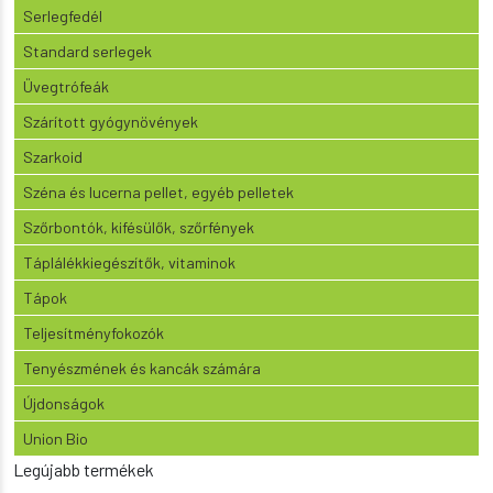
Serlegfedél
Standard serlegek
Üvegtrófeák
Szárított gyógynövények
Szarkoid
Széna és lucerna pellet, egyéb pelletek
Szőrbontók, kifésülők, szőrfények
Táplálékkiegészítők, vitaminok
Tápok
Teljesítményfokozók
Tenyészmének és kancák számára
Újdonságok
Union Bio
Legújabb termékek