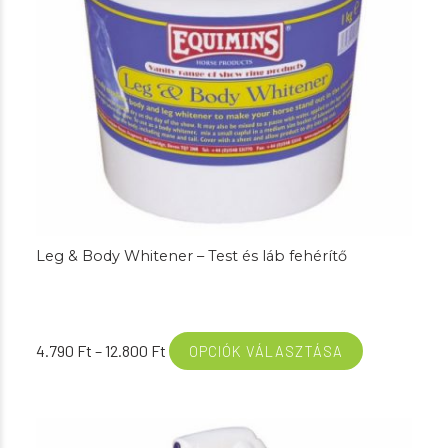
Leg & Body Whitener – Test és láb fehérítő
Ártartomány:
4.790
Ft
–
12.800
Ft
OPCIÓK VÁLASZTÁSA
4.790 Ft
-
12.800 Ft