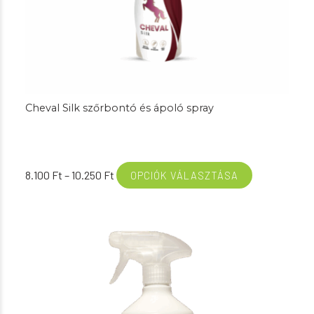
Cheval Silk szőrbontó és ápoló spray
Ártartomány:
8.100
Ft
–
10.250
Ft
OPCIÓK VÁLASZTÁSA
8.100 Ft
-
10.250 Ft