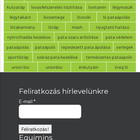
kutyatáp
lovasfelszerelés tisztítása
lovitamin
légymaszk
légytakaró
lócsemege
lócsoki
ló pataápolás
lótakarmány
lótáp
mash
nyugtató hatású
nyírrothadás kezelése
pata szaru erősítése
pata védelem
pataápolás
pataápoló
repedezett pata ápolása
serlegek
sportlótáp
száraz pata kezelése
természetes pataápoló
union bio
unionbio
énkutyám
öreg ló
Feliratkozás hírlevelünkre
E-mail
*
Equimins