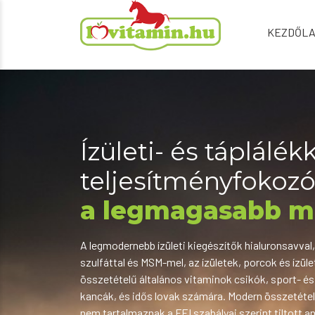
KEZDŐL
Ízületi- és táplálék
teljesítményfokoz
a legmagasabb m
A legmodernebb ízületi kiegészítők hialuronsavval
szulfáttal és MSM-mel, az ízületek, porcok és ízül
összetételű általános vitaminok csikók, sport- é
kancák, és idős lovak számára. Modern összetéte
nem tartalmaznak a FEI szabályai szerint tiltott a