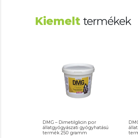
Kiemelt
termékek
DMG – Dimetilglicin por
DMG – Dimetilglic
állatgyógyászati gyógyhatású
álla
termék 250 gramm
ter