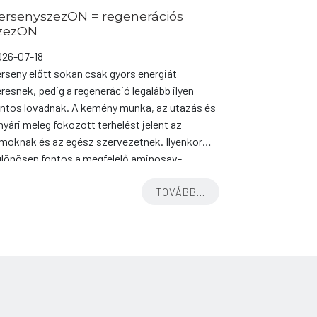
ersenyszezON = regenerációs
zezON
026-07-18
rseny előtt sokan csak gyors energiát
resnek, pedig a regeneráció legalább ilyen
ontos lovadnak. A kemény munka, az utazás és
nyári meleg fokozott terhelést jelent az
moknak és az egész szervezetnek. Ilyenkor
ülönösen fontos a megfelelő aminosav-,
tamin- és antioxidáns támogatás. Ha a
generáció nem megfelelő, a teljesítmény is
TOVÁBB...
amar visszaeshet. A kínálatunkban
egtalálhatók modern […]