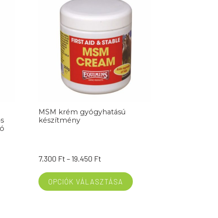
MSM krém gyógyhatású
ős
készítmény
ló
Ártartomány:
7.300
Ft
–
19.450
Ft
7.300 Ft
-
OPCIÓK VÁLASZTÁSA
19.450 Ft