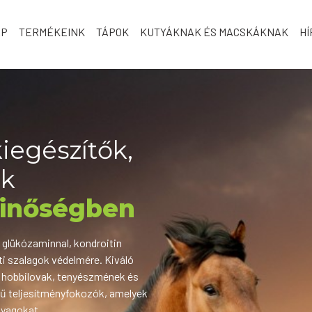
AP
TERMÉKEINK
TÁPOK
KUTYÁKNAK ÉS MACSKÁKNAK
HÍ
kiegészítők,
ók
inőségben
, glükózaminnal, kondroitin
eti szalagok védelmére. Kiváló
s hobbilovak, tenyészmének és
lű teljesítményfokozók, amelyek
nyagokat.