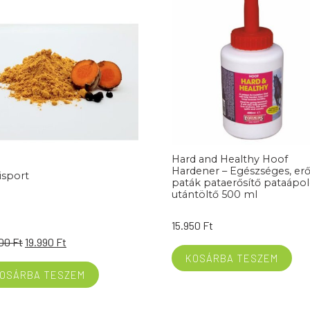
Hard and Healthy Hoof
Hardener – Egészséges, er
isport
paták pataerősítő pataápo
utántöltő 500 ml
15.950
Ft
Original
Current
900
Ft
19.990
Ft
price
price
KOSÁRBA TESZEM
was:
is:
OSÁRBA TESZEM
23.900 Ft.
19.990 Ft.