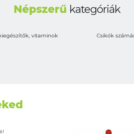
Népszerű
kategóriák
kiegészítők, vitaminok
Csikók számá
eked
ó!