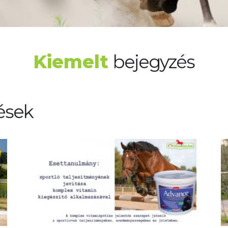
Kiemelt
bejegyzés
ések