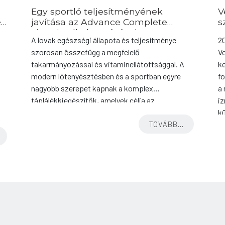
Egy sportló teljesítményének
V
és
javítása az Advance Complete
s
vitamin alkalmazásával –
A lovak egészségi állapota és teljesítménye
2
esettanulmány
szorosan összefügg a megfelelő
Ve
takarmányozással és vitaminellátottsággal. A
ke
modern lótenyésztésben és a sportban egyre
f
nagyobb szerepet kapnak a komplex
a 
táplálékkiegészítők, amelyek célja az
iz
immunrendszer erősítése, az állóképesség
k
növelése és a regeneráció támogatása. Jelen
TOVÁBB...
vi
esettanulmány célja annak bemutatása, hogy
re
ák
egy komplex vitaminkészítmény, jelen esetben
h
az Advance Complete milyen hatással van […]
m