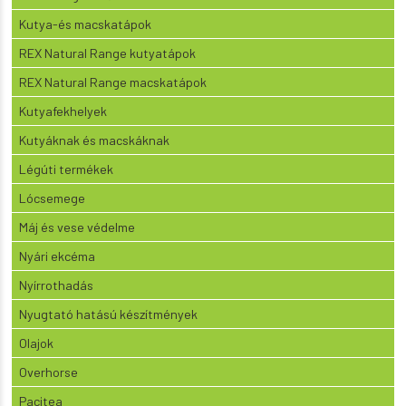
Kutya-és macskatápok
REX Natural Range kutyatápok
REX Natural Range macskatápok
Kutyafekhelyek
Kutyáknak és macskáknak
Légúti termékek
Lócsemege
Máj és vese védelme
Nyári ekcéma
Nyírrothadás
Nyugtató hatású készítmények
Olajok
Overhorse
Pacitea