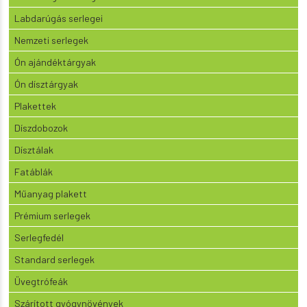
Labdarúgás serlegei
Nemzeti serlegek
Ón ajándéktárgyak
Ón dísztárgyak
Plakettek
Díszdobozok
Dísztálak
Fatáblák
Műanyag plakett
Prémium serlegek
Serlegfedél
Standard serlegek
Üvegtrófeák
Szárított gyógynövények