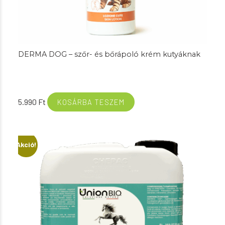
DERMA DOG – szőr- és bőrápoló krém kutyáknak
5.990
Ft
KOSÁRBA TESZEM
Akció!