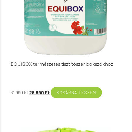
EQUIBOX természetes tisztítószer bokszokhoz
Original
Current
31.990
Ft
28.890
Ft
KOSÁRBA TESZEM
price
price
was:
is:
31.990 Ft.
28.890 Ft.