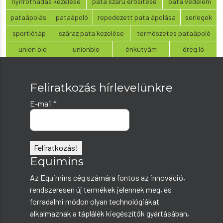
nyírrothadás kezelése
pata szaru erősítése
pata védelem
pataápolás
pataápoló
repedezett pata ápolása
serlegek
sportlótáp
száraz pata kezelése
természetes pataápoló
union bio
unionbio
énkutyám
öreg ló
Feliratkozás hírlevelünkre
E-mail
*
Equimins
Az Equimins cég számára fontos az innováció,
rendszeresen új termékek jelennek meg, és
forradalmi módon olyan technológiákat
alkalmaznak a táplálék kiegészítők gyártásában,