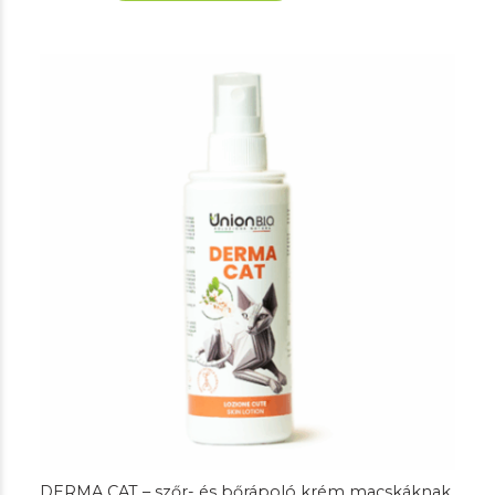
DERMA CAT – szőr- és bőrápoló krém macskáknak