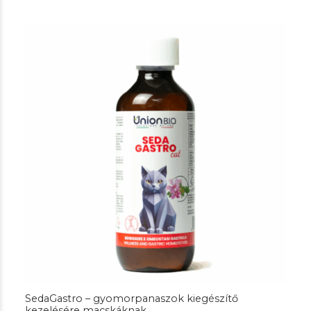
SedaGastro – gyomorpanaszok kiegészítő
kezelésére macskáknak