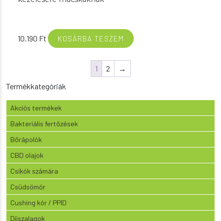
10.190
Ft
KOSÁRBA TESZEM
1
2
→
Termékkategóriák
Akciós termékek
Bakteriális fertőzések
Bőrápolók
CBD olajok
Csikók számára
Csüdsömör
Cushing kór / PPID
Díjszalagok