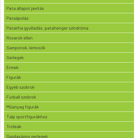
Pata állapot javítás
Pataápolás
Patairha gyulladás, patahenger szindróma
Rovarok ellen
Samponok, lemosók
Serlegek
Érmek
Figurák
Egyéb szobrok
Futball szobrok
Műanyag figurák
Talp sportfigurákhoz
Trófeák
Gazdaságos serlegek