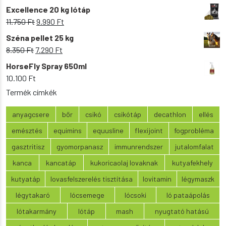
price
price
Excellence 20 kg lótáp
was:
is:
Original
Current
11.750
Ft
9.990
Ft
9.200 Ft.
8.090 Ft.
price
price
Széna pellet 25 kg
was:
is:
Original
Current
8.350
Ft
7.290
Ft
11.750 Ft.
9.990 Ft.
price
price
HorseFly Spray 650ml
was:
is:
10.100
Ft
8.350 Ft.
7.290 Ft.
Termék címkék
anyagcsere
bőr
csikó
csikótáp
decathlon
ellés
emésztés
equimins
equusline
flexijoint
fogprobléma
gasztritisz
gyomorpanasz
immunrendszer
jutalomfalat
kanca
kancatáp
kukoricaolaj lovaknak
kutyafekhely
kutyatáp
lovasfelszerelés tisztítása
lovitamin
légymaszk
légytakaró
lócsemege
lócsoki
ló pataápolás
lótakarmány
lótáp
mash
nyugtató hatású