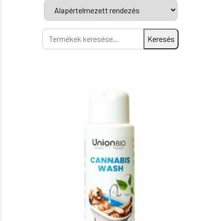
Keresés
Keresés
a
következőre: