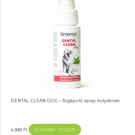
DENTAL CLEAN DOG – fogápoló spray kutyáknak
4.990
Ft
KOSÁRBA TESZEM