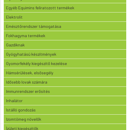
Egyéb Equimins feliratozott termékek
Elektrolit
Emésztőrendszer támogatása
Fokhagyma termékek
Gazdiknak
Gyógyhatású készítmények
Gyomorfekély kiegészítő kezelése
Hámsérülések, elsősegély
Idősebb lovak számára
Immunrendszer erősítés
Inhalátor
Istálló gondozás
Izomtömeg növelők
Ízületi kiegészítők