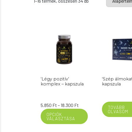
1–16 termék, összesen 34 db
‘Légy pozitív’
‘Szép álmokat
komplex – kapszula
kapszula
Ártartomány:
5.850
Ft
–
18.300
Ft
TOVÁBB
OLVASOM
5.850 Ft
OPCIÓK
VÁLASZTÁSA
-
18.300 Ft