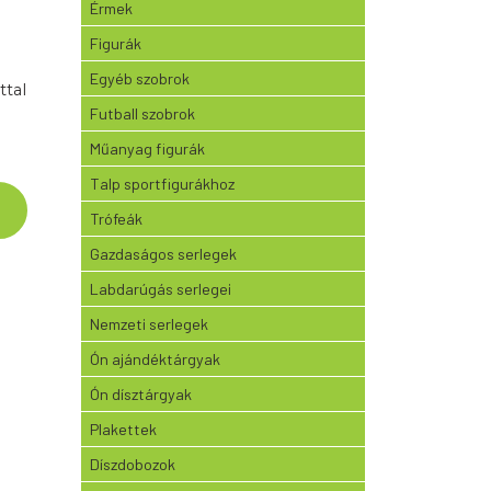
Érmek
Figurák
Egyéb szobrok
ttal
Futball szobrok
Műanyag figurák
Talp sportfigurákhoz
Trófeák
Gazdaságos serlegek
Labdarúgás serlegei
Nemzeti serlegek
Ón ajándéktárgyak
Ón dísztárgyak
Plakettek
Díszdobozok