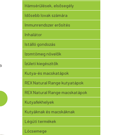
Hámsérülések, elsősegély
Idősebb lovak számára
Immunrendszer erősítés
Inhalátor
Istálló gondozás
Izomtömeg növelők
Ízületi kiegészítők
a
Kutya-és macskatápok
REX Natural Range kutyatápok
REX Natural Range macskatápok
Kutyafekhelyek
Kutyáknak és macskáknak
Légúti termékek
Lócsemege