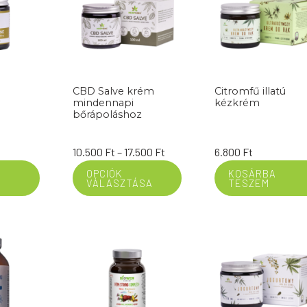
CBD Salve krém
Citromfű illatú
mindennapi
kézkrém
bőrápoláshoz
Ártartomány:
10.500
Ft
–
17.500
Ft
6.800
Ft
10.500 Ft
OPCIÓK
KOSÁRBA
VÁLASZTÁSA
TESZEM
-
17.500 Ft