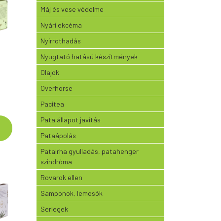
Máj és vese védelme
Nyári ekcéma
Nyírrothadás
Nyugtató hatású készítmények
Olajok
Overhorse
Pacitea
Pata állapot javítás
Pataápolás
Patairha gyulladás, patahenger
szindróma
Rovarok ellen
Samponok, lemosók
Serlegek