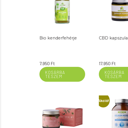
Bio kenderfehérje
CBD kapszula
7.950
Ft
17.950
Ft
KOSÁRBA
KOSÁRBA
TESZEM
TESZEM
Akció!