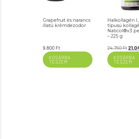
Grapefruit és narancs
Halkollagén I, 
illatú krémdezodor
típusú kollag
Naticol®x3 pe
– 225 g
Origi
9.800
Ft
24.750
Ft
21.0
price
KOSÁRBA
KOSÁRBA
TESZEM
TESZEM
was:
24.75