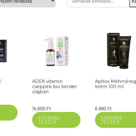
K
a
következőre:
’
ADEK vitamin
Apitox Méhmére
cseppek bio kender
krém 100 ml
olajban
14.600
Ft
6.990
Ft
KOSÁRBA
KOSÁRBA
TESZEM
TESZEM