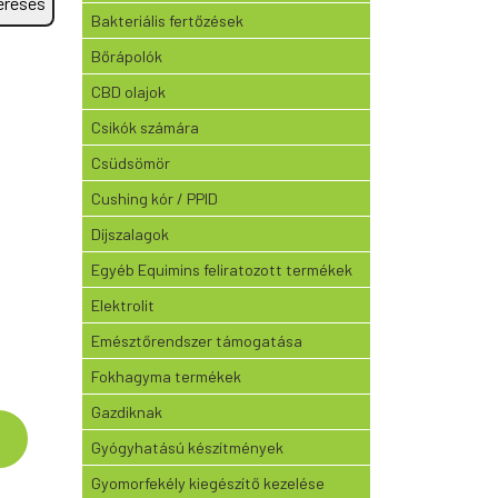
eresés
Bakteriális fertőzések
Bőrápolók
CBD olajok
Csikók számára
Csüdsömör
Cushing kór / PPID
Díjszalagok
Egyéb Equimins feliratozott termékek
g
Elektrolit
Emésztőrendszer támogatása
Fokhagyma termékek
Gazdiknak
Gyógyhatású készítmények
Gyomorfekély kiegészítő kezelése