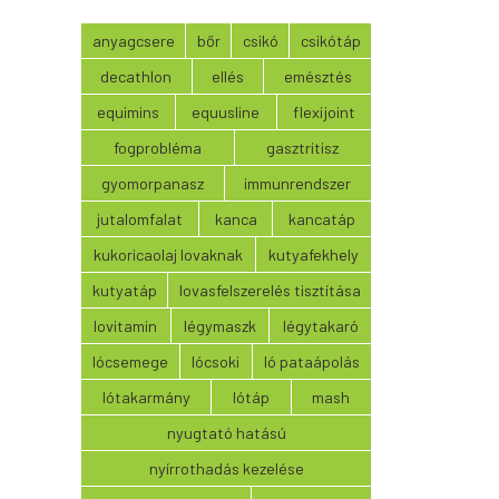
anyagcsere
bőr
csikó
csikótáp
decathlon
ellés
emésztés
equimins
equusline
flexijoint
fogprobléma
gasztritisz
gyomorpanasz
immunrendszer
jutalomfalat
kanca
kancatáp
kukoricaolaj lovaknak
kutyafekhely
kutyatáp
lovasfelszerelés tisztítása
lovitamin
légymaszk
légytakaró
lócsemege
lócsoki
ló pataápolás
lótakarmány
lótáp
mash
nyugtató hatású
nyírrothadás kezelése