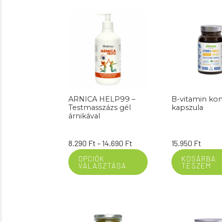
ARNICA HELP99 –
B-vitamin ko
Testmasszázs gél
kapszula
árnikával
Ártartomány:
8.290
Ft
–
14.690
Ft
15.950
Ft
8.290 Ft
OPCIÓK
KOSÁRBA
VÁLASZTÁSA
TESZEM
-
14.690 Ft