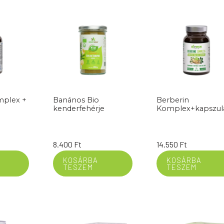
mplex +
Banános Bio
Berberin
kenderfehérje
Komplex+kapszul
8.400
Ft
14.550
Ft
KOSÁRBA
KOSÁRBA
TESZEM
TESZEM