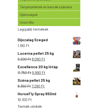
Tenyészmének és kancák számára
Újdonságok
Union Bio
Legújabb termékek
Díjszalag Szeged
1.190
Ft
Lucerna pellet 25 kg
Original
Current
9.200
Ft
8.090
Ft
price
price
Excellence 20 kg lótáp
was:
is:
Original
Current
11.750
Ft
9.990
Ft
9.200 Ft.
8.090 Ft.
price
price
Széna pellet 25 kg
was:
is:
Original
Current
8.350
Ft
7.290
Ft
11.750 Ft.
9.990 Ft.
price
price
HorseFly Spray 650ml
was:
is:
10.100
Ft
8.350 Ft.
7.290 Ft.
Termék címkék