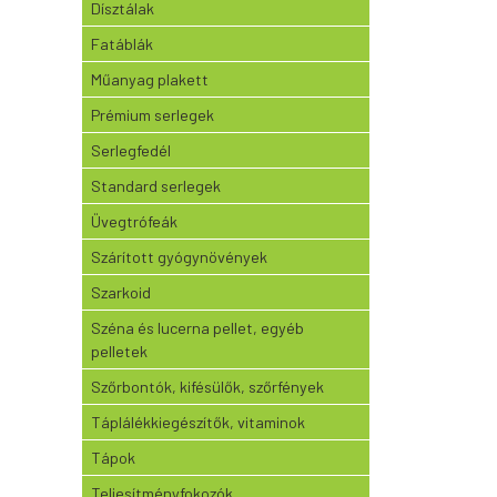
Dísztálak
Fatáblák
Műanyag plakett
Prémium serlegek
Serlegfedél
Standard serlegek
Üvegtrófeák
Szárított gyógynövények
Szarkoid
Széna és lucerna pellet, egyéb
pelletek
Szőrbontók, kifésülők, szőrfények
Táplálékkiegészítők, vitaminok
Tápok
Teljesítményfokozók