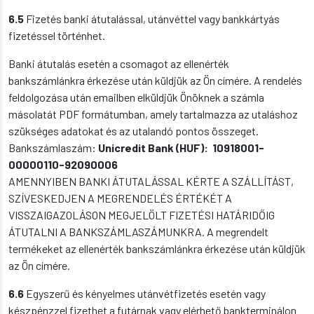
6.5
Fizetés banki átutalással, utánvéttel vagy bankkártyás
fizetéssel történhet.
Banki átutalás esetén a csomagot az ellenérték
bankszámlánkra érkezése után küldjük az Ön címére. A rendelés
feldolgozása után emailben elküldjük Önöknek a számla
másolatát PDF formátumban, amely tartalmazza az utaláshoz
szükséges adatokat és az utalandó pontos összeget.
Bankszámlaszám:
Unicredit Bank (HUF): 10918001-
00000110-92090006
AMENNYIBEN BANKI ÁTUTALÁSSAL KÉRTE A SZÁLLÍTÁST,
SZÍVESKEDJEN A MEGRENDELÉS ÉRTÉKÉT A
VISSZAIGAZOLÁSON MEGJELÖLT FIZETÉSI HATÁRIDŐIG
ÁTUTALNI A BANKSZÁMLASZÁMUNKRA. A megrendelt
termékeket az ellenérték bankszámlánkra érkezése után küldjük
az Ön címére.
6.6
Egyszerű és kényelmes utánvétfizetés esetén vagy
készpénzzel fizethet a futárnak vagy elérhető bankterminálon