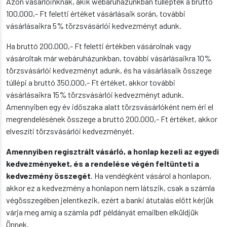
Azon vásárlóinknak, akik webáruházunkban túllépték a bruttó
100.000,- Ft feletti értéket vásárlásaik során, további
vásárlásaikra 5% törzsvásárlói kedvezményt adunk.
Ha bruttó 200.000,- Ft feletti értékben vásárolnak vagy
vásároltak már webáruházunkban, további vásárlásaikra 10%
törzsvásárlói kedvezményt adunk, és ha vásárlásaik összege
túllépi a bruttó 350.000,- Ft értéket, akkor további
vásárlásaikra 15% törzsvásárlói kedvezményt adunk.
Amennyiben egy év időszaka alatt törzsvásárlóként nem éri el
megrendelésének összege a bruttó 200.000,- Ft értéket, akkor
elveszíti törzsvásárlói kedvezményét.
Amennyiben regisztrált vásárló, a honlap kezeli az egyedi
kedvezményeket, és a rendelése végén feltünteti a
kedvezmény összegét
. Ha vendégként vásárol a honlapon,
akkor ez a kedvezmény a honlapon nem látszik, csak a számla
végösszegében jelentkezik, ezért a banki átutalás előtt kérjük
várja meg amíg a számla pdf példányát emailben elküldjük
Önnek.