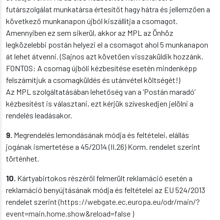
futárszolgálat munkatársa értesítőt hagy hátra és jellemzően a
következő munkanapon újból kiszállítja a csomagot.
Amennyiben ez sem sikerül, akkor az MPL az Önhöz
legközelebbi postán helyezi el a csomagot ahol 5 munkanapon
át lehet átvenni. (Sajnos azt követően visszaküldik hozzánk.
FONTOS: A csomag újbóli kézbesítése esetén mindenképp
felszámítjuk a csomagküldés és utánvétel költségét!)
Az MPL szolgáltatásában lehetőség van a ‘Postán maradó’
kézbesítést is választani, ezt kérjük szíveskedjen jelölni a
rendelés leadásakor.
9.
Megrendelés lemondásának módja és feltételei, elállás
jogának ismertetése a 45/2014 (II.26) Korm. rendelet szerint
történhet.
10.
Kártyabirtokos részéről felmerült reklamáció esetén a
reklamáció benyújtásának módja és feltételei
az EU 524/2013
rendelet szerint (
https://webgate.ec.europa.eu/odr/main/?
event=main.home.show&reload=false
)