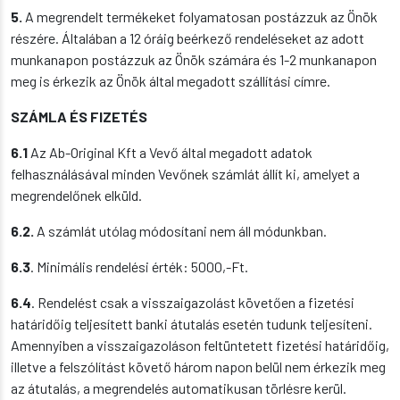
5.
A megrendelt termékeket folyamatosan postázzuk az Önök
részére. Általában a 12 óráig beérkező rendeléseket az adott
munkanapon postázzuk az Önök számára és 1-2 munkanapon
meg is érkezik az Önök által megadott szállítási címre.
SZÁMLA ÉS FIZETÉS
6.1
Az Ab-Original Kft a Vevő által megadott adatok
felhasználásával minden Vevőnek számlát állít ki, amelyet a
megrendelőnek elküld.
6.2.
A számlát utólag módosítani nem áll módunkban.
6.3
. Minimális rendelési érték: 5000,-Ft.
6.4
. Rendelést csak a visszaigazolást követően a fizetési
határidőig teljesített banki átutalás esetén tudunk teljesíteni.
Amennyiben a visszaigazoláson feltüntetett fizetési határidőig,
illetve a felszólítást követő három napon belül nem érkezik meg
az átutalás, a megrendelés automatikusan törlésre kerül.