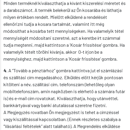
Minden terméknél kiválaszthatja a kívánt kiszerelési méretet és
a darabszámot. A termék belekerül az Ön kosarába és láthatja
milyen értékben rendelt. Mielőtt elküldené a rendelését
ellenőrizni tudja a kosara tartalmát, valamint itt még
módosíthat a kosárba tett mennyiségeken. Ha valamelyik tétel
mennyiségét módosítani szeretné, azt a keretbe írt számmal
tudja megtenni, majd kattintson a ‘Kosár frissítése’ gombra. Ha
valamelyik tételt törölni kívánja, akkor 0-t írjon be a
mennyiséghez, majd kattintson a ‘Kosár frissítése’ gombra.
4
. A “Tovább a pénztárhoz” gombra kattintva jut el számlázási
és szállítási cím megadásához. Elküldés előtt kérjük pontosan
kitölteni a név, szállítási cím, telefonszám (lehetőleg olyan
mobiltelefonszám, amin napközben is elérhető a számára futár
is) és e-mail cím rovatokat. Kiválaszthatja, hogy utánvéttel,
bankkártyával vagy banki átutalással szeretne fizetni.
A Megjegyzés rovatban Ön megjegyzést is tehet a címzéssel
vagy kiszállítással kapcsolatban. (Ennek részletes szabálya a
“Vásárlási feltételek” alatt található). A Megrendelés elküldése