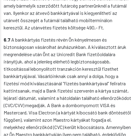
amely
bármelyik szerződött futárcég partnerünknél
a futárnál
van. Ilyenkor az átvevő
bankkártyával is kiegyenlítheti az
utánvét összegét a futárnál található mobilterminálon
keresztül. Az utánvétes fizetés költsége 490,- Ft.
6.7
A bankkártyás fizetés révén Ön kényelmesen és
biztonságosan vásárolhat áruházunkban. A kiválasztott áruk
megrendelése után Önt az Unicredit Bank fizetőoldalára
irányítjuk, ahol a jelenleg elérhető legbiztonságosabb,
titkosítással lebonyolított tranzakción keresztül fizethet
bankkártyájával. Vásárlóinknak csak annyi a dolga, hogy a
fizetési mód kiválasztásánál “fizetés bankkártyával” feliratra
kattintsanak, majd a Bank fizetési szerverén a kártya számát,
lejárati dátumát, valamint a hátoldalán található ellenőrzőkódot
(CVC/CVV) megadják. A Bank a dombornyomott VISA és
Mastercard, Visa Electron (a kártyát kibocsátó bank döntésétől
függően), valamint azon Maestro kártyákat fogadja el,
melyekhez ellenőrzőkód (CVC) került kibocsátásra. Amennyiben
az Ön Maestro bankkártyáján ilyen nem található, érdeklődjön