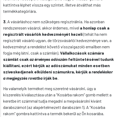
kattintva léphet vissza egy szintet, illetve átválthat más
termékkategóriára.
3.
A vásárláshoz nem szükséges regisztrálnia. Ha azonban
rendszeresen vásárol, akkor érdemes, mivel
a honlap csak a
regisztrált vásárlók kedvezményét kezeli
(tehát ha nem
regisztrált vásárló ugyan, de törzsvásárlói kedvezménye van, a
kedvezményt a rendelést követő visszaigazoló emailben nem
fogja még látni, csak a számlán).
Vállalkozások számára
számlát csak
az érvényes adószám
feltüntetésével tudunk
kiállítani, ezért kérjük az adószámukat minden esetben
szíveskedjenek elküldeni számunkra, kérjük a
rendeléskor
a megjegyzés rovatba
írják be
.
Ha valamelyik terméket meg szeretné vásárolni, úgy a
kiszerelés kiválasztása után a “Kosárba rakom” gomb mellett a
keretbe írt számmal tudja megadni a megvásárolni kívánt
darabszámot (az alapértelmezett darabszám 1). A “Kosárba
rakom” gombra kattintva a termék bekerül az Ön kosarába.