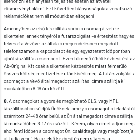
ellenőrizni és hiánytalan teljesítés esetén az átvételi
elismervényt aláírni. Ezt követően hiányosságokra vonatkozó
reklamációkat nem áll módunkban elfogadni.
Amennyiben az első kiszállítás során a csomag átvétele
sikertelen, ennek tényéről a futárszolgálat –a értesítést hagy és
felveszi a Vevővel az általa a megrendelésben megadott
telefonszámon a kapcsolatot és egy egyeztetett időpontban
újból kiszállítja a csomagot. Ezen túlmenő újbóli kézbesítést az
Ab-Original Kft csak a sikertelen kézbesítés miatt felmerülő
összes költség megfizetése után kísérli meg. A futárszolgálat a
csomagot a Vevő által megadott szállítási címre szállítja ki
munkaidőben 8-16 óra között.
8.
A csomagokat a gyors és megbízható GLS, vagy MPL
kiszállításában küldjük Önöknek, amely a csomagot a feladástól
számított 24-48 órán belül, az Ön által megadott címre szállítja
ki munkaidőben 8-17 óra között. Kérem, olyan címet adjon meg,
ahol fenti időben a csomagot Ön, családtagja vagy megbízottja
át tudja venni. Ha az első kézbesítés nem sikeres, a