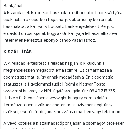
Bankjánál.
A kizárólag elektronikus használatra kibocsátott bankkártyákat
csak abban az esetben fogadhatjuk el, amennyiben annak
használatát a kártyát kibocsátó bank engedélyezi! Kérjük,
érdeklődjön bankjánál, hogy az Ön kártyája felhasználható-e
interneten keresztül lebonyolítandó vásárláshoz.
KISZÁLLÍTÁS
7.
A feladási értesítést a feladás napján is kiküldünk a
megrendelésben megadott email címre. Ez tartalmazza a
csomag számát is, így annak megadásával Ön a csomagja
státuszát is figyelemmel tudja kísérni a Magyar Posta
www.mpl.hu vagy az MPL ügyfélszolgálatán: 06 40 313 233,
illetve a GLS esetében a www.gls-hungary.com oldalán.
Természetesen, szükség esetén mi is szívesen segítünk,
szükség esetén forduljanak hozzánk emailben vagy telefonon.
A Vevő köteles a kiszállítás időpontjában a csomagot tételesen