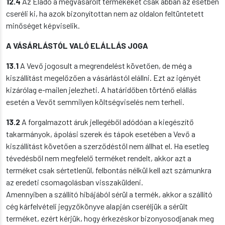
12.4
Az Eladó a megvásárolt termékeket csak abban az esetben
cseréli ki, ha azok bizonyítottan nem az oldalon feltüntetett
minőséget képviselik.
A
VÁSÁRLÁSTÓL VALÓ ELÁLLÁS JOGA
13.1
A Vevő jogosult a megrendelést követően, de még a
kiszállítást megelőzően a vásárlástól elállni. Ezt az igényét
kizárólag e-mailen jelezheti. A határidőben történő elállás
esetén a Vevőt semmilyen költségviselés nem terheli.
13.2
A forgalmazott áruk jellegéből adódóan a kiegészítő
takarmányok, ápolási szerek és tápok esetében a Vevő a
kiszállítást követően a szerződéstől nem állhat el. Ha esetleg
tévedésből nem megfelelő terméket rendelt, akkor azt a
terméket csak sértetlenül, felbontás nélkül kell azt számunkra
az eredeti csomagolásban visszaküldeni.
Amennyiben a szállító hibájából sérül a termék, akkor a szállító
cég kárfelvételi jegyzőkönyve alapján cseréljük a sérült
terméket, ezért kérjük, hogy érkezéskor bizonyosodjanak meg