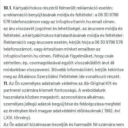
10.1
. Kártyabirtokos részéről felmerült reklamáció esetén:
a reklamáció benyújtásának módja és feltételei: a 06 30 9796
578 telefonszámon vagy az
info@lovitamin.hu
email címen.
az áru visszavét jogcímei és lehetőségei, az árucsere módja és
feltételei, a kártyabirtokos kártalanításának módja és feltételei:
Reklamáció vagy árucsere esetén, kérjük hívja a 06 30 9796 578
telefonszámot, vagy értesítsen minket emailben az
info@lovitamin.hu
címen. Felhívjuk figyelmüket, hogy csak
sértetlen, ép, csomagolásával együtt visszaküldött árut áll
módunkban visszavenni. Bővebb információért, kérjük tekintse
meg az Általános Szerződési Feltételek ide vonatkozó részét.
11.
Az Ön személyes adatainak védelme az Ab-Original Kft és
partnerei számára kiemelt fontosságú. A weboldalunk
használata közben megadott, azonosításra alkalmas,
személyes jellegű adatok begyűjtése és feldolgozása megfelel
az érvényben lévő magyar adatvédelmi előírásoknak ( 1992. évi
LXIII. törvény).
Az Ön adatait bizalmasan kezeljük és harmadik fél számára nem