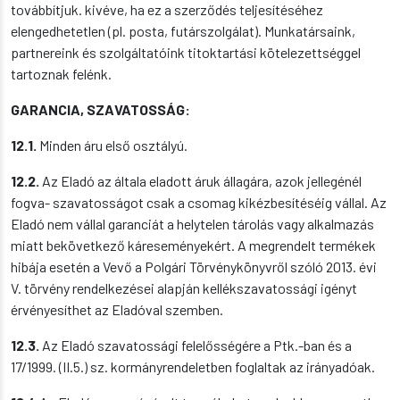
továbbítjuk. kivéve, ha ez a szerződés teljesítéséhez
elengedhetetlen (pl. posta, futárszolgálat). Munkatársaink,
partnereink és szolgáltatóink titoktartási kötelezettséggel
tartoznak felénk.
GARANCIA, SZAVATOSSÁG:
12.1.
Minden áru első osztályú.
12.2.
Az Eladó az általa eladott áruk állagára, azok jellegénél
fogva- szavatosságot csak a csomag kikézbesítéséig vállal. Az
Eladó nem vállal garanciát a helytelen tárolás vagy alkalmazás
miatt bekövetkező káreseményekért. A megrendelt termékek
hibája esetén a Vevő a Polgári Törvénykönyvről szóló 2013. évi
V. törvény rendelkezései alapján kellékszavatossági igényt
érvényesíthet az Eladóval szemben.
12.3.
Az Eladó szavatossági felelősségére a Ptk.-ban és a
17/1999. (II.5.) sz. kormányrendeletben foglaltak az irányadóak.