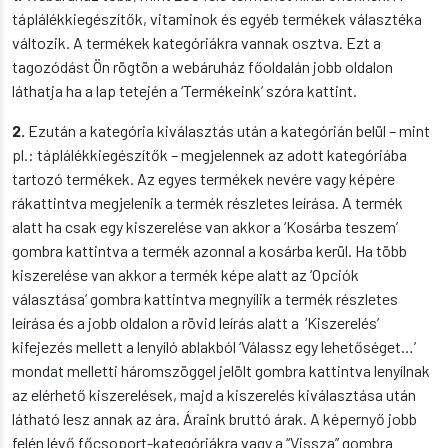
táplálékkiegészítők, vitaminok és egyéb termékek választéka
változik. A termékek kategóriákra vannak osztva. Ezt a
tagozódást Ön rögtön a webáruház főoldalán jobb oldalon
láthatja ha a lap tetején a ‘Termékeink’ szóra kattint.
2.
Ezután a kategória kiválasztás után a kategórián belül – mint
pl.: táplálékkiegészítők – megjelennek az adott kategóriába
tartozó termékek. Az egyes termékek nevére vagy képére
rákattintva megjelenik a termék részletes leírása. A termék
alatt ha csak egy kiszerelése van akkor a ‘Kosárba teszem’
gombra kattintva a termék azonnal a kosárba kerül. Ha több
kiszerelése van akkor a termék képe alatt az ‘Opciók
választása’ gombra kattintva megnyílik a termék részletes
leírása és a jobb oldalon a rövid leírás alatt a ‘Kiszerelés’
kifejezés mellett a lenyíló ablakból ‘Válassz egy lehetőséget…’
mondat melletti háromszöggel jelölt gombra kattintva lenyílnak
az elérhető kiszerelések, majd a kiszerelés kiválasztása után
látható lesz annak az ára. Áraink bruttó árak. A képernyő jobb
felén lévő főcsoport-kategóriákra vagy a “Vissza” gombra