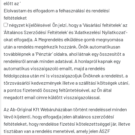
előtt az ‘
Elolvastam és elfogadom a felhasználási és rendelési
feltételeket
‘ négyzet kijelölésével Ön jelzi, hogy a ‘Vásárlási feltételek‘ az
‘Általános Szerződési Feltételek‘ és ‘Adatkezelési Nyilatkozat’-
okat elfogadja. A Megrendelés elküldése gomb megnyomása
után a rendelés megérkezik hozzánk, Önök automatikusan
továbblépnek a ‘Pénztár’ oldalra, ahol látnak egy összesítőt a
rendelésről annak minden adatával. A honlapról kapnak egy
automatikus visszaigazoló emailt, majd a rendelés
feldolgozása után mi is visszaigazoljuk Önöknek a rendelést, a
törzsvásárlói kedvezmények illetve a szállítási költségek utáni,
a pontos fizetendő összeg feltüntetésével, az Ön által
megadott email címre küldött visszaigazolással.
Az Ab-Original Kft Webáruházában történt rendeléssel minden
Vevő kijelenti, hogy elfogadja jelen általános szerződési
feltételeket, hogy rendelése fizetési kötelezettséggel jár, illetve
tisztában van a rendelés menetével, amely jelen ÁSZF