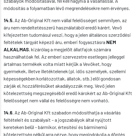
szabályok módosításával, fel kell hagynia a vásárlással. A
módosítás a folyamatban lévő megrendelésekre nem érvényes.
14.5.
Az Ab-Original Kft nem vállal felelősséget semmilyen, az
áru nem rendeltetésszerű használatából eredő kárért. Vevő
kifejezetten tudomásul veszi, hogy a jelen általános szerződési
feltételek tárgyát képező áru, emberi fogyasztásra
NEM
ALKALMAS
, kizárólag a megjelölt állatfajok számára
használhatóak fel. Az emberi szervezetre esetleges jelleggel
ártalmas termékek volta miatt kérjük a Vevőket, hogy
gyermekek, illetve illetéktelenek (pl. idős személyek, szellemi
képességekben korlátozottak, állatok, stb.) elől gondosan
zárják el, hozzáférésüket akadályozzák meg. Vevő jelen
kötelezettség megszegéséből eredő károkért az Ab-Original Kft
felelősséget nem vállal és felelősségre nem vonható.
14.6
. Az Ab-Original Kft szabadon módosíthatja a vásárlás
feltételeit és szabályait – a jogszabályok által nyújtott
kereteken belül – bármikor, értesítési és bárminemű
kötelezettség nélkül arra nézve, hogy megindokolja a döntés