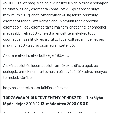
35.000,- Ft-ot meg is haladja. A bruttó fuvarköltség a holnapon
található, az egy csomagra vonatkozik. Egy csomag súlya
maximum 30 kg lehet. Amennyiben 30 kg feletti összsúlyú
csomagot rendel, azt kénytelenek vagyunk több dobozba
csomagolni, egy csomag tartalma nem lehet ennél a tömegnél
magasabb. Tehát 30 kg felett a rendelt termékeket több
csomagban szállítjuk, és a bruttó fuvarköltség minden egyes
maximum 30 kg súlyú csomagra fizetendő.
Az utánvétes fizetés költsége 490,- Ft.
A szénapellet és lucernapellet termékek, a díjszalagok és
serlegek, érmek nem tartoznak a törzsvásárlói kedvezményes
termékek körébe.
hogy ha vásárol, akkor küldünk hírlevelet
TÖRZSVÁSÁRLÓI KEDVEZMÉNY RENDSZER – (Hatályba
lépés ideje: 2014.12.13, módosítva 2023.03.31):