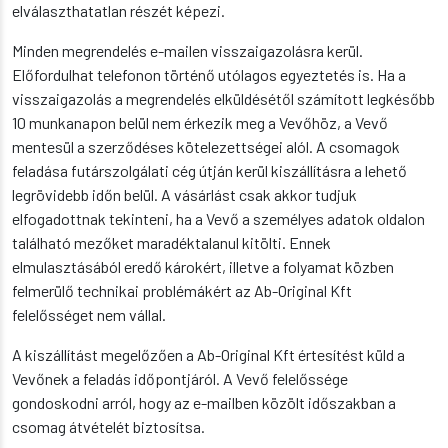
elválaszthatatlan részét képezi.
Minden megrendelés e-mailen visszaigazolásra kerül.
Előfordulhat telefonon történő utólagos egyeztetés is. Ha a
visszaigazolás a megrendelés elküldésétől számított legkésőbb
10 munkanapon belül nem érkezik meg a Vevőhöz, a Vevő
mentesül a szerződéses kötelezettségei alól. A csomagok
feladása futárszolgálati cég útján kerül kiszállításra a lehető
legrövidebb időn belül. A vásárlást csak akkor tudjuk
elfogadottnak tekinteni, ha a Vevő a személyes adatok oldalon
található mezőket maradéktalanul kitölti. Ennek
elmulasztásából eredő károkért, illetve a folyamat közben
felmerülő technikai problémákért az Ab-Original Kft
felelősséget nem vállal.
A kiszállítást megelőzően a Ab-Original Kft értesítést küld a
Vevőnek a feladás időpontjáról. A Vevő felelőssége
gondoskodni arról, hogy az e-mailben közölt időszakban a
csomag átvételét biztosítsa.