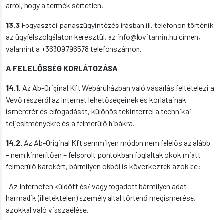
arról, hogy a termék sértetlen.
13.3
Fogyasztói panaszügyintézés írásban ill. telefonon történik
az ügyfélszolgálaton keresztül, az
info@lovitamin.hu
címen,
valamint a +36309796578 telefonszámon.
A
FELELŐSSÉG KORLÁTOZÁSA
14.1
. Az Ab-Original Kft Webáruházban való vásárlás feltételezi a
Vevő részéről az Internet lehetőségeinek és korlátainak
ismeretét és elfogadását, különös tekintettel a technikai
teljesítményekre és a felmerülő hibákra.
14.2.
Az Ab-Original Kft semmilyen módon nem felelős az alább
– nem kimerítően – felsorolt pontokban foglaltak okok miatt
felmerülő károkért, bármilyen okból is következtek azok be:
-Az Interneten küldött és/ vagy fogadott bármilyen adat
harmadik (illetéktelen) személy által történő megismerése,
azokkal való visszaélése.