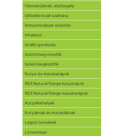
Hámsérülések, elsősegély
Idősebb lovak számára
Immunrendszer erősítés
Inhalátor
Istálló gondozás
Izomtömeg növelők
Ízületi kiegészítők
Kutya-és macskatápok
REX Natural Range kutyatápok
REX Natural Range macskatápok
Kutyafekhelyek
Kutyáknak és macskáknak
Légúti termékek
Lócsemege