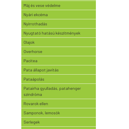
Máj és vese védelme
Nyári ekcéma
Nyírrothadás
Nyugtató hatású készítmények
Olajok
Overhorse
Pacitea
Pata állapot javítás
Pataápolás
Patairha gyulladás, patahenger
szindróma
Rovarok ellen
Samponok, lemosók
Serlegek