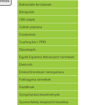
eresés
Bakteriális fertőzések
Bőrápolók
CBD olajok
Csikók számára
Csüdsömör
Cushing kór / PPID
Díjszalagok
Egyéb Equimins feliratozott termékek
Elektrolit
Emésztőrendszer támogatása
Fokhagyma termékek
Gazdiknak
Gyógyhatású készítmények
Gyomorfekély kiegészítő kezelése