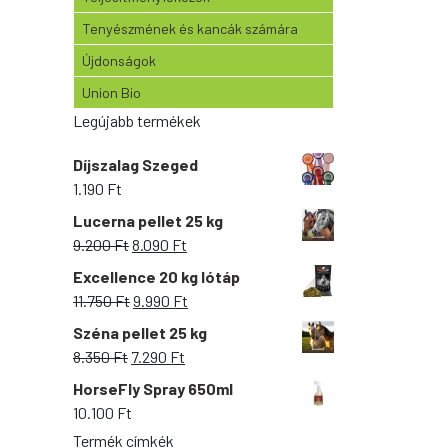
Tenyészmének és kancák számára
Újdonságok
Union Bio
Legújabb termékek
Díjszalag Szeged
1.190
Ft
Lucerna pellet 25 kg
Original
Current
9.200
Ft
8.090
Ft
price
price
Excellence 20 kg lótáp
was:
is:
Original
Current
11.750
Ft
9.990
Ft
9.200 Ft.
8.090 Ft.
price
price
Széna pellet 25 kg
was:
is:
Original
Current
8.350
Ft
7.290
Ft
11.750 Ft.
9.990 Ft.
price
price
HorseFly Spray 650ml
was:
is:
10.100
Ft
8.350 Ft.
7.290 Ft.
Termék címkék