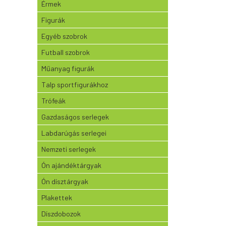
Érmek
Figurák
Egyéb szobrok
Futball szobrok
Műanyag figurák
Talp sportfigurákhoz
Trófeák
Gazdaságos serlegek
Labdarúgás serlegei
Nemzeti serlegek
Ón ajándéktárgyak
Ón dísztárgyak
Plakettek
Díszdobozok