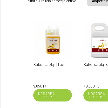
Mind a(z) 2 találat megjelenítve
Kukoricaolaj 1 liter
Kukoricaolaj 5 
9.850
Ft
40.050
Ft
KOSÁRBA
KOSÁRBA
TESZEM
TESZEM