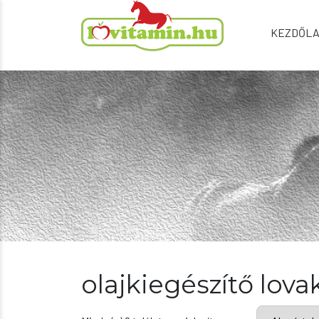
KEZDŐL
olajkiegészítő lov