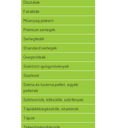
Dísztálak
Fatáblák
Műanyag plakett
Prémium serlegek
Serlegfedél
Standard serlegek
Üvegtrófeák
Szárított gyógynövények
Szarkoid
Széna és lucerna pellet, egyéb
pelletek
Szőrbontók, kifésülők, szőrfények
Táplálékkiegészítők, vitaminok
Tápok
Teljesítményfokozók