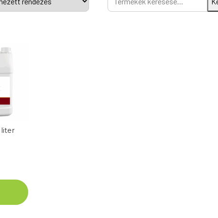
K
a
következőre:
liter