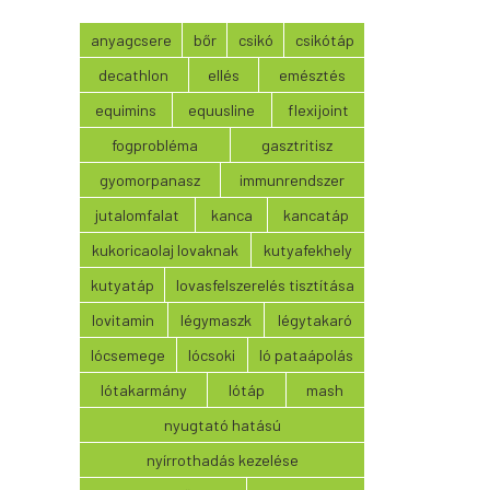
anyagcsere
bőr
csikó
csikótáp
decathlon
ellés
emésztés
equimins
equusline
flexijoint
fogprobléma
gasztritisz
gyomorpanasz
immunrendszer
jutalomfalat
kanca
kancatáp
kukoricaolaj lovaknak
kutyafekhely
kutyatáp
lovasfelszerelés tisztítása
lovitamin
légymaszk
légytakaró
lócsemege
lócsoki
ló pataápolás
lótakarmány
lótáp
mash
nyugtató hatású
nyírrothadás kezelése