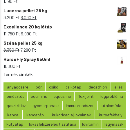
1.190
Ft
Lucerna pellet 25 kg
Original
Current
9.200
Ft
8.090
Ft
price
price
Excellence 20 kg lótáp
was:
is:
Original
Current
11.750
Ft
9.990
Ft
9.200 Ft.
8.090 Ft.
price
price
Széna pellet 25 kg
was:
is:
Original
Current
8.350
Ft
7.290
Ft
11.750 Ft.
9.990 Ft.
price
price
HorseFly Spray 650ml
was:
is:
10.100
Ft
8.350 Ft.
7.290 Ft.
Termék címkék
anyagcsere
bőr
csikó
csikótáp
decathlon
ellés
emésztés
equimins
equusline
flexijoint
fogprobléma
gasztritisz
gyomorpanasz
immunrendszer
jutalomfalat
kanca
kancatáp
kukoricaolaj lovaknak
kutyafekhely
kutyatáp
lovasfelszerelés tisztítása
lovitamin
légymaszk