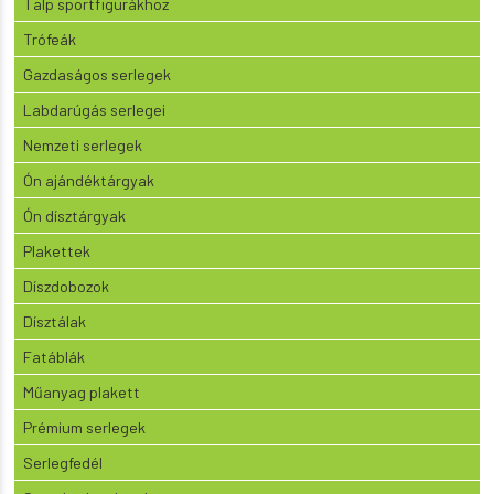
Talp sportfigurákhoz
Trófeák
Gazdaságos serlegek
Labdarúgás serlegei
Nemzeti serlegek
Ón ajándéktárgyak
Ón dísztárgyak
Plakettek
Díszdobozok
Dísztálak
Fatáblák
Műanyag plakett
Prémium serlegek
Serlegfedél