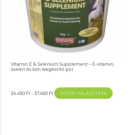
Vitamin E & Selenium Supplement – E-vitamin,
szelén és lizin kiegészítő por
Ártartomány:
24.450
Ft
–
37.450
Ft
OPCIÓK VÁLASZTÁSA
24.450 Ft
-
37.450 Ft