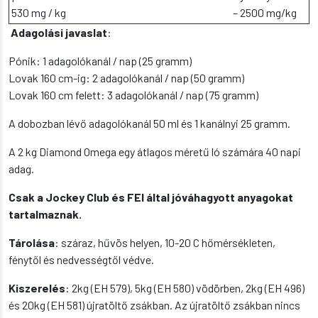
530 mg / kg
– 2500 mg/kg
Adagolási javaslat
:
Pónik: 1 adagolókanál / nap (25 gramm)
Lovak 160 cm-ig: 2 adagolókanál / nap (50 gramm)
Lovak 160 cm felett: 3 adagolókanál / nap (75 gramm)
A dobozban lévő adagolókanál 50 ml és 1 kanálnyi 25 gramm.
A 2 kg Diamond Omega egy átlagos méretű ló számára 40 napi
adag.
Csak a Jockey Club és FEI által jóváhagyott anyagokat
tartalmaznak.
Tárolása
: száraz, hűvös helyen, 10-20 C hőmérsékleten,
fénytől és nedvességtől védve.
Kiszerelés
: 2kg (EH 579), 5kg (EH 580) vödörben, 2kg (EH 496)
és 20kg (EH 581) újratöltő zsákban. Az újratöltő zsákban nincs