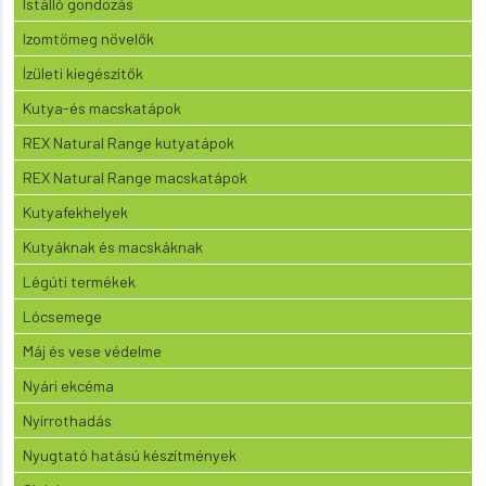
Istálló gondozás
Izomtömeg növelők
Ízületi kiegészítők
Kutya-és macskatápok
REX Natural Range kutyatápok
REX Natural Range macskatápok
Kutyafekhelyek
Kutyáknak és macskáknak
Légúti termékek
Lócsemege
Máj és vese védelme
Nyári ekcéma
Nyírrothadás
Nyugtató hatású készítmények