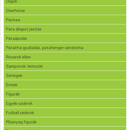
Olajok
Overhorse
Pacitea
Pata állapot javítás
Pataápolás
Patairha gyulladás, patahenger szindróma
Rovarok ellen
Samponok, lemosók
Serlegek
Érmek
Figurák
Egyéb szobrok
Futball szobrok
Műanyag figurák