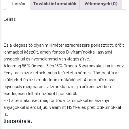
Leírás
További információk
Vélemények (0)
Leírás
Ez a kiegészítő olyan milliméter ezredrészére porlasztott, őrölt
lenmagból készült, amely fontos B-vitaminokkal, ásványi
anyagokkal és nyomelemmel van kiegészítve.
A lenmag 56% Omega-3 és 16% Omega-6 zsírsavakat tartalmaz.
Fényt ad a szőrzetnek, puha felületet a bőrnek. Támogatja az
ízületeket és az izmok finom működését. A normális savas
egyensúly megmarad az izmokban, míg a bélrendszerben
esetlegesen felhalmozódott por kiürül.
Ezt a termékünket még fontos vitaminokkal és ásványi
anyagokkal is erősítjük, valamint MSM-el és prebiotikumokkal
is.
Összetétele: