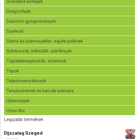
Standard serlegek
Üvegtrófeák
Szárított gyógynövények
Szarkoid
Széna és lucerna pellet, egyéb pelletek
Szőrbontók, kifésülők, szőrfények
Táplálékkiegészítők, vitaminok
Tápok
Teljesítményfokozók
Tenyészmének és kancák számára
Újdonságok
Union Bio
Legújabb termékek
Díjszalag Szeged