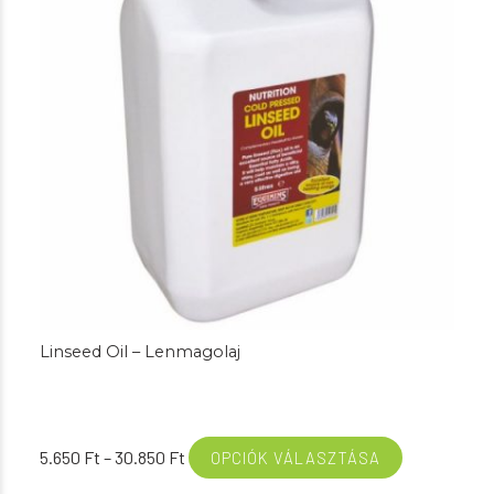
Linseed Oil – Lenmagolaj
Ártartomány:
5.650
Ft
–
30.850
Ft
OPCIÓK VÁLASZTÁSA
5.650 Ft