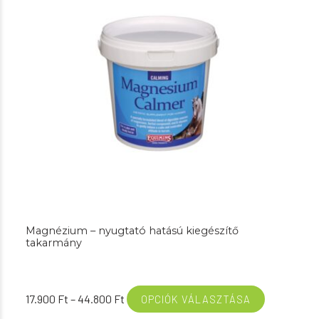
Magnézium – nyugtató hatású kiegészítő
takarmány
Ártartomány:
17.900
Ft
–
44.800
Ft
OPCIÓK VÁLASZTÁSA
17.900 Ft