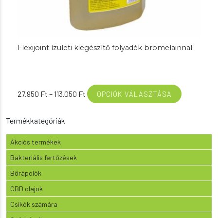
Flexijoint ízületi kiegészítő folyadék bromelainnal
Ártartomány:
27.950
Ft
–
113.050
Ft
OPCIÓK VÁLASZTÁSA
27.950 Ft
-
Termékkategóriák
113.050 Ft
Akciós termékek
Bakteriális fertőzések
Bőrápolók
CBD olajok
Csikók számára