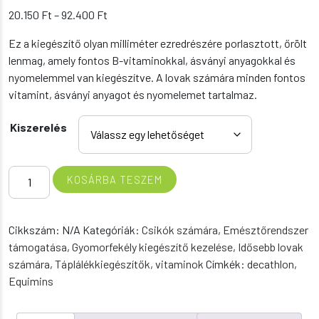
Ártartomány:
20.150
Ft
–
92.400
Ft
20.150 Ft
Ez a kiegészítő olyan milliméter ezredrészére porlasztott, őrölt
-
lenmag, amely fontos B-vitaminokkal, ásványi anyagokkal és
92.400 Ft
nyomelemmel van kiegészítve. A lovak számára minden fontos
vitamint, ásványi anyagot és nyomelemet tartalmaz.
Kiszerelés
Diamond
KOSÁRBA TESZEM
Omega
-
OMEGA
Cikkszám:
N/A
Kategóriák:
Csikók számára
,
Emésztőrendszer
3-
támogatása
,
Gyomorfekély kiegészítő kezelése
,
Idősebb lovak
6-
számára
,
Táplálékkiegészítők, vitaminok
Címkék:
decathlon
,
9
Equimins
por
mennyiség