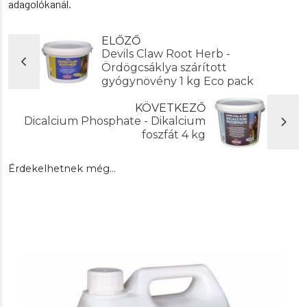
adagolókanál.
ELŐZŐ
Devils Claw Root Herb -
Ördögcsáklya szárított
gyógynövény 1 kg Eco pack
KÖVETKEZŐ
Dicalcium Phosphate - Dikalcium
foszfát 4 kg
Érdekelhetnek még…