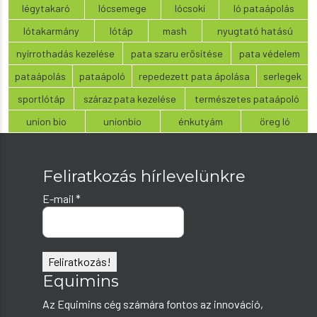
légytakaró
lócsemege
lócsoki
ló pataápolás
lótakarmány
lótáp
mash
nyugtató hatású
nyírrothadás kezelése
pata szaru erősítése
pata védelem
pataápolás
pataápoló
repedezett pata ápolása
serlegek
sportlótáp
száraz pata kezelése
természetes pataápoló
union bio
unionbio
énkutyám
öreg ló
Feliratkozás hírlevelünkre
E-mail
*
Equimins
Az Equimins cég számára fontos az innováció,