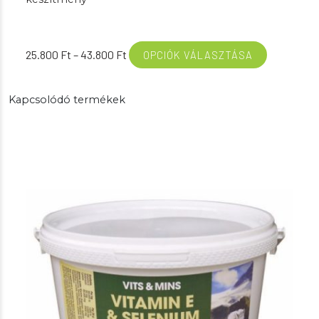
Ártartomány:
25.800
Ft
–
43.800
Ft
OPCIÓK VÁLASZTÁSA
25.800 Ft
-
Kapcsolódó termékek
43.800 Ft