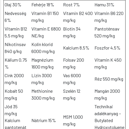
Olaj 30%
Fehérje 18%
Rost 7%
Hamu 31%
Nedvesség
Vitamin B1 150
Vitamin B2 400
Vitamin B6 220
6%
mg/kg
mg/kg
mg/kg
Vitamin B12
Vitamin E 6800
Biotin 34
Pantoténsav
5.5 mg/kg
NE/kg
mg/kg
520 mg/kg
Nikotinsav
Kolin klorid
Kalcium 8.5%
Foszfor 4.5%
840 g/kg
6000 mg/kg
Kálium 0.75
Magnézium
Folsav 200
Vitamin K 450
%
1600 mg/kg
mg/kg
mg/kg
Cink 2000
Lizin 3000
Vas 6000
Réz 550 mg/kg
mg/kg
mg/kg
mg/kg
Kobalt 50
Methionine
Szelén 12
Mangán 2000
mg/kg
3000 mg/kg
mg/kg
mg/kg
Jód 35
Technikai
mg/kg
adalékanyag –
MSM 1,000
Kalcium
Nátrium 15%
Butylated
mg/kg
pantotenát
Hydroxytoluene