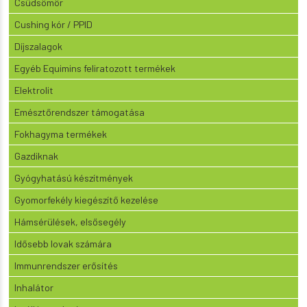
Csüdsömör
Cushing kór / PPID
Díjszalagok
Egyéb Equimins feliratozott termékek
Elektrolit
Emésztőrendszer támogatása
Fokhagyma termékek
Gazdiknak
Gyógyhatású készítmények
Gyomorfekély kiegészítő kezelése
Hámsérülések, elsősegély
Idősebb lovak számára
Immunrendszer erősítés
Inhalátor