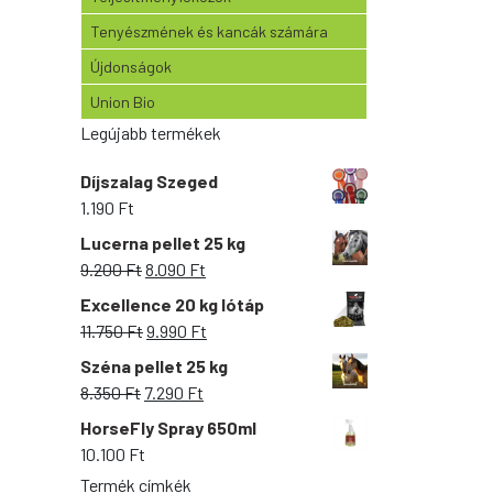
Tenyészmének és kancák számára
Újdonságok
Union Bio
Legújabb termékek
Díjszalag Szeged
1.190
Ft
Lucerna pellet 25 kg
Original
Current
9.200
Ft
8.090
Ft
price
price
Excellence 20 kg lótáp
was:
is:
Original
Current
11.750
Ft
9.990
Ft
9.200 Ft.
8.090 Ft.
price
price
Széna pellet 25 kg
was:
is:
Original
Current
8.350
Ft
7.290
Ft
11.750 Ft.
9.990 Ft.
price
price
HorseFly Spray 650ml
was:
is:
10.100
Ft
8.350 Ft.
7.290 Ft.
Termék címkék