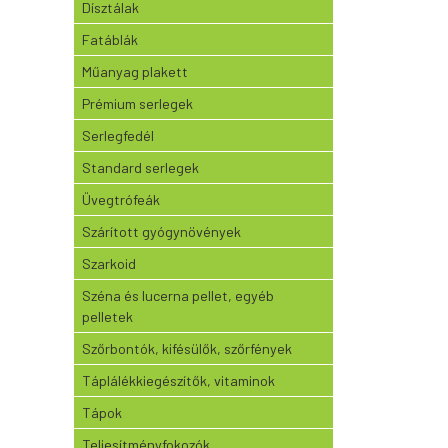
Dísztálak
Fatáblák
Műanyag plakett
Prémium serlegek
Serlegfedél
Standard serlegek
Üvegtrófeák
Szárított gyógynövények
Szarkoid
Széna és lucerna pellet, egyéb
pelletek
Szőrbontók, kifésülők, szőrfények
Táplálékkiegészítők, vitaminok
Tápok
Teljesítményfokozók