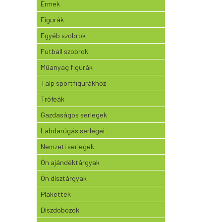
Érmek
Figurák
Egyéb szobrok
Futball szobrok
Műanyag figurák
Talp sportfigurákhoz
Trófeák
Gazdaságos serlegek
Labdarúgás serlegei
Nemzeti serlegek
Ón ajándéktárgyak
Ón dísztárgyak
Plakettek
Díszdobozok