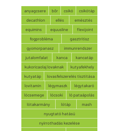
anyagcsere
bőr
csikó
csikótáp
decathlon
ellés
emésztés
equimins
equusline
flexijoint
fogprobléma
gasztritisz
gyomorpanasz
immunrendszer
jutalomfalat
kanca
kancatáp
kukoricaolaj lovaknak
kutyafekhely
kutyatáp
lovasfelszerelés tisztítása
lovitamin
légymaszk
légytakaró
lócsemege
lócsoki
ló pataápolás
lótakarmány
lótáp
mash
nyugtató hatású
nyírrothadás kezelése