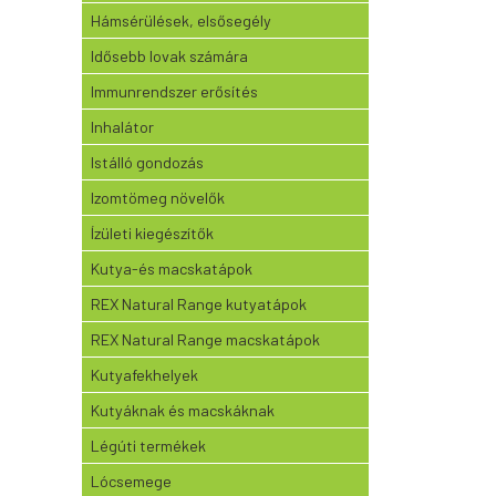
Hámsérülések, elsősegély
Idősebb lovak számára
Immunrendszer erősítés
Inhalátor
Istálló gondozás
Izomtömeg növelők
Ízületi kiegészítők
Kutya-és macskatápok
REX Natural Range kutyatápok
REX Natural Range macskatápok
Kutyafekhelyek
Kutyáknak és macskáknak
Légúti termékek
Lócsemege