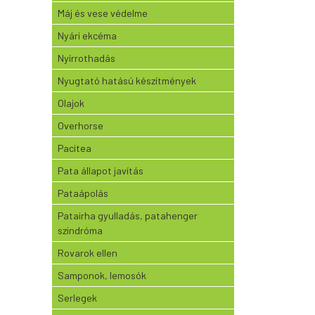
Máj és vese védelme
Nyári ekcéma
Nyírrothadás
Nyugtató hatású készítmények
Olajok
Overhorse
Pacitea
Pata állapot javítás
Pataápolás
Patairha gyulladás, patahenger
szindróma
Rovarok ellen
Samponok, lemosók
Serlegek