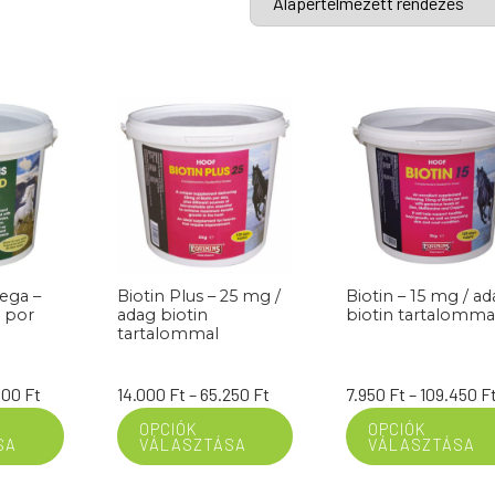
ga –
Biotin Plus – 25 mg /
Biotin – 15 mg / a
 por
adag biotin
biotin tartalomma
tartalommal
Ártartomány:
Ártartomány:
400
Ft
14.000
Ft
–
65.250
Ft
7.950
Ft
–
109.450
F
20.150 Ft
14.000 Ft
OPCIÓK
OPCIÓK
SA
VÁLASZTÁSA
VÁLASZTÁSA
-
-
92.400 Ft
65.250 Ft