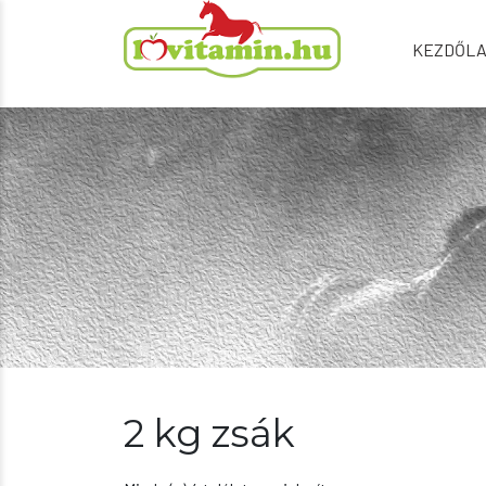
KEZDŐL
2 kg zsák