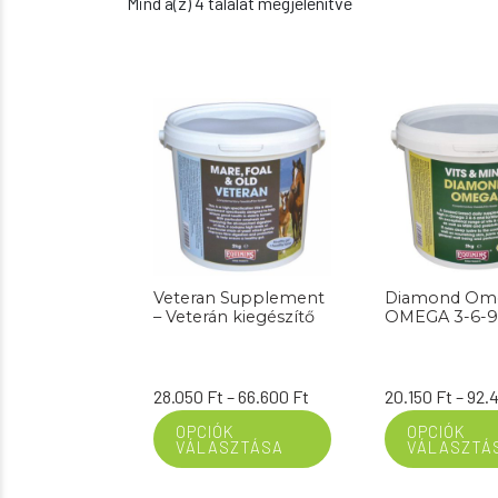
Mind a(z) 4 találat megjelenítve
Veteran Supplement
Diamond Ome
– Veterán kiegészítő
OMEGA 3-6-9
Ártartomány:
28.050
Ft
–
66.600
Ft
20.150
Ft
–
92.
28.050 Ft
OPCIÓK
OPCIÓK
VÁLASZTÁSA
VÁLASZTÁ
-
66.600 Ft