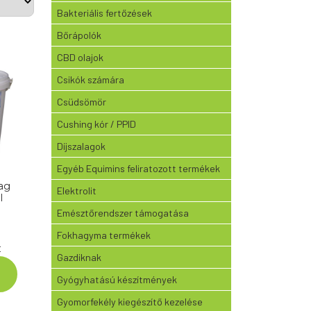
Bakteriális fertőzések
Bőrápolók
CBD olajok
Csikók számára
Csüdsömör
Cushing kór / PPID
Díjszalagok
Egyéb Equimins feliratozott termékek
dag
Elektrolit
l
Emésztőrendszer támogatása
Fokhagyma termékek
Ártartomány:
t
Gazdiknak
7.950 Ft
-
Gyógyhatású készítmények
109.450 Ft
Gyomorfekély kiegészítő kezelése