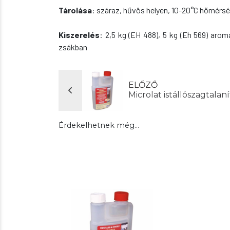
Tárolása
: száraz, hűvös helyen, 10-20°C hőmérsé
Kiszerelés
: 2,5 kg (EH 488), 5 kg (Eh 569) aro
zsákban
ELŐZŐ
Microlat istállószagtalan
Érdekelhetnek még…