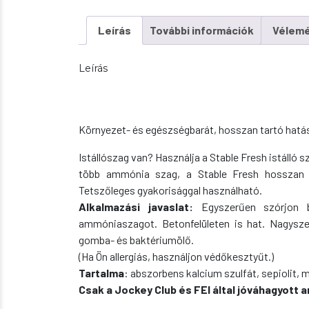
Leírás
További információk
Vélemé
Leírás
Környezet- és egészségbarát, hosszan tartó hatású
Istállószag van? Használja a Stable Fresh istálló sza
több ammónia szag, a Stable Fresh hosszan t
Tetszőleges gyakorisággal használható.
Alkalmazási javaslat:
Egyszerűen szórjon b
ammóniaszagot. Betonfelületen is hat. Nagyszer
gomba- és baktériumölő.
(Ha Ön allergiás, használjon védőkesztyűt.)
Tartalma
: abszorbens kalcium szulfát, sepiolit, 
Csak a Jockey Club és FEI által jóváhagyott 