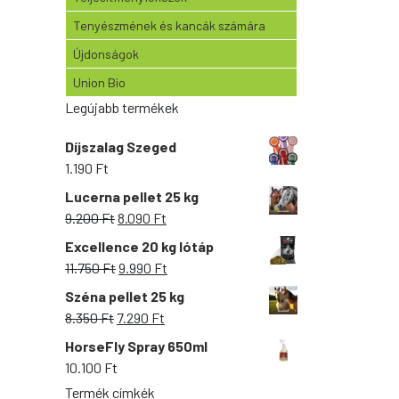
Tenyészmének és kancák számára
Újdonságok
Union Bio
Legújabb termékek
Díjszalag Szeged
1.190
Ft
Lucerna pellet 25 kg
Original
Current
9.200
Ft
8.090
Ft
price
price
Excellence 20 kg lótáp
was:
is:
Original
Current
11.750
Ft
9.990
Ft
9.200 Ft.
8.090 Ft.
price
price
Széna pellet 25 kg
was:
is:
Original
Current
8.350
Ft
7.290
Ft
11.750 Ft.
9.990 Ft.
price
price
HorseFly Spray 650ml
was:
is:
10.100
Ft
8.350 Ft.
7.290 Ft.
Termék címkék