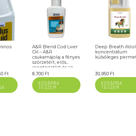
minos
A&R Blend Cod Liver
Deep Breath illóol
Oil – A&R
koncentrátum
csukamájolaj a fényes
külsőleges perme
szőrzetért, erős
csontozatért és az
egészséges
Ártartomány:
50
Ft
8.700
Ft
30.950
Ft
ízületekért kutyáknak
9.250 Ft
és macskáknak 500
KOSÁRBA
KOSÁRBA
SA
TESZEM
TESZEM
-
ml
22.650 Ft