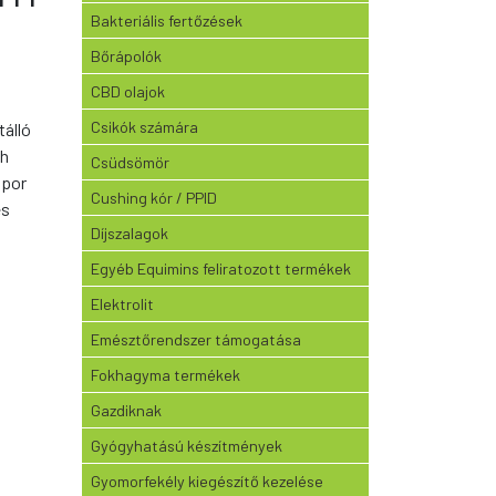
Bakteriális fertőzések
Bőrápolók
CBD olajok
Csikók számára
tálló
sh
Csüdsömör
 por
Cushing kór / PPID
es
Díjszalagok
Egyéb Equimins feliratozott termékek
Elektrolit
Emésztőrendszer támogatása
Fokhagyma termékek
Gazdiknak
Gyógyhatású készítmények
Gyomorfekély kiegészítő kezelése