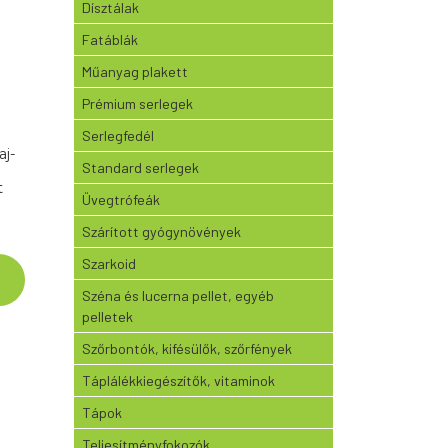
Dísztálak
Fatáblák
Műanyag plakett
Prémium serlegek
Serlegfedél
aj-
Standard serlegek
t
Üvegtrófeák
Szárított gyógynövények
Szarkoid
Széna és lucerna pellet, egyéb
pelletek
Szőrbontók, kifésülők, szőrfények
Táplálékkiegészítők, vitaminok
Tápok
Teljesítményfokozók