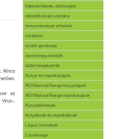
Hámsérülések, elsősegély
Idősebb lovak számára
Immunrendszer erősítés
Inhalátor
Istálló gondozás
Izomtömeg növelők
Ízületi kiegészítők
t. Nincs
Kutya-és macskatápok
hetően.
REX Natural Range kutyatápok
esse az
REX Natural Range macskatápok
Vírus-,
Kutyafekhelyek
Kutyáknak és macskáknak
Légúti termékek
Lócsemege