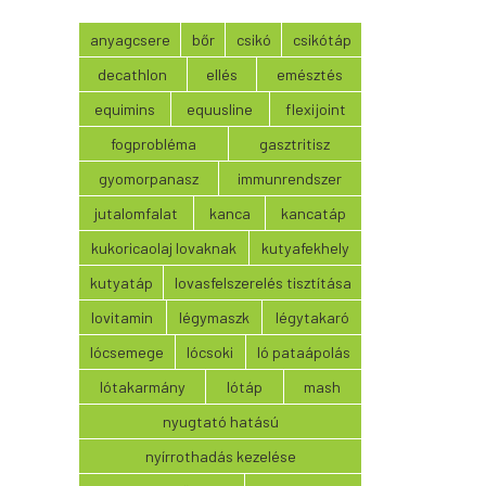
anyagcsere
bőr
csikó
csikótáp
decathlon
ellés
emésztés
equimins
equusline
flexijoint
fogprobléma
gasztritisz
gyomorpanasz
immunrendszer
jutalomfalat
kanca
kancatáp
kukoricaolaj lovaknak
kutyafekhely
kutyatáp
lovasfelszerelés tisztítása
lovitamin
légymaszk
légytakaró
lócsemege
lócsoki
ló pataápolás
lótakarmány
lótáp
mash
nyugtató hatású
nyírrothadás kezelése