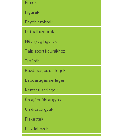
Érmek
Figurák
Egyéb szobrok
Futball szobrok
Műanyag figurák
Talp sportfigurákhoz
Trófeák
Gazdaságos serlegek
Labdarúgás serlegei
Nemzeti serlegek
Ón ajándéktárgyak
Ón dísztárgyak
Plakettek
Díszdobozok