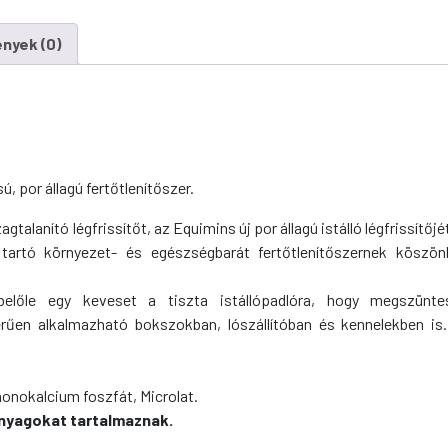
Istálló,
nyek (0)
alom
szagtalanító
por
mennyiség
, por állagú fertőtlenítőszer.
gtalanító légfrissítőt, az Equimins új por állagú istálló légfrissítőjé
artó környezet- és egészségbarát fertőtlenítőszernek köszön
előle egy keveset a tiszta istállópadlóra, hogy megszünt
űen alkalmazható bokszokban, lószállítóban és kennelekben is. 
monokalcium foszfát, Microlat.
anyagokat tartalmaznak.