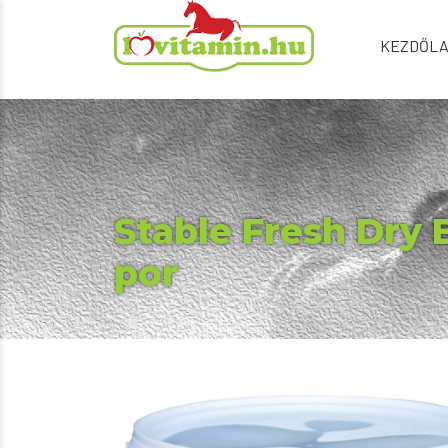
KEZDŐL
Stable Fresh Dry 
por