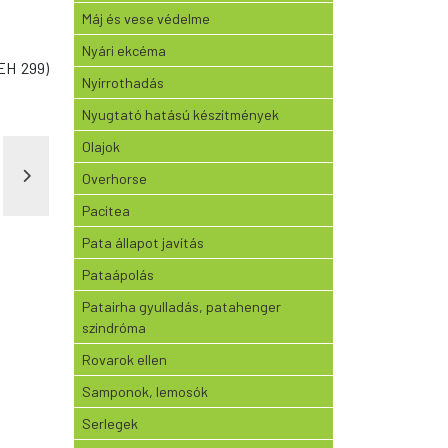
Máj és vese védelme
Nyári ekcéma
(EH 299)
Nyírrothadás
Nyugtató hatású készítmények
Olajok
Overhorse
Pacitea
Pata állapot javítás
Pataápolás
Patairha gyulladás, patahenger
szindróma
Rovarok ellen
Samponok, lemosók
Serlegek