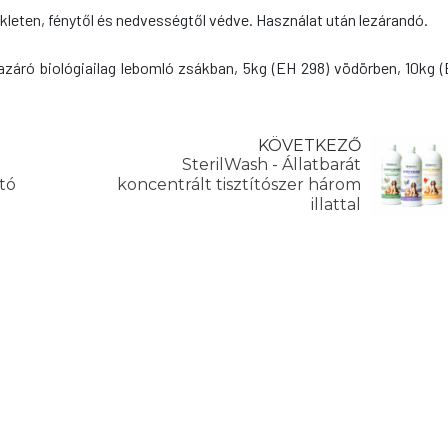
kleten, fénytől és nedvességtől védve. Használat után lezárandó.
mazáró biológiailag lebomló zsákban, 5kg (EH 298) vödörben, 10kg 
KÖVETKEZŐ
SterilWash - Állatbarát
ító
koncentrált tisztítószer három
illattal