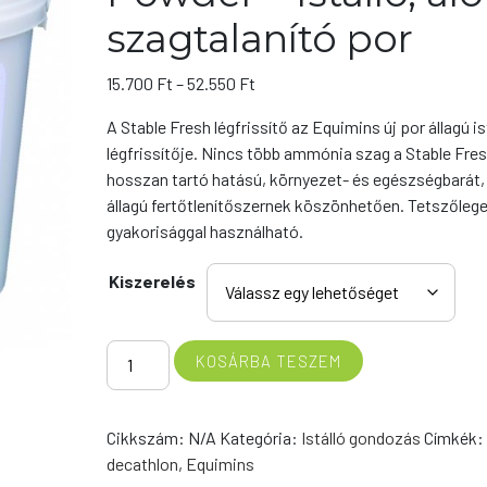
szagtalanító por
Ártartomány:
15.700
Ft
–
52.550
Ft
15.700 Ft
A Stable Fresh légfrissítő az Equimins új por állagú is
-
légfrissítője. Nincs több ammónia szag a Stable Fre
52.550 Ft
hosszan tartó hatású, környezet- és egészségbarát,
állagú fertőtlenítőszernek köszönhetően. Tetszőleg
gyakorisággal használható.
Kiszerelés
Stable
KOSÁRBA TESZEM
Fresh
Dry
Bed
Cikkszám:
N/A
Kategória:
Istálló gondozás
Címkék:
Powder
decathlon
,
Equimins
-