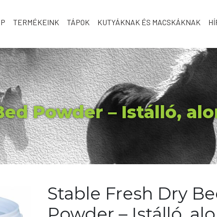
AP
TERMÉKEINK
TÁPOK
KUTYÁKNAK ÉS MACSKÁKNAK
HÍ
Bed Powder – Istálló, al
Stable Fresh Dry B
Powder – Istálló, al