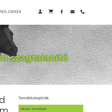
REK, CIKKEK
om szagtalanító
ed
Termékkategóriák
om
Akciós termékek