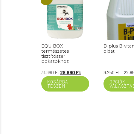
EQUIBOX
B-plus B-vita
természetes
oldat
tisztítószer
bokszokhoz
Original
Current
31.990
Ft
28.890
Ft
9.250
Ft
–
22.6
price
price
KOSÁRBA
OPCIÓK
TESZEM
VÁLASZTÁ
was:
is:
31.990 Ft.
28.890 Ft.