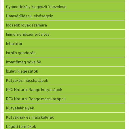
Gyomorfekély kiegészítő kezelése
Hámsérülések, elsősegély
Idősebb lovak számára
Immunrendszer erősítés
Inhalátor
Istálló gondozás
Izomtömeg növelők
Ízületi kiegészítők
Kutya-és macskatápok
REX Natural Range kutyatápok
REX Natural Range macskatápok
Kutyafekhelyek
Kutyáknak és macskáknak
Légúti termékek