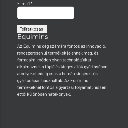
E-mail
*
Equimins
Az Equimins cég számára fontos az innováció,
rendszeresen új termékek jelennek meg, és
forradalmi módon olyan technológiákat
alkalmaznak a táplálék kiegészítők gyártásában,
amelyeket eddig csak a humán kiegészítők
gyártásában használtak. Az Equimins
termékeknél fontos a gyártási folyamat, hiszen
ettől különösen hatékonyak.