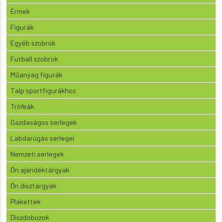
Érmek
Figurák
Egyéb szobrok
Futball szobrok
Műanyag figurák
Talp sportfigurákhoz
Trófeák
Gazdaságos serlegek
Labdarúgás serlegei
Nemzeti serlegek
Ón ajándéktárgyak
Ón dísztárgyak
Plakettek
Díszdobozok