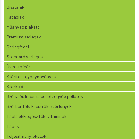
Dísztálak
Fatáblák
Műanyag plakett
Prémium serlegek
Serlegfedél
Standard serlegek
Üvegtrófeák
Szárított gyógynövények
Szarkoid
Széna és lucerna pellet, egyéb pelletek
Szőrbontók, kifésülők, szőrfények
Táplálékkiegészítők, vitaminok
Tápok
Teljesítményfokozók