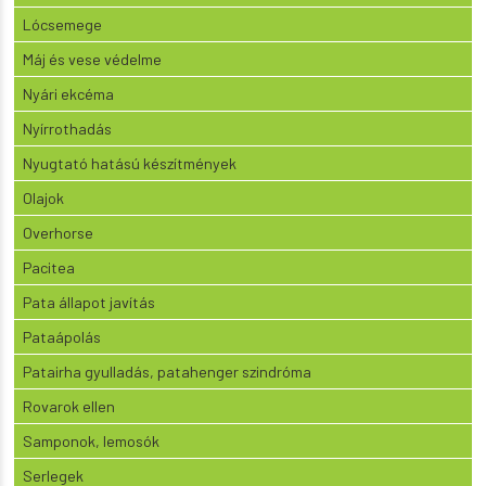
Lócsemege
Máj és vese védelme
Nyári ekcéma
Nyírrothadás
Nyugtató hatású készítmények
Olajok
Overhorse
Pacitea
Pata állapot javítás
Pataápolás
Patairha gyulladás, patahenger szindróma
Rovarok ellen
Samponok, lemosók
Serlegek