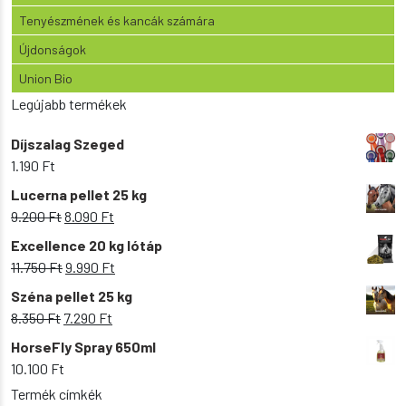
Tenyészmének és kancák számára
Újdonságok
Union Bio
Legújabb termékek
Díjszalag Szeged
1.190
Ft
Lucerna pellet 25 kg
Original
Current
9.200
Ft
8.090
Ft
price
price
Excellence 20 kg lótáp
was:
is:
Original
Current
11.750
Ft
9.990
Ft
9.200 Ft.
8.090 Ft.
price
price
Széna pellet 25 kg
was:
is:
Original
Current
8.350
Ft
7.290
Ft
11.750 Ft.
9.990 Ft.
price
price
HorseFly Spray 650ml
was:
is:
10.100
Ft
8.350 Ft.
7.290 Ft.
Termék címkék