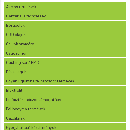
Akciós termékek
Bakteriális fertőzések
Bőrápolók
CBD olajok
Csikók számára
Csüdsömör
Cushing kór / PPID
Díjszalagok
Egyéb Equimins feliratozott termékek
Elektrolit
Emésztőrendszer támogatása
Fokhagyma termékek
Gazdiknak
Gyógyhatású készítmények