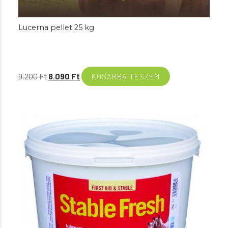
Lucerna pellet 25 kg
Original
Current
9.200
Ft
8.090
Ft
KOSÁRBA TESZEM
price
price
was:
is:
9.200 Ft.
8.090 Ft.