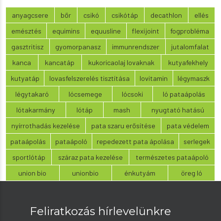
anyagcsere
bőr
csikó
csikótáp
decathlon
ellés
emésztés
equimins
equusline
flexijoint
fogprobléma
gasztritisz
gyomorpanasz
immunrendszer
jutalomfalat
kanca
kancatáp
kukoricaolaj lovaknak
kutyafekhely
kutyatáp
lovasfelszerelés tisztítása
lovitamin
légymaszk
légytakaró
lócsemege
lócsoki
ló pataápolás
lótakarmány
lótáp
mash
nyugtató hatású
nyírrothadás kezelése
pata szaru erősítése
pata védelem
pataápolás
pataápoló
repedezett pata ápolása
serlegek
sportlótáp
száraz pata kezelése
természetes pataápoló
union bio
unionbio
énkutyám
öreg ló
Feliratkozás hírlevelünkre