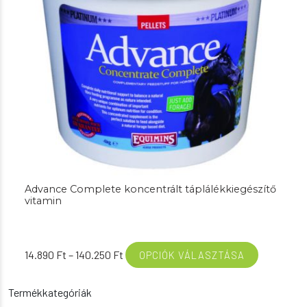
Advance Complete koncentrált táplálékkiegészítő
vitamin
Ártartomány:
14.890
Ft
–
140.250
Ft
OPCIÓK VÁLASZTÁSA
14.890 Ft
-
Termékkategóriák
140.250 Ft