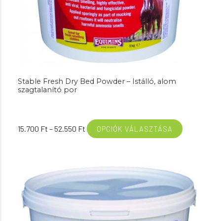
Stable Fresh Dry Bed Powder – Istálló, alom
szagtalanító por
Ártartomány:
15.700
Ft
–
52.550
Ft
OPCIÓK VÁLASZTÁSA
15.700 Ft
-
52.550 Ft