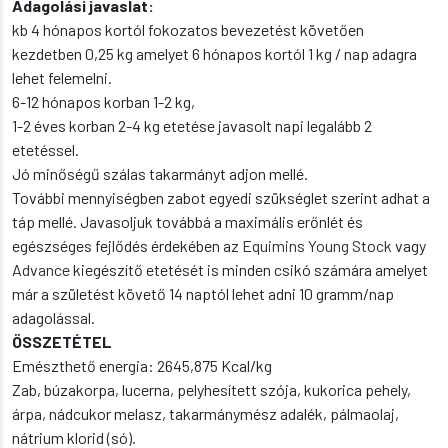
Adagolási javaslat:
kb 4 hónapos kortól fokozatos bevezetést követően
kezdetben 0,25 kg amelyet 6 hónapos kortól 1 kg / nap adagra
lehet felemelni.
6-12 hónapos korban 1-2 kg,
1-2 éves korban 2-4 kg etetése javasolt napi legalább 2
etetéssel.
Jó minőségű szálas takarmányt adjon mellé.
További mennyiségben zabot egyedi szükséglet szerint adhat a
táp mellé. Javasoljuk továbbá a maximális erőnlét és
egészséges fejlődés érdekében az
Equimins Young Stock
vagy
Advance
kiegészítő etetését is minden csikó számára amelyet
már a születést követő 14 naptól lehet adni 10 gramm/nap
adagolással.
ÖSSZETÉTEL
Emészthető energia: 2645,875 Kcal/kg
Zab, búzakorpa, lucerna, pelyhesített szója, kukorica pehely,
árpa, nádcukor melasz, takarmánymész adalék, pálmaolaj,
nátrium klorid (só).