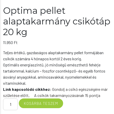
Optima pellet
alaptakarmány csikótáp
20 kg
11.950
Ft
Teljes értékű, gazdaságos alaptakarmány pellet formájában
csikók számára 4 hónapos kortól 2 éves korig.
Optimális energiaszintű, jó minőségű emészthető fehérje
tartalommal, kalcium – foszfor csontképző- és egyéb fontos
ásványi anyagokkal, aminosavakkal, nyomelemekkel és
vitaminokkal.
Link kapcsolódó cikkhez:
Gondolj a csikó egészségére már
születése előtt,
A csikók takarmányozásának 15 pontja
Optima
KOSÁRBA TESZEM
pellet
alaptakarmány