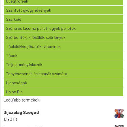
Üvegtrófeák
Szárított gyógynövények
Szarkoid
Széna és lucerna pellet, egyéb pelletek
Szőrbontók, kifésülők, szőrfények
Táplálékkiegészítők, vitaminok
Tápok
Teljesítményfokozók
Tenyészmének és kancák számára
Újdonságok
Union Bio
Legújabb termékek
Díjszalag Szeged
1.190
Ft