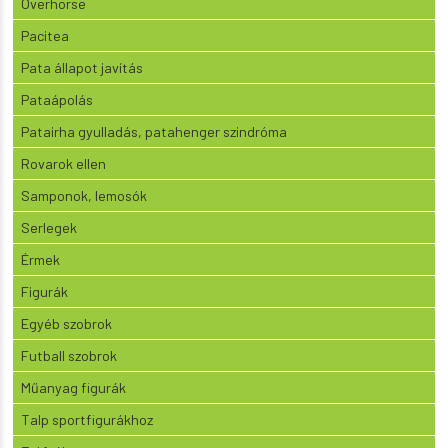
Overhorse
Pacitea
Pata állapot javítás
Pataápolás
Patairha gyulladás, patahenger szindróma
Rovarok ellen
Samponok, lemosók
Serlegek
Érmek
Figurák
Egyéb szobrok
Futball szobrok
Műanyag figurák
Talp sportfigurákhoz