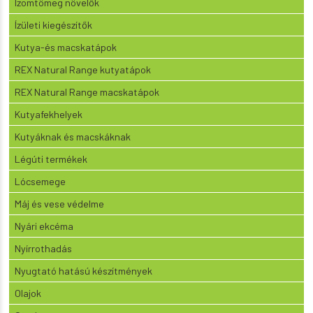
Izomtömeg növelők
Ízületi kiegészítők
Kutya-és macskatápok
REX Natural Range kutyatápok
REX Natural Range macskatápok
Kutyafekhelyek
Kutyáknak és macskáknak
Légúti termékek
Lócsemege
Máj és vese védelme
Nyári ekcéma
Nyírrothadás
Nyugtató hatású készítmények
Olajok