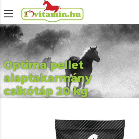
Optima pellet
alaptakarmány
csikótáp 20 kg