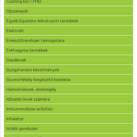
Cushing kór / PPID
Díjszalagok
Egyéb Equimins feliratozott termékek
Elektrolit
Emésztőrendszer támogatása
Fokhagyma termékek
Gazdiknak
Gyógyhatású készítmények
Gyomorfekély kiegészítő kezelése
Hámsérülések, elsősegély
Idősebb lovak számára
Immunrendszer erősítés
Inhalátor
Istálló gondozás