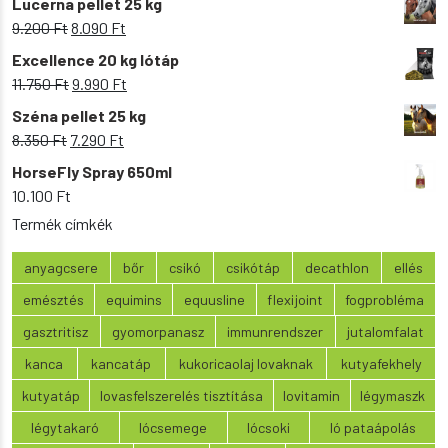
Lucerna pellet 25 kg
Original
Current
9.200
Ft
8.090
Ft
price
price
Excellence 20 kg lótáp
was:
is:
Original
Current
11.750
Ft
9.990
Ft
9.200 Ft.
8.090 Ft.
price
price
Széna pellet 25 kg
was:
is:
Original
Current
8.350
Ft
7.290
Ft
11.750 Ft.
9.990 Ft.
price
price
HorseFly Spray 650ml
was:
is:
10.100
Ft
8.350 Ft.
7.290 Ft.
Termék címkék
anyagcsere
bőr
csikó
csikótáp
decathlon
ellés
emésztés
equimins
equusline
flexijoint
fogprobléma
gasztritisz
gyomorpanasz
immunrendszer
jutalomfalat
kanca
kancatáp
kukoricaolaj lovaknak
kutyafekhely
kutyatáp
lovasfelszerelés tisztítása
lovitamin
légymaszk
légytakaró
lócsemege
lócsoki
ló pataápolás