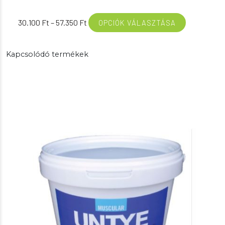
Ártartomány:
30.100
Ft
–
57.350
Ft
OPCIÓK VÁLASZTÁSA
30.100 Ft
-
Kapcsolódó termékek
57.350 Ft