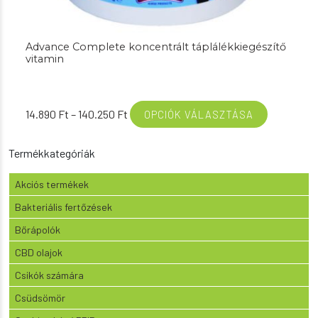
Advance Complete koncentrált táplálékkiegészítő
vitamin
Ártartomány:
14.890
Ft
–
140.250
Ft
OPCIÓK VÁLASZTÁSA
14.890 Ft
-
Termékkategóriák
140.250 Ft
Akciós termékek
Bakteriális fertőzések
Bőrápolók
CBD olajok
Csikók számára
Csüdsömör