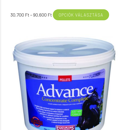
Ártartomány:
30.700
Ft
–
90.600
Ft
OPCIÓK VÁLASZTÁSA
30.700 Ft
-
90.600 Ft