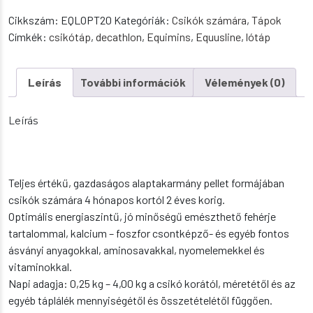
csikótáp
Cikkszám:
EQLOPT20
Kategóriák:
Csikók számára
,
Tápok
20
Címkék:
csikótáp
,
decathlon
,
Equimins
,
Equusline
,
lótáp
kg
mennyiség
Leírás
További információk
Vélemények (0)
Leírás
Teljes értékű, gazdaságos alaptakarmány pellet formájában
csikók számára 4 hónapos kortól 2 éves korig.
Optimális energiaszintű, jó minőségű emészthető fehérje
tartalommal, kalcium – foszfor csontképző- és egyéb fontos
ásványi anyagokkal, aminosavakkal, nyomelemekkel és
vitaminokkal.
Napi adagja: 0,25 kg – 4,00 kg a csikó korától, méretétől és az
egyéb táplálék mennyiségétől és összetételétől függően.