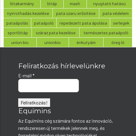
lótakarmány
lótáp
mash
nyugtató hatású
nyírrothadás kezelése
pata szaru erősítése
pata védelem
pataápolás
pataápoló
repedezett pata ápolása
serlegek
sportlótáp
száraz pata kezelése
természetes pataápoló
union bio
unionbio
énkutyám
öreg ló
Feliratkozás hírlevelünkre
E-mail
*
Equimins
Az Equimins cég számára fontos az innováció,
rendszeresen új termékek jelennek meg, és
forradalmi módon olyan technológiákat