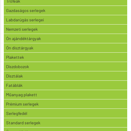
Trófeák
Gazdaságos serlegek
Labdarúgás serlegei
Nemzeti serlegek
Ón ajándéktárgyak
Ón dísztárgyak
Plakettek
Díszdobozok
Dísztálak
Fatáblák
Műanyag plakett
Prémium serlegek
Serlegfedél
Standard serlegek