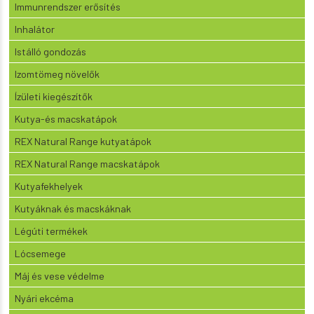
Immunrendszer erősítés
Inhalátor
Istálló gondozás
Izomtömeg növelők
Ízületi kiegészítők
Kutya-és macskatápok
REX Natural Range kutyatápok
REX Natural Range macskatápok
Kutyafekhelyek
Kutyáknak és macskáknak
Légúti termékek
Lócsemege
Máj és vese védelme
Nyári ekcéma