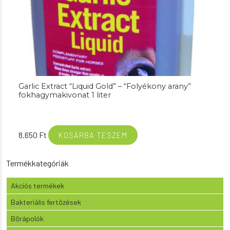
Garlic Extract “Liquid Gold” – “Folyékony arany”
fokhagymakivonat 1 liter
8.650
Ft
KOSÁRBA TESZEM
Termékkategóriák
Akciós termékek
Bakteriális fertőzések
Bőrápolók