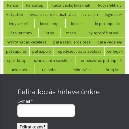
kanca
kancatáp
kukoricaolaj lovaknak
kutyafekhely
kutyatáp
lovasfelszerelés tisztítása
lovitamin
légymaszk
légytakaró
lócsemege
lócsoki
ló pataápolás
lótakarmány
lótáp
mash
nyugtató hatású
nyírrothadás kezelése
pata szaru erősítése
pata védelem
pataápolás
pataápoló
repedezett pata ápolása
serlegek
sportlótáp
száraz pata kezelése
természetes pataápoló
union bio
unionbio
énkutyám
öreg ló
Feliratkozás hírlevelünkre
E-mail
*