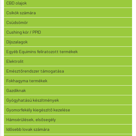
CBD olajok
Csikók számára
Csüdsömör
Cushing kór / PPID
Díjszalagok
Egyéb Equimins feliratozott termékek
Elektrolit
Emésztőrendszer támogatása
Fokhagyma termékek
Gazdiknak
Gyógyhatású készítmények
Gyomorfekély kiegészítő kezelése
Hámsérülések, elsősegély
Idősebb lovak számára