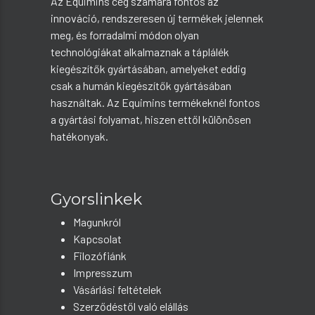
Az Equimins cég számára fontos az
innováció, rendszeresen új termékek jelennek
meg, és forradalmi módon olyan
technológiákat alkalmaznak a táplálék
kiegészítők gyártásában, amelyeket eddig
csak a humán kiegészítők gyártásában
használtak. Az Equimins termékeknél fontos
a gyártási folyamat, hiszen ettől különösen
hatékonyak.
Gyorslinkek
Magunkról
Kapcsolat
Filozófiánk
Impresszum
Vásárlási feltételek
Szerződéstől való elállás