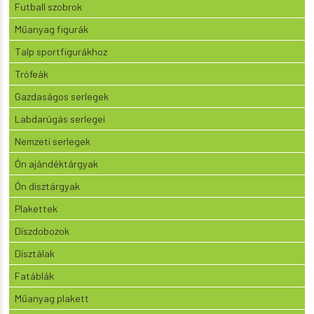
Futball szobrok
Műanyag figurák
Talp sportfigurákhoz
Trófeák
Gazdaságos serlegek
Labdarúgás serlegei
Nemzeti serlegek
Ón ajándéktárgyak
Ón dísztárgyak
Plakettek
Díszdobozok
Dísztálak
Fatáblák
Műanyag plakett