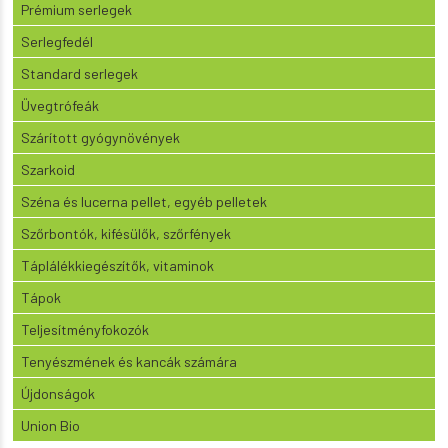
Prémium serlegek
Serlegfedél
Standard serlegek
Üvegtrófeák
Szárított gyógynövények
Szarkoid
Széna és lucerna pellet, egyéb pelletek
Szőrbontók, kifésülők, szőrfények
Táplálékkiegészítők, vitaminok
Tápok
Teljesítményfokozók
Tenyészmének és kancák számára
Újdonságok
Union Bio