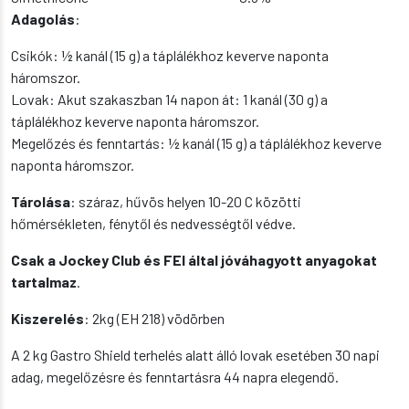
Adagolás
:
Csikók: ½ kanál (15 g) a táplálékhoz keverve naponta
háromszor.
Lovak: Akut szakaszban 14 napon át: 1 kanál (30 g) a
táplálékhoz keverve naponta háromszor.
Megelőzés és fenntartás: ½ kanál (15 g) a táplálékhoz keverve
naponta háromszor.
Tárolása
: száraz, hűvös helyen 10-20 C közötti
hőmérsékleten, fénytől és nedvességtől védve.
Csak a Jockey Club és FEI által jóváhagyott anyagokat
tartalmaz
.
Kiszerelés
: 2kg (EH 218) vödörben
A 2 kg Gastro Shield terhelés alatt álló lovak esetében 30 napi
adag, megelőzésre és fenntartásra 44 napra elegendő.