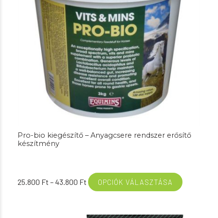
Pro-bio kiegészítő – Anyagcsere rendszer erősítő
készítmény
Ártartomány:
25.800
Ft
–
43.800
Ft
OPCIÓK VÁLASZTÁSA
25.800 Ft
-
43.800 Ft