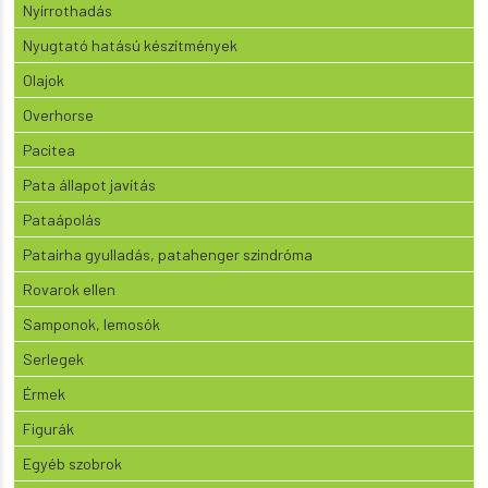
Nyírrothadás
Nyugtató hatású készítmények
Olajok
Overhorse
Pacitea
Pata állapot javítás
Pataápolás
Patairha gyulladás, patahenger szindróma
Rovarok ellen
Samponok, lemosók
Serlegek
Érmek
Figurák
Egyéb szobrok