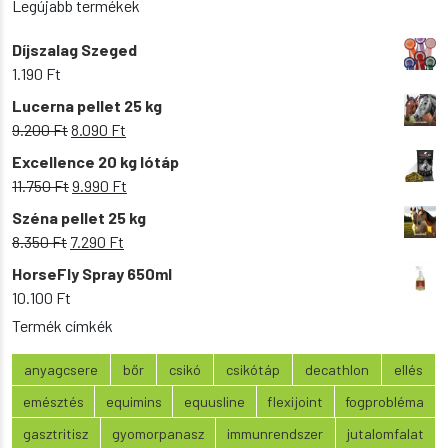
Legújabb termékek
Díjszalag Szeged
1.190
Ft
Lucerna pellet 25 kg
Original
Current
9.200
Ft
8.090
Ft
price
price
Excellence 20 kg lótáp
was:
is:
Original
Current
11.750
Ft
9.990
Ft
9.200 Ft.
8.090 Ft.
price
price
Széna pellet 25 kg
was:
is:
Original
Current
8.350
Ft
7.290
Ft
11.750 Ft.
9.990 Ft.
price
price
HorseFly Spray 650ml
was:
is:
10.100
Ft
8.350 Ft.
7.290 Ft.
Termék címkék
anyagcsere
bőr
csikó
csikótáp
decathlon
ellés
emésztés
equimins
equusline
flexijoint
fogprobléma
gasztritisz
gyomorpanasz
immunrendszer
jutalomfalat