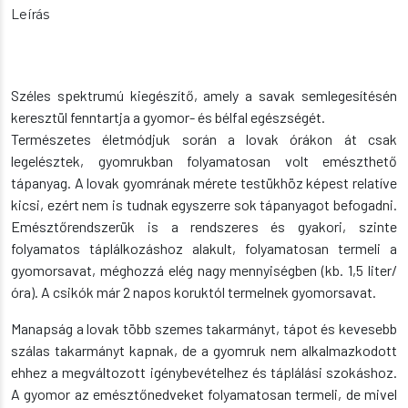
Leírás
Széles spektrumú kiegészítő, amely a savak semlegesítésén
keresztül fenntartja a gyomor- és bélfal egészségét.
Természetes életmódjuk során a lovak órákon át csak
legelésztek, gyomrukban folyamatosan volt emészthető
tápanyag. A lovak gyomrának mérete testükhöz képest relatíve
kicsi, ezért nem is tudnak egyszerre sok tápanyagot befogadni.
Emésztőrendszerük is a rendszeres és gyakori, szinte
folyamatos táplálkozáshoz alakult, folyamatosan termeli a
gyomorsavat, méghozzá elég nagy mennyiségben (kb. 1,5 liter/
óra). A csikók már 2 napos koruktól termelnek gyomorsavat.
Manapság a lovak több szemes takarmányt, tápot és kevesebb
szálas takarmányt kapnak, de a gyomruk nem alkalmazkodott
ehhez a megváltozott igénybevételhez és táplálási szokáshoz.
A gyomor az emésztőnedveket folyamatosan termeli, de mivel