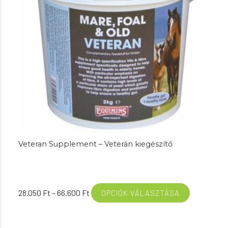
Veteran Supplement – Veterán kiegészítő
Ártartomány:
28.050
Ft
–
66.600
Ft
OPCIÓK VÁLASZTÁSA
28.050 Ft
-
66.600 Ft