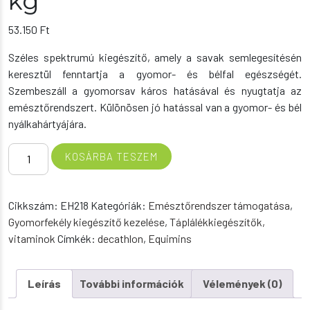
kg
53.150
Ft
Széles spektrumú kiegészítő, amely a savak semlegesítésén
keresztül fenntartja a gyomor- és bélfal egészségét.
Szembeszáll a gyomorsav káros hatásával és nyugtatja az
emésztőrendszert. Különösen jó hatással van a gyomor- és bél
nyálkahártyájára.
Gastro
KOSÁRBA TESZEM
Shield
-
Gyomorvédő
Cikkszám:
EH218
Kategóriák:
Emésztőrendszer támogatása
,
vitamin
Gyomorfekély kiegészítő kezelése
,
Táplálékkiegészítők,
2
vitaminok
Címkék:
decathlon
,
Equimins
kg
mennyiség
Leírás
További információk
Vélemények (0)