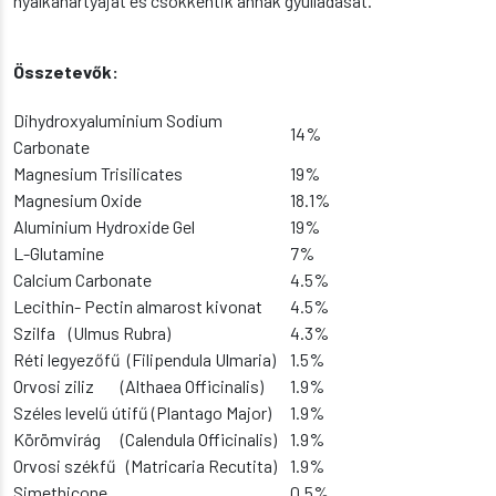
nyálkahártyáját és csökkentik annak gyulladását.
Összetevők:
Dihydroxyaluminium Sodium
14%
Carbonate
Magnesium Trisilicates
19%
Magnesium Oxide
18.1%
Aluminium Hydroxide Gel
19%
L-Glutamine
7%
Calcium Carbonate
4.5%
Lecithin- Pectin almarost kivonat
4.5%
Szilfa (Ulmus Rubra)
4.3%
Réti legyezőfű (Filipendula Ulmaria)
1.5%
Orvosi ziliz (Althaea Officinalis)
1.9%
Széles levelű útifű (Plantago Major)
1.9%
Körömvirág (Calendula Officinalis)
1.9%
Orvosi székfű (Matricaria Recutita)
1.9%
Simethicone
0.5%