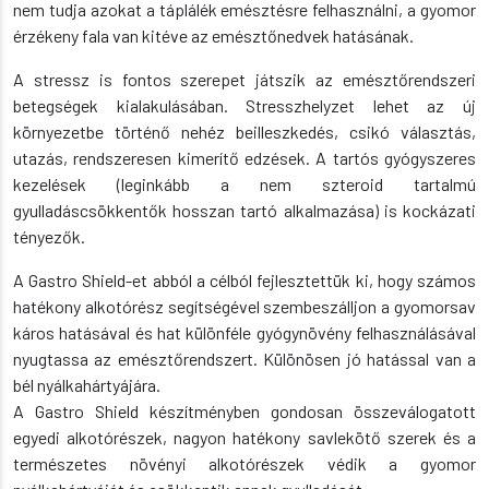
nem tudja azokat a táplálék emésztésre felhasználni, a gyomor
érzékeny fala van kitéve az emésztőnedvek hatásának.
A stressz is fontos szerepet játszik az emésztőrendszeri
betegségek kialakulásában. Stresszhelyzet lehet az új
környezetbe történő nehéz beilleszkedés, csikó választás,
utazás, rendszeresen kimerítő edzések. A tartós gyógyszeres
kezelések (leginkább a nem szteroid tartalmú
gyulladáscsökkentők hosszan tartó alkalmazása) is kockázati
tényezők.
A Gastro Shield-et abból a célból fejlesztettük ki, hogy számos
hatékony alkotórész segítségével szembeszálljon a gyomorsav
káros hatásával és hat különféle gyógynövény felhasználásával
nyugtassa az emésztőrendszert. Különösen jó hatással van a
bél nyálkahártyájára.
A Gastro Shield készítményben gondosan összeválogatott
egyedi alkotórészek, nagyon hatékony savlekötő szerek és a
természetes növényi alkotórészek védik a gyomor