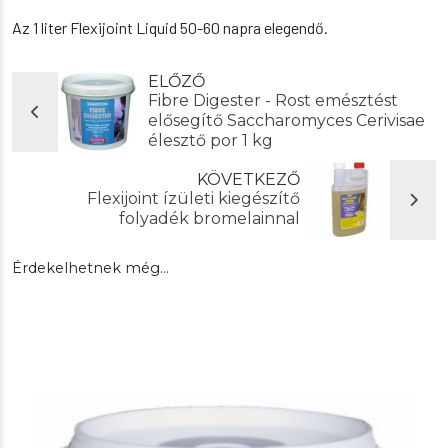
Az 1 liter Flexijoint Liquid 50-60 napra elegendő.
ELŐZŐ
Fibre Digester - Rost emésztést
elősegítő Saccharomyces Cerivisae
élesztő por 1 kg
KÖVETKEZŐ
Flexijoint ízületi kiegészítő
folyadék bromelainnal
Érdekelhetnek még…