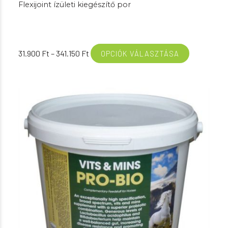
Flexijoint ízületi kiegészítő por
Ártartomány:
31.900
Ft
–
341.150
Ft
OPCIÓK VÁLASZTÁSA
31.900 Ft
-
341.150 Ft