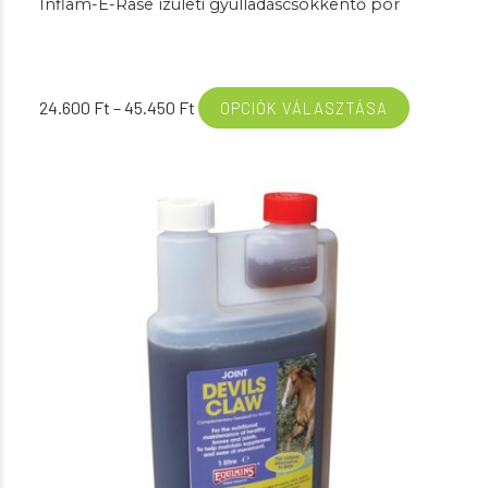
Inflam-E-Rase ízületi gyulladáscsökkentő por
Ártartomány:
24.600
Ft
–
45.450
Ft
OPCIÓK VÁLASZTÁSA
24.600 Ft
-
45.450 Ft