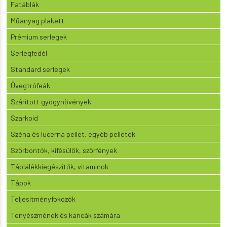
Fatáblák
Műanyag plakett
Prémium serlegek
Serlegfedél
Standard serlegek
Üvegtrófeák
Szárított gyógynövények
Szarkoid
Széna és lucerna pellet, egyéb pelletek
Szőrbontók, kifésülők, szőrfények
Táplálékkiegészítők, vitaminok
Tápok
Teljesítményfokozók
Tenyészmének és kancák számára