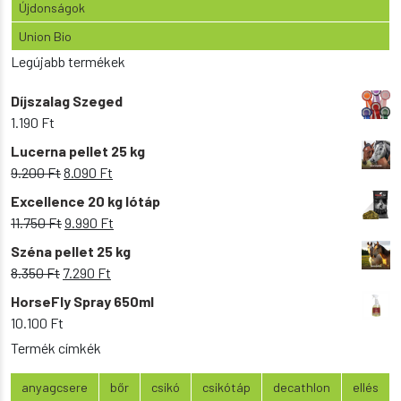
Újdonságok
Union Bio
Legújabb termékek
Díjszalag Szeged
1.190
Ft
Lucerna pellet 25 kg
Original
Current
9.200
Ft
8.090
Ft
price
price
Excellence 20 kg lótáp
was:
is:
Original
Current
11.750
Ft
9.990
Ft
9.200 Ft.
8.090 Ft.
price
price
Széna pellet 25 kg
was:
is:
Original
Current
8.350
Ft
7.290
Ft
11.750 Ft.
9.990 Ft.
price
price
HorseFly Spray 650ml
was:
is:
10.100
Ft
8.350 Ft.
7.290 Ft.
Termék címkék
anyagcsere
bőr
csikó
csikótáp
decathlon
ellés