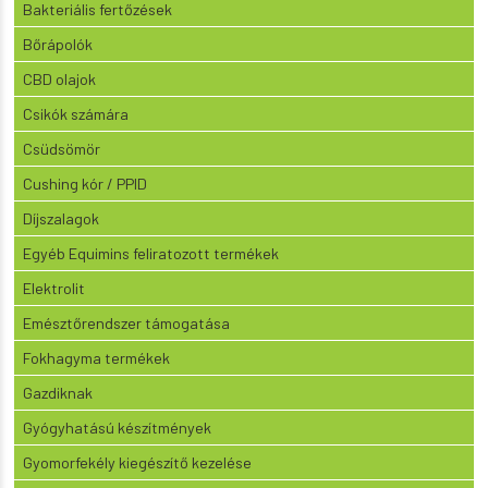
Bakteriális fertőzések
Bőrápolók
CBD olajok
Csikók számára
Csüdsömör
Cushing kór / PPID
Díjszalagok
Egyéb Equimins feliratozott termékek
Elektrolit
Emésztőrendszer támogatása
Fokhagyma termékek
Gazdiknak
Gyógyhatású készítmények
Gyomorfekély kiegészítő kezelése