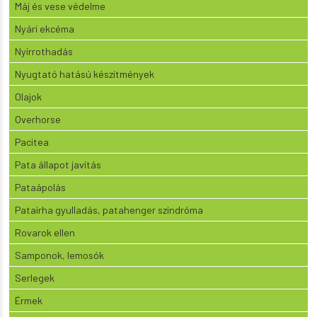
Máj és vese védelme
Nyári ekcéma
Nyírrothadás
Nyugtató hatású készítmények
Olajok
Overhorse
Pacitea
Pata állapot javítás
Pataápolás
Patairha gyulladás, patahenger szindróma
Rovarok ellen
Samponok, lemosók
Serlegek
Érmek