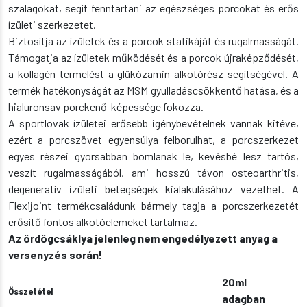
szalagokat, segít fenntartani az egészséges porcokat és erős
ízületi szerkezetet.
Biztosítja az ízületek és a porcok statikáját és rugalmasságát.
Támogatja az ízületek működését és a porcok újraképződését,
a kollagén termelést a glükózamin alkotórész segítségével. A
termék hatékonyságát az MSM gyulladáscsökkentő hatása, és a
hialuronsav porckenő-képessége fokozza.
A sportlovak ízületei erősebb igénybevételnek vannak kitéve,
ezért a porcszövet egyensúlya felborulhat, a porcszerkezet
egyes részei gyorsabban bomlanak le, kevésbé lesz tartós,
veszít rugalmasságából, ami hosszú távon osteoarthritis,
degeneratív izületi betegségek kialakulásához vezethet. A
Flexijoint termékcsaládunk bármely tagja a porcszerkezetét
erősítő fontos alkotóelemeket tartalmaz.
Az ördögcsáklya jelenleg nem engedélyezett anyag a
versenyzés során!
20ml
Összetétel
adagban