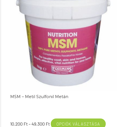
MSM – Metil Szulfonil Metán
Ártartomány:
10.200
Ft
–
49.300
Ft
OPCIÓK VÁLASZTÁSA