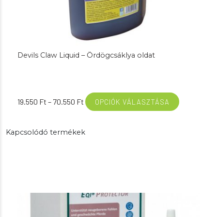
Devils Claw Liquid – Ördögcsáklya oldat
Ártartomány:
19.550
Ft
–
70.550
Ft
OPCIÓK VÁLASZTÁSA
19.550 Ft
-
Kapcsolódó termékek
70.550 Ft