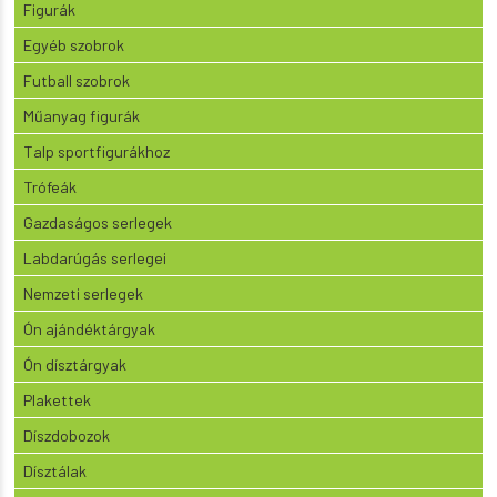
Figurák
Egyéb szobrok
Futball szobrok
Műanyag figurák
Talp sportfigurákhoz
Trófeák
Gazdaságos serlegek
Labdarúgás serlegei
Nemzeti serlegek
Ón ajándéktárgyak
Ón dísztárgyak
Plakettek
Díszdobozok
Dísztálak