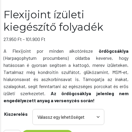
Flexijoint ízületi
kiegészítő folyadék
Ártartomány:
27.950
Ft
–
101.900
Ft
27.950 Ft
A Flexijoint por minden alkotórésze
ördögcsáklya
-
(Harpagophytum procumbens) oldatba keverve, hogy
101.900 Ft
hatásosan é gyorsan segítsen a kattogó, merev ízületeken.
Tartalmaz még kondroitin szulfátot, glükózamint, MSM-et,
hialuronsavat és aszkorbinsavat is. Támogatja az ínakat,
szalagokat, segít fenntartani az egészséges porcokat és erős
ízületi szerkezetet.
Az ördögcsáklya jelenleg nem
engedélyezett anyag a versenyzés során!
Kiszerelés