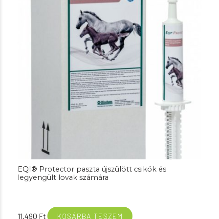
EQI® Protector paszta újszülött csikók és
legyengült lovak számára
11.490
Ft
KOSÁRBA TESZEM