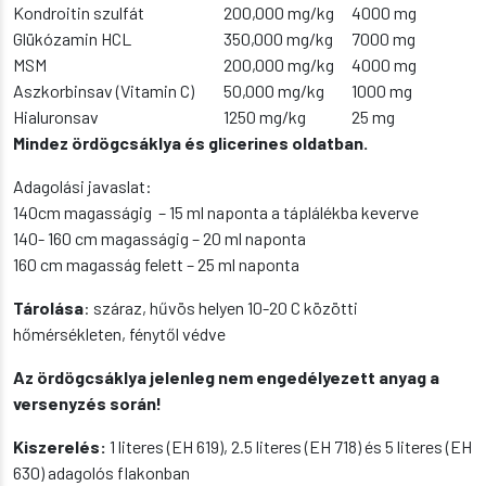
Kondroitin szulfát
200,000 mg/kg
4000 mg
Glükózamin HCL
350,000 mg/kg
7000 mg
MSM
200,000 mg/kg
4000 mg
Aszkorbinsav (Vitamin C)
50,000 mg/kg
1000 mg
Hialuronsav
1250 mg/kg
25 mg
Mindez ördögcsáklya és glicerines oldatban.
Adagolási javaslat:
140cm magasságig – 15 ml naponta a táplálékba keverve
140- 160 cm magasságig – 20 ml naponta
160 cm magasság felett – 25 ml naponta
Tárolása
: száraz, hűvös helyen 10-20 C közötti
hőmérsékleten, fénytől védve
Az ördögcsáklya jelenleg nem engedélyezett anyag a
versenyzés során!
Kiszerelés:
1 literes (EH 619), 2.5 literes (EH 718) és 5 literes (EH
630) adagolós flakonban