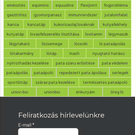
emésztés
equimins
equusline
flexijoint
fogprobléma
gasztritisz
gyomorpanasz
immunrendszer
jutalomfalat
kanca
kancatáp
kukoricaolaj lovaknak
kutyafekhely
kutyatáp
lovasfelszerelés tisztítása
lovitamin
légymaszk
légytakaró
lócsemege
lócsoki
ló pataápolás
lótakarmány
lótáp
mash
nyugtató hatású
nyírrothadás kezelése
pata szaru erősítése
pata védelem
pataápolás
pataápoló
repedezett pata ápolása
serlegek
sportlótáp
száraz pata kezelése
természetes pataápoló
union bio
unionbio
énkutyám
öreg ló
Feliratkozás hírlevelünkre
E-mail
*