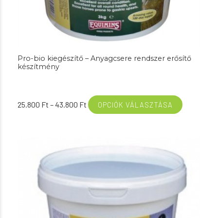
Pro-bio kiegészítő – Anyagcsere rendszer erősítő
készítmény
Ártartomány:
25.800
Ft
–
43.800
Ft
OPCIÓK VÁLASZTÁSA
25.800 Ft
-
43.800 Ft