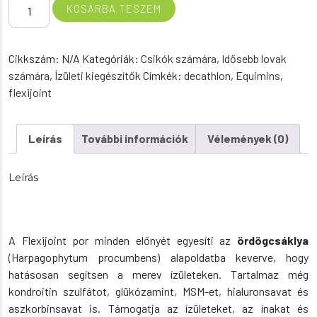
Flexijoint
KOSÁRBA TESZEM
ízületi
kiegészítő
folyadék
Cikkszám:
N/A
Kategóriák:
Csikók számára
,
Idősebb lovak
mennyiség
számára
,
Ízületi kiegészítők
Címkék:
decathlon
,
Equimins
,
flexijoint
Leírás
További információk
Vélemények (0)
Leírás
A Flexijoint por minden előnyét egyesíti az
ördögcsáklya
(Harpagophytum procumbens) alapoldatba keverve, hogy
hatásosan segítsen a merev ízületeken. Tartalmaz még
kondroitin szulfátot, glükózamint, MSM-et, hialuronsavat és
aszkorbinsavat is. Támogatja az ízületeket, az ínakat és