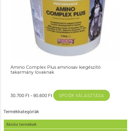
Amino Complex Plus aminosav kiegészítő
takarmány lovaknak
Ártartomány:
30.700
Ft
–
90.600
Ft
OPCIÓK VÁLASZTÁSA
30.700 Ft
-
Termékkategóriák
90.600 Ft
Akciós termékek