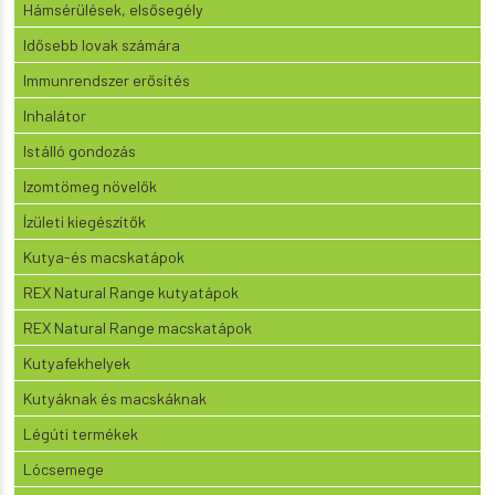
Hámsérülések, elsősegély
Idősebb lovak számára
Immunrendszer erősítés
Inhalátor
Istálló gondozás
Izomtömeg növelők
Ízületi kiegészítők
Kutya-és macskatápok
REX Natural Range kutyatápok
REX Natural Range macskatápok
Kutyafekhelyek
Kutyáknak és macskáknak
Légúti termékek
Lócsemege