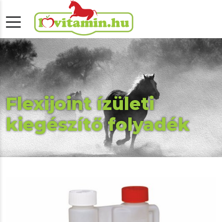
Flexijoint ízületi
kiegészítő folyadék