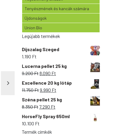
Tenyészmének és kancák számára
Újdonságok
Union Bio
Legújabb termékek
Díjszalag Szeged
1.190
Ft
Lucerna pellet 25 kg
Original
Current
9.200
Ft
8.090
Ft
price
price
Excellence 20 kg lótáp
was:
is:
Original
Current
11.750
Ft
9.990
Ft
9.200 Ft.
8.090 Ft.
price
price
Széna pellet 25 kg
was:
is:
Original
Current
8.350
Ft
7.290
Ft
11.750 Ft.
9.990 Ft.
price
price
HorseFly Spray 650ml
was:
is:
10.100
Ft
8.350 Ft.
7.290 Ft.
Termék címkék