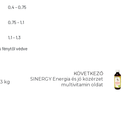
0,4 – 0,75
0,75 – 1,1
1,1 – 1,3
 fénytől védve
KÖVETKEZŐ
SINERGY Energia és jó közérzet
3 kg
multivitamin oldat