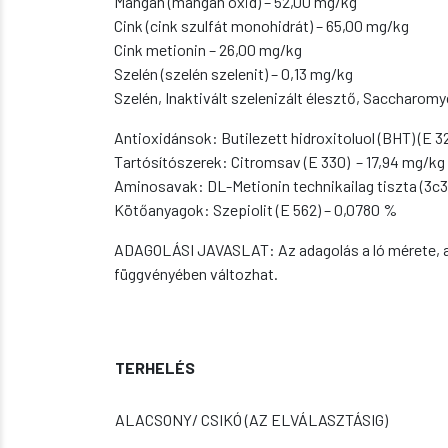
Mangán (mangán oxid) – 52,00 mg/kg
Cink (cink szulfát monohidrát) – 65,00 mg/kg
Cink metionin – 26,00 mg/kg
Szelén (szelén szelenit) – 0,13 mg/kg
Szelén, Inaktivált szelenizált élesztő, Saccharom
Antioxidánsok: Butilezett hidroxitoluol (BHT) (E 3
Tartósítószerek: Citromsav (E 330) – 17,94 mg/kg
Aminosavak: DL-Metionin technikailag tiszta (3c3
Kötőanyagok: Szepiolit (E 562) – 0,0780 %
ADAGOLÁSI JAVASLAT: Az adagolás a ló mérete, a 
függvényében változhat.
TERHELÉS
ALACSONY/ CSIKÓ (AZ ELVÁLASZTÁSIG)