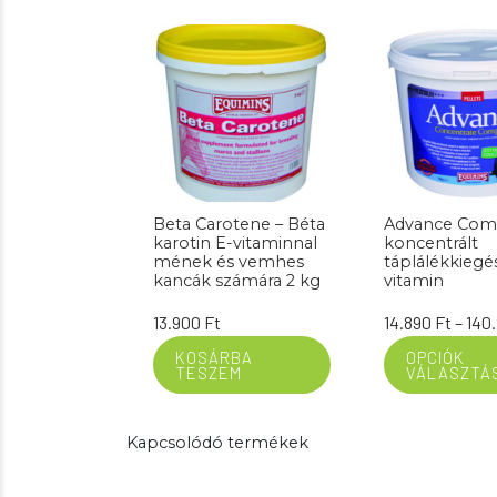
Beta Carotene – Béta
Advance Com
karotin E-vitaminnal
koncentrált
mének és vemhes
táplálékkiegé
kancák számára 2 kg
vitamin
13.900
Ft
14.890
Ft
–
140
KOSÁRBA
OPCIÓK
TESZEM
VÁLASZTÁ
Kapcsolódó termékek