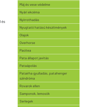
Máj és vese védelme
Nyári ekcéma
Nyírrothadás
l és
Nyugtató hatású készítmények
Olajok
Overhorse
Pacitea
Pata állapot javítás
Pataápolás
Patairha gyulladás, patahenger
szindróma
Rovarok ellen
Samponok, lemosók
Serlegek