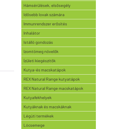
Hámsérülések, elsősegély
Idősebb lovak számára
Immunrendszer erősítés
Inhalátor
Istálló gondozás
Izomtömeg növelők
Ízületi kiegészítők
Kutya-és macskatápok
REX Natural Range kutyatápok
REX Natural Range macskatápok
Kutyafekhelyek
Kutyáknak és macskáknak
Légúti termékek
Lócsemege