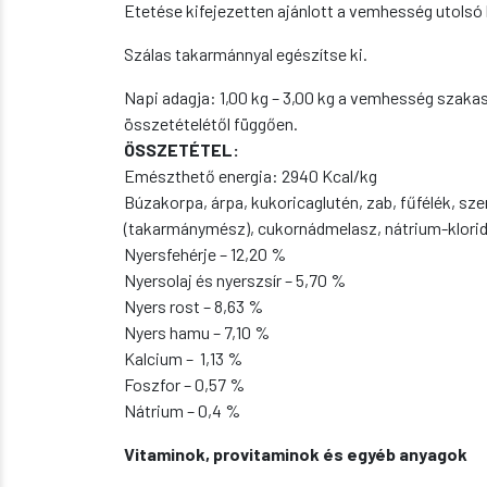
Etetése kifejezetten ajánlott a vemhesség utols
Szálas takarmánnyal egészítse ki.
Napi adagja: 1,00 kg – 3,00 kg a vemhesség szakasz
összetételétől függően.
ÖSSZETÉTEL:
Emészthető energia: 2940 Kcal/kg
Búzakorpa, árpa, kukoricaglutén, zab, fűfélék, 
(takarmánymész), cukornádmelasz, nátrium-klorid
Nyersfehérje – 12,20 %
Nyersolaj és nyerszsír – 5,70 %
Nyers rost – 8,63 %
Nyers hamu – 7,10 %
Kalcium – 1,13 %
Foszfor – 0,57 %
Nátrium – 0,4 %
Vitaminok, provitaminok és egyéb anyagok