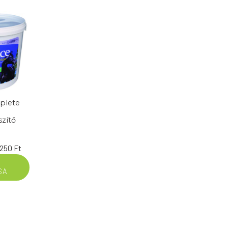
plete
szítő
Ártartomány:
.250
Ft
14.890 Ft
SA
-
140.250 Ft