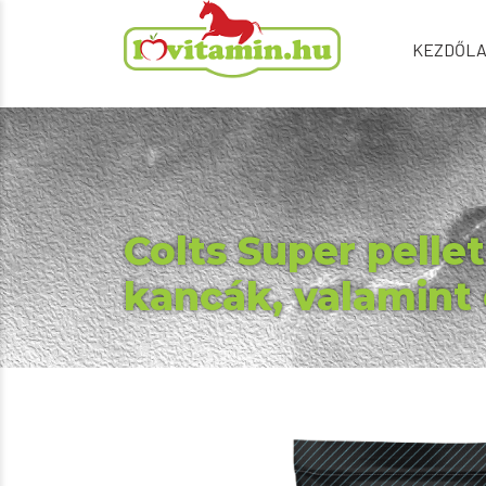
KEZDŐL
Colts Super pell
kancák, valamint 