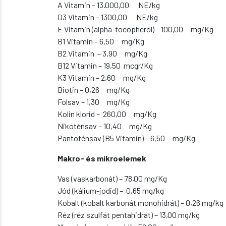
A Vitamin – 13.000,00 NE/kg
D3 Vitamin – 1300,00 NE/kg
E Vitamin (alpha-tocopherol) – 100,00 mg/Kg
B1 Vitamin – 6,50 mg/Kg
B2 Vitamin – 3,90 mg/Kg
B12 Vitamin – 19,50 mcgr/Kg
K3 Vitamin – 2,60 mg/Kg
Biotin – 0,26 mg/Kg
Folsav – 1,30 mg/Kg
Kolin klorid – 260,00 mg/Kg
Nikoténsav – 10,40 mg/Kg
Pantoténsav (B5 Vitamin) – 6,50 mg/Kg
Makro- és mikroelemek
Vas (vaskarbonát) – 78,00 mg/Kg
Jód (kálium-jodid) – 0,65 mg/kg
Kobalt (kobalt karbonát monohidrát) – 0,26 mg/kg
Réz (réz szulfát pentahidrát) – 13,00 mg/kg