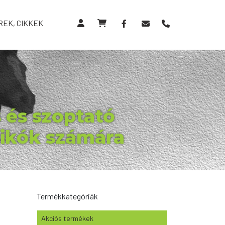
REK, CIKKEK
 és szoptató
sikók számára
Termékkategóriák
Akciós termékek