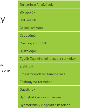
Bakteriális fertőzések
ó
Bőrápolók
gy
CBD olajok
Csikók számára
Csüdsömör
Cushing kór / PPID
Díjszalagok
Egyéb Equimins feliratozott termékek
sav
Elektrolit
ő izom-
Emésztőrendszer támogatása
Fokhagyma termékek
Gazdiknak
Gyógyhatású készítmények
Gyomorfekély kiegészítő kezelése