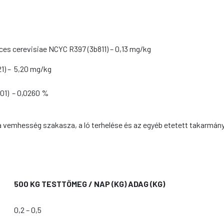
yces cerevisiae NCYC R397 (3b811) – 0,13 mg/kg
21) – 5,20 mg/kg
01) – 0,0260 %
vemhesség szakasza, a ló terhelése és az egyéb etetett takarmán
500 KG TESTTÖMEG / NAP (KG) ADAG (KG)
0,2 – 0,5