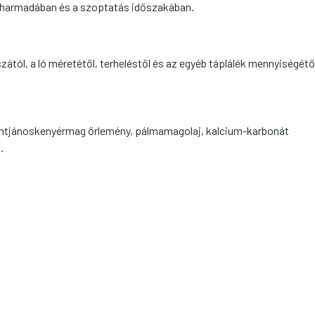
ó harmadában és a szoptatás időszakában.
ától, a ló méretétől, terheléstől és az egyéb táplálék mennyiségétő
szentjánoskenyérmag őrlemény, pálmamagolaj, kalcium-karbonát
.