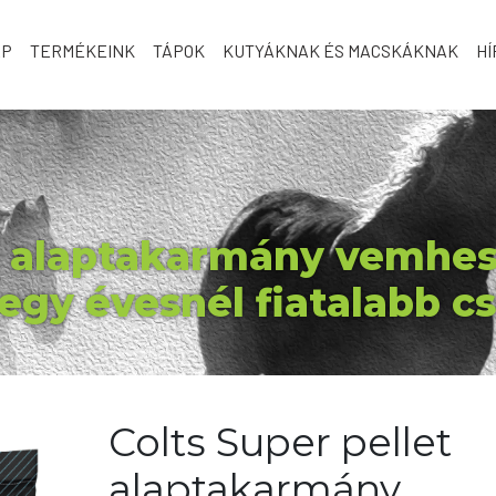
AP
TERMÉKEINK
TÁPOK
KUTYÁKNAK ÉS MACSKÁKNAK
HÍ
et alaptakarmány vemhes
egy évesnél fiatalabb c
Colts Super pellet
alaptakarmány