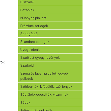
Dísztálak
Fatáblák
Műanyag plakett
Prémium serlegek
Serlegfedél
Standard serlegek
Üvegtrófeák
Szárított gyógynövények
yok
Szarkoid
Széna és lucerna pellet, egyéb
pelletek
Szőrbontók, kifésülők, szőrfények
Táplálékkiegészítők, vitaminok
Tápok
Teljesítményfokozók