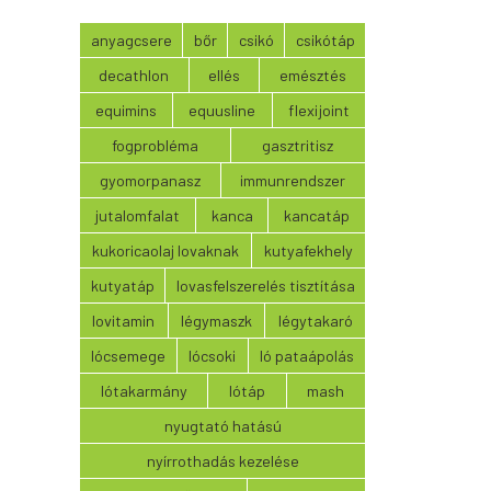
anyagcsere
bőr
csikó
csikótáp
decathlon
ellés
emésztés
equimins
equusline
flexijoint
fogprobléma
gasztritisz
gyomorpanasz
immunrendszer
jutalomfalat
kanca
kancatáp
kukoricaolaj lovaknak
kutyafekhely
kutyatáp
lovasfelszerelés tisztítása
lovitamin
légymaszk
légytakaró
lócsemege
lócsoki
ló pataápolás
lótakarmány
lótáp
mash
nyugtató hatású
nyírrothadás kezelése