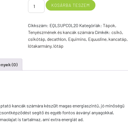
Colts
KOSÁRBA TESZEM
Super
pellet
alaptakarmány
Cikkszám:
EQLSUPCOL20
Kategóriák:
Tápok
,
vemhes
Tenyészmének és kancák számára
Címkék:
csikó
,
és
csikótáp
,
decathlon
,
Equimins
,
Equusline
,
kancatáp
,
szoptató
lótakarmány
,
lótáp
kancák,
valamint
nyek (0)
egy
évesnél
fiatalabb
csikók
számára
mennyiség
optató kancák számára készült magas energiaszintű, jó minőségű
 csontképződést segítő és egyéb fontos ásványi anyagokkal,
olajat is tartalmaz, ami extra energiát ad.