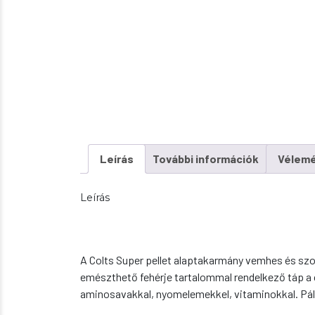
Leírás
További információk
Vélemé
Leírás
A Colts Super pellet alaptakarmány vemhes és sz
emészthető fehérje tartalommal rendelkező táp a
aminosavakkal, nyomelemekkel, vitaminokkal. Pálma