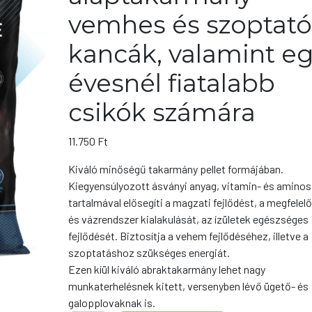
vemhes és szoptat
kancák, valamint e
évesnél fiatalabb
csikók számára
11.750
Ft
Kiváló minőségű takarmány pellet formájában.
Kiegyensúlyozott ásványi anyag, vitamin- és amino
tartalmával elősegíti a magzati fejlődést, a megfelel
és vázrendszer kialakulását, az ízületek egészséges
fejlődését. Biztosítja a vehem fejlődéséhez, illetve a
szoptatáshoz szükséges energiát.
Ezen kíül kiváló abraktakarmány lehet nagy
munkaterhelésnek kitett, versenyben lévő ügető- és
galopplovaknak is.