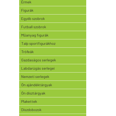
Érmek
Figurák
Egyéb szobrok
Futball szobrok
Műanyag figurák
Talp sportfigurákhoz
Trófeák
Gazdaságos serlegek
Labdarúgás serlegei
Nemzeti serlegek
Ón ajándéktárgyak
Ón dísztárgyak
Plakettek
Díszdobozok