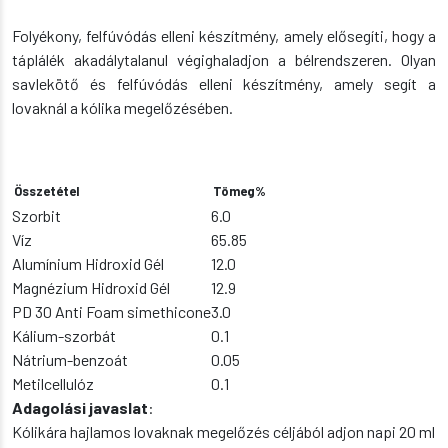
Folyékony, felfúvódás elleni készítmény, amely elősegíti, hogy a
táplálék akadálytalanul végighaladjon a bélrendszeren. Olyan
savlekötő és felfúvódás elleni készítmény, amely segít a
lovaknál a kólika megelőzésében.
Összetétel
Tömeg%
Szorbit
6.0
Víz
65.85
Alumínium Hidroxid Gél
12.0
Magnézium Hidroxid Gél
12.9
PD 30 Anti Foam simethicone
3.0
Kálium-szorbát
0.1
Nátrium-benzoát
0.05
Metilcellulóz
0.1
Adagolási javaslat
:
Kólikára hajlamos lovaknak megelőzés céljából adjon napi 20 ml