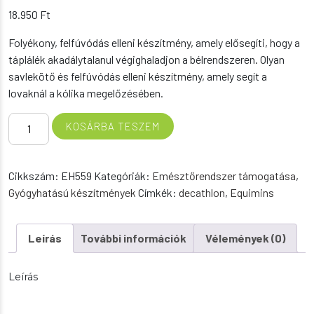
18.950
Ft
Folyékony, felfúvódás elleni készítmény, amely elősegíti, hogy a
táplálék akadálytalanul végighaladjon a bélrendszeren. Olyan
savlekötő és felfúvódás elleni készítmény, amely segít a
lovaknál a kólika megelőzésében.
Colease
KOSÁRBA TESZEM
-
Kólika
megelőzés
Cikkszám:
EH559
Kategóriák:
Emésztőrendszer támogatása
,
1
Gyógyhatású készítmények
Címkék:
decathlon
,
Equimins
liter
mennyiség
Leírás
További információk
Vélemények (0)
Leírás