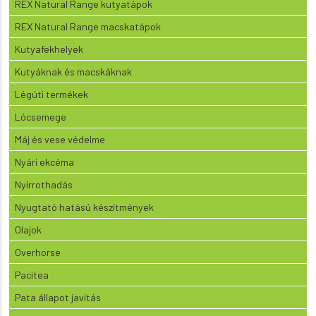
REX Natural Range kutyatápok
REX Natural Range macskatápok
Kutyafekhelyek
Kutyáknak és macskáknak
Légúti termékek
Lócsemege
Máj és vese védelme
Nyári ekcéma
Nyírrothadás
Nyugtató hatású készítmények
Olajok
Overhorse
Pacitea
Pata állapot javítás