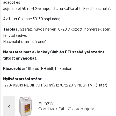
adagot és
adjon napi 40 ml-t 2-5 napon át, ha kólika után kezdi használni.
Az 1 liter Colease 30-50 napi adag.
Tárolás
: Száraz, hűvös helyen 10–20 C közötti hőmérsékleten,
fénytől védve.
Használat után lezárandó.
Nem tartalmaz a Jockey Club és FEI szabályai szerint
tiltott anyagokat.
Kiszerelés
: 1 literes (EH 559) flakonban
Nyilvántartási szám:
1270/1/2019 NÉBIH ÁTI (60 ml)/1270/2/2019 NÉBIH ÁTI (1 liter)
ELŐZŐ
Cod Liver Oil - Csukamájolaj