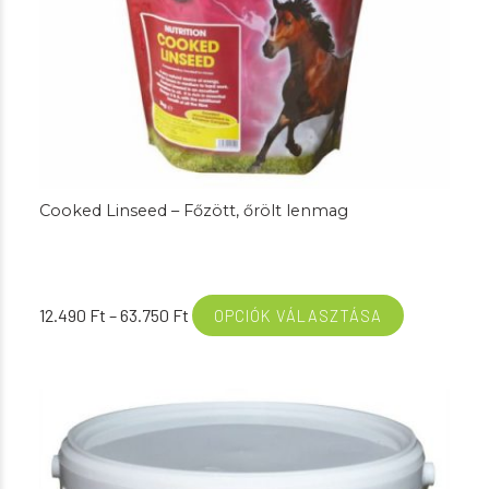
Cooked Linseed – Főzött, őrölt lenmag
Ártartomány:
12.490
Ft
–
63.750
Ft
OPCIÓK VÁLASZTÁSA
12.490 Ft
-
63.750 Ft