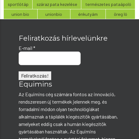
sportlótáp
száraz pata kezelése
természetes pataápoló
union bio
unionbio
énkutyám
öreg ló
Feliratkozás hírlevelünkre
E-mail
*
Equimins
Az Equimins cég számára fontos az innováció,
rendszeresen új termékek jelennek meg, és
forradalmi módon olyan technológiákat
alkalmaznak a táplálék kiegészítők gyártásában,
amelyeket eddig csak a humán kiegészítők
gyártásában használtak. Az Equimins
termékeknél fontos a gyártási folyamat, hiszen