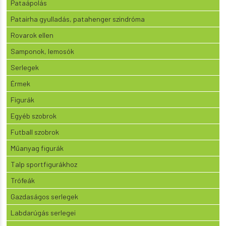
Pataápolás
Patairha gyulladás, patahenger szindróma
Rovarok ellen
Samponok, lemosók
Serlegek
Érmek
Figurák
Egyéb szobrok
Futball szobrok
Műanyag figurák
Talp sportfigurákhoz
Trófeák
Gazdaságos serlegek
Labdarúgás serlegei