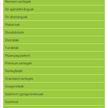
Nemzeti serlegek
Ón ajándéktárgyak
Ón dísztárgyak
Plakettek
Díszdobozok
Dísztálak
Fatáblák
Műanyag plakett
Prémium serlegek
Serlegfedél
Standard serlegek
Üvegtrófeák
Szárított gyógynövények
Szarkoid