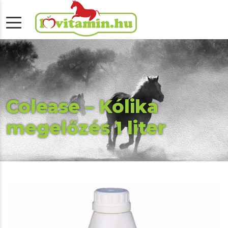
Colease – Kólika
megelőzés 1 liter