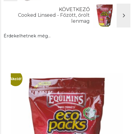
KÖVETKEZŐ
Cooked Linseed - Főzött, őrölt
lenmag
Érdekelhetnek még…
Akció!