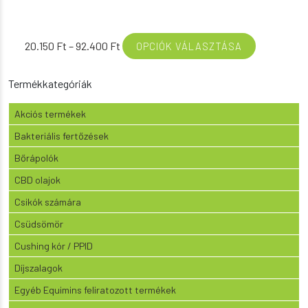
Ártartomány:
20.150
Ft
–
92.400
Ft
OPCIÓK VÁLASZTÁSA
20.150 Ft
-
Termékkategóriák
92.400 Ft
Akciós termékek
Bakteriális fertőzések
Bőrápolók
CBD olajok
Csikók számára
Csüdsömör
Cushing kór / PPID
Díjszalagok
Egyéb Equimins feliratozott termékek