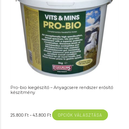
Pro-bio kiegészítő – Anyagcsere rendszer erősítő
készítmény
Ártartomány:
25.800
Ft
–
43.800
Ft
OPCIÓK VÁLASZTÁSA
25.800 Ft
-