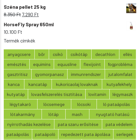
9.200 Ft.
8.090 Ft.
price
price
Széna pellet 25 kg
was:
is:
Original
Current
8.350
Ft
7.290
Ft
11.750 Ft.
9.990 Ft.
price
price
HorseFly Spray 650ml
was:
is:
10.100
Ft
8.350 Ft.
7.290 Ft.
Termék címkék
anyagcsere
bőr
csikó
csikótáp
decathlon
ellés
emésztés
equimins
equusline
flexijoint
fogprobléma
gasztritisz
gyomorpanasz
immunrendszer
jutalomfalat
kanca
kancatáp
kukoricaolaj lovaknak
kutyafekhely
kutyatáp
lovasfelszerelés tisztítása
lovitamin
légymaszk
légytakaró
lócsemege
lócsoki
ló pataápolás
lótakarmány
lótáp
mash
nyugtató hatású
nyírrothadás kezelése
pata szaru erősítése
pata védelem
pataápolás
pataápoló
repedezett pata ápolása
serlegek