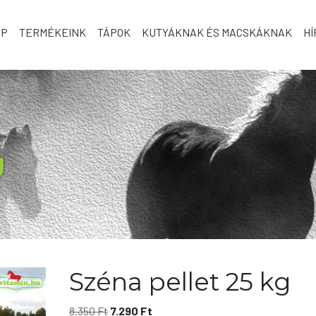
AP
TERMÉKEINK
TÁPOK
KUTYÁKNAK ÉS MACSKÁKNAK
HÍ
g
Széna pellet 25 kg
Original
Current
8.350
Ft
7.290
Ft