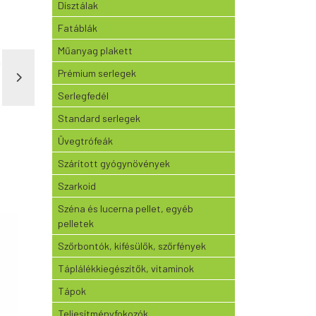
Dísztálak
Fatáblák
Műanyag plakett
Prémium serlegek
Serlegfedél
Standard serlegek
Üvegtrófeák
Szárított gyógynövények
Szarkoid
Széna és lucerna pellet, egyéb
pelletek
Szőrbontók, kifésülők, szőrfények
Táplálékkiegészítők, vitaminok
Tápok
Teljesítményfokozók