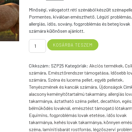
price
price
Minőségi, válogatott réti szénából készült szénapelle
was:
is:
Pormentes, kiválóan emészthető. Légúti problémás
8.350 Ft.
7.290 Ft.
allergiás, idős, sovány, fogproblémás és beteg lovak
számára különösen ajánlott.
Széna
KOSÁRBA TESZEM
pellet
25
kg
Cikkszám:
SZP25
Kategóriák:
Akciós termékek
,
Csi
mennyiség
számára
,
Emésztőrendszer támogatása
,
Idősebb lo
számára
,
Széna és lucerna pellet, egyéb pelletek
,
Tenyészmének és kancák számára
,
Újdonságok
Cím
alacsony keményítőtartalmú takarmány
,
allergiás lo
takarmánya
,
áztatható széna pellet
,
decathlon
,
egés
bélműködés lovaknál
,
emésztést támogató lótakar
Equimins
,
fogproblémás lovak etetése
,
idős lovak
takarmánya
,
kehés lovak takarmánya
,
könnyen emés
széna
,
laminitisbarát rostforrás
,
légzőszervi problé