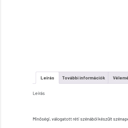
Leírás
További információk
Vélemé
Leírás
Minőségi, válogatott réti szénából készült szénapel