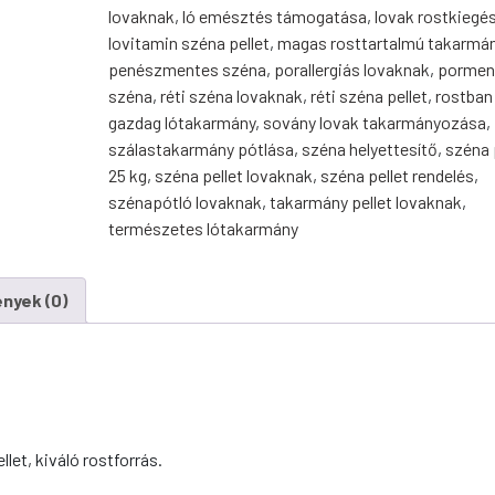
lovaknak
,
ló emésztés támogatása
,
lovak rostkiegés
lovitamin széna pellet
,
magas rosttartalmú takarmá
penészmentes széna
,
porallergiás lovaknak
,
pormen
széna
,
réti széna lovaknak
,
réti széna pellet
,
rostban
gazdag lótakarmány
,
sovány lovak takarmányozása
,
szálastakarmány pótlása
,
széna helyettesítő
,
széna 
25 kg
,
széna pellet lovaknak
,
széna pellet rendelés
,
szénapótló lovaknak
,
takarmány pellet lovaknak
,
természetes lótakarmány
nyek (0)
let, kiváló rostforrás.