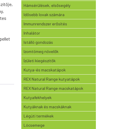
zítője
,
Hámsérülések, elsősegély
ny
,
Idősebb lovak számára
tes
Immunrendszer erősítés
Inhalátor
pellet
Istálló gondozás
Izomtömeg növelők
Ízületi kiegészítők
Kutya-és macskatápok
REX Natural Range kutyatápok
REX Natural Range macskatápok
Kutyafekhelyek
Kutyáknak és macskáknak
Légúti termékek
Lócsemege