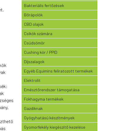
Bakteriális fertőzések
t.
Bőrápolók
,
CBD olajok
Csikók számára
Csüdsömör
Cushing kór / PPID
Díjszalagok
kók
Egyéb Equimins feliratozott termékek
vak
Elektrolit
kék:
Emésztőrendszer támogatása
vak
Fokhagyma termékek
zséges
mány
,
Gazdiknak
Gyógyhatású készítmények
zthető
Gyomorfekély kiegészítő kezelése
más