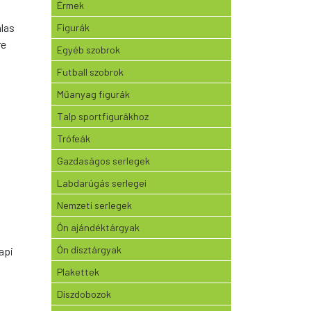
Érmek
álas
Figurák
re
Egyéb szobrok
Futball szobrok
Műanyag figurák
Talp sportfigurákhoz
Trófeák
Gazdaságos serlegek
Labdarúgás serlegei
Nemzeti serlegek
Ón ajándéktárgyak
Ón dísztárgyak
api
Plakettek
Díszdobozok