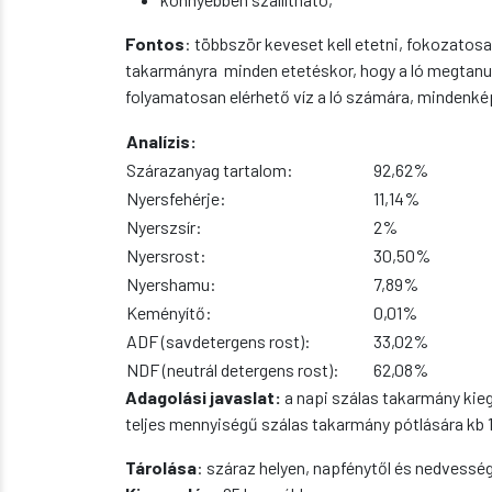
Fontos
: többször keveset kell etetni, fokozatosa
takarmányra minden etetéskor, hogy a ló megtanulj
folyamatosan elérhető víz a ló számára, mindenkép
Analízis:
Szárazanyag tartalom:
92,62%
Nyersfehérje:
11,14%
Nyerszsír:
2%
Nyersrost:
30,50%
Nyershamu:
7,89%
Keményítő:
0,01%
ADF (savdetergens rost):
33,02%
NDF (neutrál detergens rost):
62,08%
Adagolási javaslat:
a napi szálas takarmány kiegé
teljes mennyiségű szálas takarmány pótlására kb 1
Tárolása
: száraz helyen, napfénytől és nedvesség