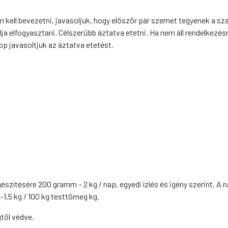
n kell bevezetni, javasoljuk, hogy először pár szemet tegyenek a sz
a elfogyasztani. Célszerűbb áztatva etetni. Ha nem áll rendelkezés
p javasoltjuk az áztatva etetést.
szítésére 200 gramm – 2 kg / nap, egyedi ízlés és igény szerint. A n
-1,5 kg / 100 kg testtömeg kg.
től védve.