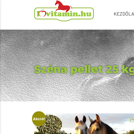
KEZDŐL
Széna pellet 25 k
Akció!