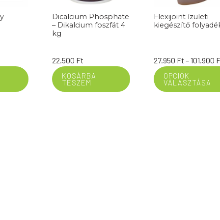
y
Dicalcium Phosphate
Flexijoint ízületi
– Dikalcium foszfát 4
kiegészítő folyadé
kg
22.500
Ft
27.950
Ft
–
101.900
F
KOSÁRBA
OPCIÓK
TESZEM
VÁLASZTÁSA