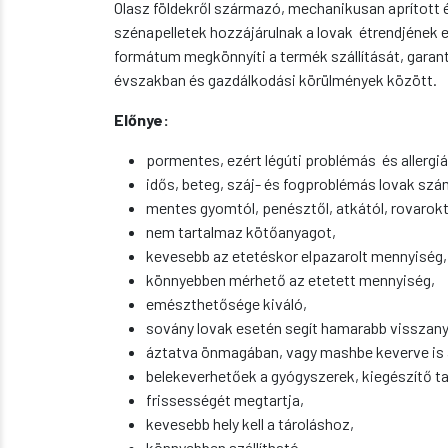
Olasz földekről származó, mechanikusan aprított 
szénapelletek hozzájárulnak a lovak étrendjének e
formátum megkönnyíti a termék szállítását, garan
évszakban és gazdálkodási körülmények között.
Előnye:
pormentes, ezért légúti problémás és allergiá
idős, beteg, száj- és fogproblémás lovak szá
mentes gyomtól, penésztől, atkától, rovaroktól
nem tartalmaz kötőanyagot,
kevesebb az etetéskor elpazarolt mennyiség,
könnyebben mérhető az etetett mennyiség,
emészthetősége kiváló,
sovány lovak esetén segít hamarabb visszany
áztatva önmagában, vagy mashbe keverve is 
belekeverhetőek a gyógyszerek, kiegészítő 
frissességét megtartja,
kevesebb hely kell a tároláshoz,
könnyebben szállítható,