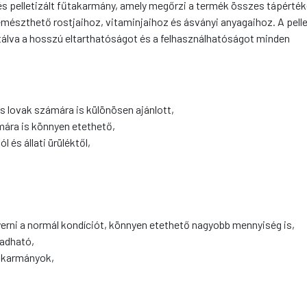
és pelletizált fűtakarmány, amely megőrzi a termék összes tápérték
mészthető rostjaihoz, vitaminjaihoz és ásványi anyagaihoz. A pell
tálva a hosszú eltarthatóságot és a felhasználhatóságot minden
s lovak számára is különösen ajánlott,
mára is könnyen etethető,
 és állati ürüléktől,
erni a normál kondíciót, könnyen etethető nagyobb mennyiség is,
adható,
takarmányok,