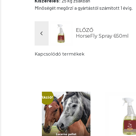
Kiszerelés
: 25 kg zsákban
Minőségét megőrzi a gyártástól számított 1 évig.
ELŐZŐ
HorseFly Spray 650ml
Kapcsolódó termékek
Akció!