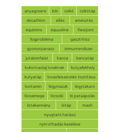
anyagcsere
bőr
csikó
csikótáp
decathlon
ellés
emésztés
equimins
equusline
flexijoint
fogprobléma
gasztritisz
gyomorpanasz
immunrendszer
jutalomfalat
kanca
kancatáp
kukoricaolaj lovaknak
kutyafekhely
kutyatáp
lovasfelszerelés tisztítása
lovitamin
légymaszk
légytakaró
lócsemege
lócsoki
ló pataápolás
lótakarmány
lótáp
mash
nyugtató hatású
nyírrothadás kezelése