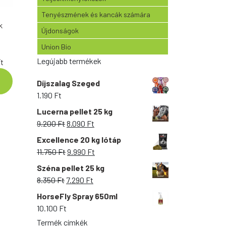
Tenyészmének és kancák számára
k
Újdonságok
Union Bio
Legújabb termékek
Ártartomány:
t
27.950 Ft
Díjszalag Szeged
-
1.190
Ft
101.900 Ft
Lucerna pellet 25 kg
Original
Current
9.200
Ft
8.090
Ft
price
price
Excellence 20 kg lótáp
was:
is:
Original
Current
11.750
Ft
9.990
Ft
9.200 Ft.
8.090 Ft.
price
price
Széna pellet 25 kg
was:
is:
Original
Current
8.350
Ft
7.290
Ft
11.750 Ft.
9.990 Ft.
price
price
HorseFly Spray 650ml
was:
is:
10.100
Ft
8.350 Ft.
7.290 Ft.
Termék címkék