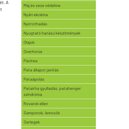
ét. A
Máj és vese védelme
et
Nyári ekcéma
Nyírrothadás
Nyugtató hatású készítmények
Olajok
Overhorse
Pacitea
Pata állapot javítás
Pataápolás
Patairha gyulladás, patahenger
szindróma
Rovarok ellen
Samponok, lemosók
Serlegek