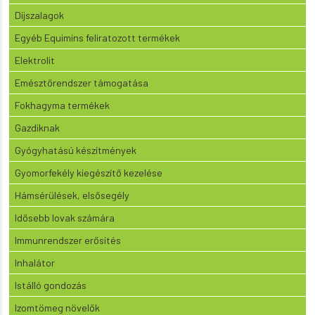
Díjszalagok
Egyéb Equimins feliratozott termékek
Elektrolit
Emésztőrendszer támogatása
Fokhagyma termékek
Gazdiknak
Gyógyhatású készítmények
Gyomorfekély kiegészítő kezelése
Hámsérülések, elsősegély
Idősebb lovak számára
Immunrendszer erősítés
Inhalátor
Istálló gondozás
Izomtömeg növelők