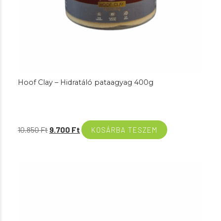
Hoof Clay – Hidratáló pataagyag 400g
Original
Current
10.850
Ft
9.700
Ft
KOSÁRBA TESZEM
price
price
was:
is:
10.850 Ft.
9.700 Ft.