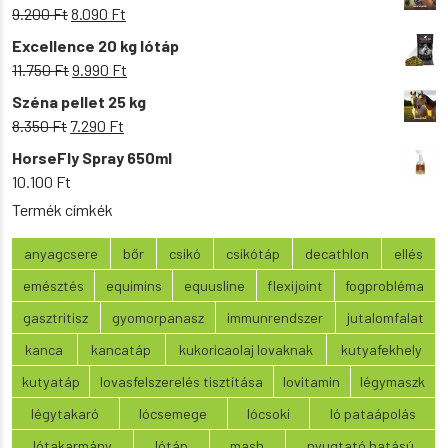
Original
Current
9.200
Ft
8.090
Ft
price
price
Excellence 20 kg lótáp
was:
is:
Original
Current
11.750
Ft
9.990
Ft
9.200 Ft.
8.090 Ft.
price
price
Széna pellet 25 kg
was:
is:
Original
Current
8.350
Ft
7.290
Ft
11.750 Ft.
9.990 Ft.
price
price
HorseFly Spray 650ml
was:
is:
10.100
Ft
8.350 Ft.
7.290 Ft.
Termék címkék
anyagcsere
bőr
csikó
csikótáp
decathlon
ellés
emésztés
equimins
equusline
flexijoint
fogprobléma
gasztritisz
gyomorpanasz
immunrendszer
jutalomfalat
kanca
kancatáp
kukoricaolaj lovaknak
kutyafekhely
kutyatáp
lovasfelszerelés tisztítása
lovitamin
légymaszk
légytakaró
lócsemege
lócsoki
ló pataápolás
lótakarmány
lótáp
mash
nyugtató hatású