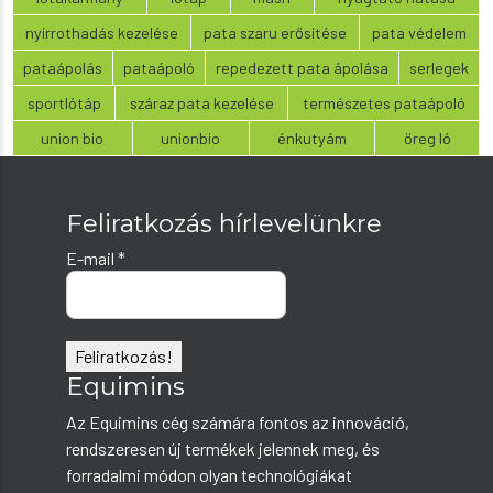
nyírrothadás kezelése
pata szaru erősítése
pata védelem
pataápolás
pataápoló
repedezett pata ápolása
serlegek
sportlótáp
száraz pata kezelése
természetes pataápoló
union bio
unionbio
énkutyám
öreg ló
Feliratkozás hírlevelünkre
E-mail
*
Equimins
Az Equimins cég számára fontos az innováció,
rendszeresen új termékek jelennek meg, és
forradalmi módon olyan technológiákat