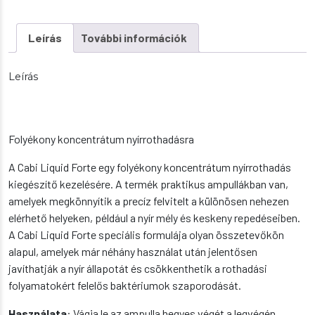
Leírás
További információk
Leírás
Folyékony koncentrátum nyírrothadásra
A Cabi Liquid Forte egy folyékony koncentrátum nyírrothadás
kiegészítő kezelésére. A termék praktikus ampullákban van,
amelyek megkönnyítik a precíz felvitelt a különösen nehezen
elérhető helyeken, például a nyír mély és keskeny repedéseiben.
A Cabi Liquid Forte speciális formulája olyan összetevőkön
alapul, amelyek már néhány használat után jelentősen
javíthatják a nyír állapotát és csökkenthetik a rothadási
folyamatokért felelős baktériumok szaporodását.
Használata
: Vágja le az ampulla hegyes végét a legvégén.