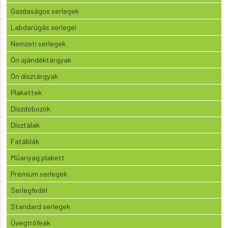
Gazdaságos serlegek
Labdarúgás serlegei
Nemzeti serlegek
Ón ajándéktárgyak
Ón dísztárgyak
Plakettek
Díszdobozok
Dísztálak
Fatáblák
Műanyag plakett
Prémium serlegek
Serlegfedél
Standard serlegek
Üvegtrófeák