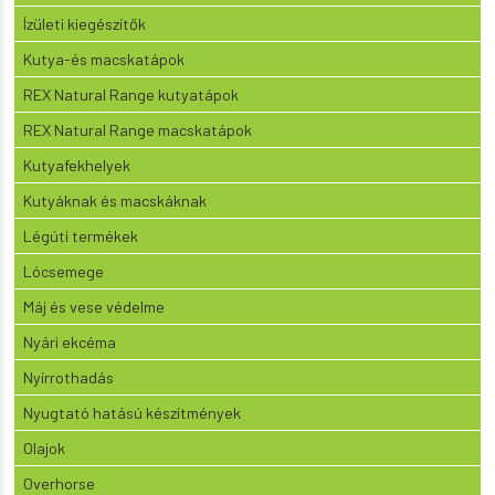
Ízületi kiegészítők
Kutya-és macskatápok
REX Natural Range kutyatápok
REX Natural Range macskatápok
Kutyafekhelyek
Kutyáknak és macskáknak
Légúti termékek
Lócsemege
Máj és vese védelme
Nyári ekcéma
Nyírrothadás
Nyugtató hatású készítmények
Olajok
Overhorse