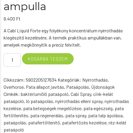
ampulla
9.400
Ft
A Cabi Liquid Forte egy folyékony koncentrátum nyírrothadás
kiegészítő kezelésére. A termék praktikus ampullákban van,
amelyek megkönnyítik a precíz felvitelt.
Cabi
KOSÁRBA TESZEM
Liquid
Forte
4x4ml
Cikkszám:
5902205127634
Kategóriák:
Nyírrothadás
,
nyír
Overhorse
,
Pata állapot javítás
,
Pataápolás
,
Újdonságok
ápoló
Címkék:
baktériumölő pataápoló
,
Cabi Spray
,
cink-kelát
ampulla
pataápoló
,
ló pataápolás
,
nyírrothadás elleni spray
,
nyírrothadás
mennyiség
kezelése
,
pata betegségek megelőzése
,
pata egészség
,
pata
fertőtlenítés
,
pata regenerálás
,
pata spray
,
pata talp ápolása
,
pataápolás
,
patafertőtlenítő
,
patafertőzés kezelése
,
réz-kelát
pataápoló