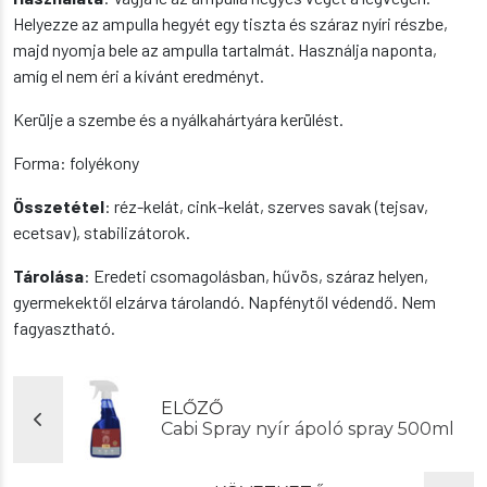
Helyezze az ampulla hegyét egy tiszta és száraz nyíri részbe,
majd nyomja bele az ampulla tartalmát. Használja naponta,
amíg el nem éri a kívánt eredményt.
Kerülje a szembe és a nyálkahártyára kerülést.
Forma: folyékony
Összetétel
: réz-kelát, cink-kelát, szerves savak (tejsav,
ecetsav), stabilizátorok.
Tárolása
: Eredeti csomagolásban, hűvös, száraz helyen,
gyermekektől elzárva tárolandó. Napfénytől védendő. Nem
fagyasztható.
ELŐZŐ
Cabi Spray nyír ápoló spray 500ml