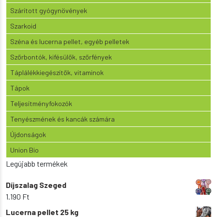
Szárított gyógynövények
Szarkoid
Széna és lucerna pellet, egyéb pelletek
Szőrbontók, kifésülők, szőrfények
Táplálékkiegészítők, vitaminok
Tápok
Teljesítményfokozók
Tenyészmének és kancák számára
Újdonságok
Union Bio
Legújabb termékek
Díjszalag Szeged
1.190
Ft
Lucerna pellet 25 kg