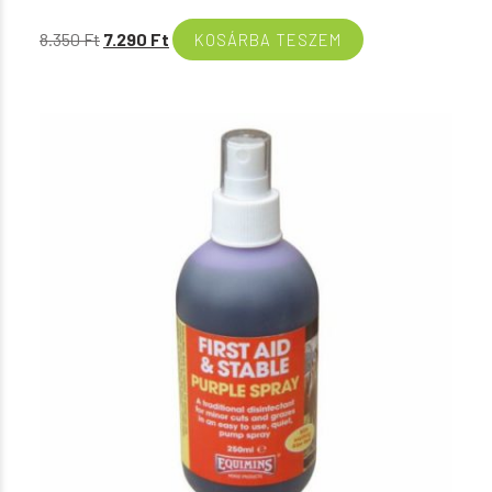
Original
Current
8.350
Ft
7.290
Ft
KOSÁRBA TESZEM
price
price
was:
is:
8.350 Ft.
7.290 Ft.