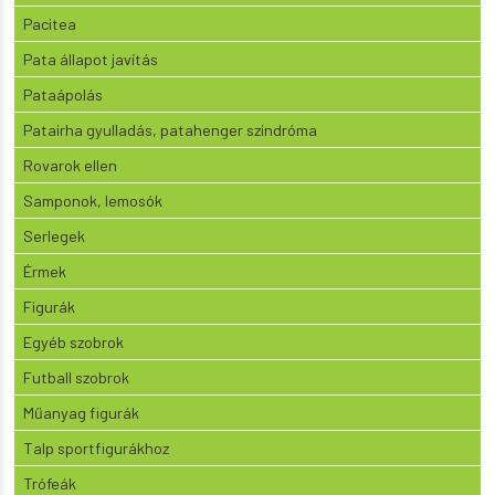
Pacitea
Pata állapot javítás
Pataápolás
Patairha gyulladás, patahenger szindróma
Rovarok ellen
Samponok, lemosók
Serlegek
Érmek
Figurák
Egyéb szobrok
Futball szobrok
Műanyag figurák
Talp sportfigurákhoz
Trófeák