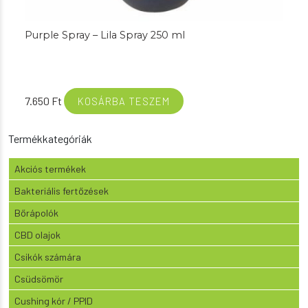
Purple Spray – Lila Spray 250 ml
7.650
Ft
KOSÁRBA TESZEM
Termékkategóriák
Akciós termékek
Bakteriális fertőzések
Bőrápolók
CBD olajok
Csikók számára
Csüdsömör
Cushing kór / PPID