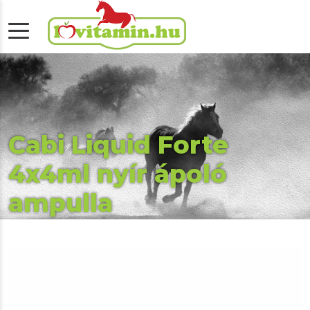
Cabi Liquid Forte
4x4ml nyír ápoló
ampulla