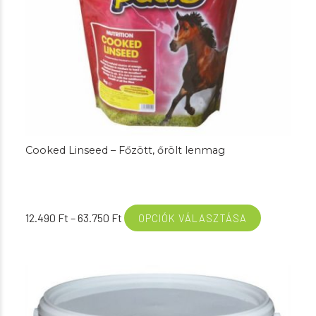
Cooked Linseed – Főzött, őrölt lenmag
Ártartomány:
12.490
Ft
–
63.750
Ft
OPCIÓK VÁLASZTÁSA
12.490 Ft
-
63.750 Ft