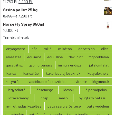
Original
Current
11.750
Ft
9.990
Ft
9.200 Ft.
8.090 Ft.
price
price
Széna pellet 25 kg
was:
is:
Original
Current
8.350
Ft
7.290
Ft
11.750 Ft.
9.990 Ft.
price
price
HorseFly Spray 650ml
was:
is:
10.100
Ft
8.350 Ft.
7.290 Ft.
Termék címkék
anyagcsere
bőr
csikó
csikótáp
decathlon
ellés
emésztés
equimins
equusline
flexijoint
fogprobléma
gasztritisz
gyomorpanasz
immunrendszer
jutalomfalat
kanca
kancatáp
kukoricaolaj lovaknak
kutyafekhely
kutyatáp
lovasfelszerelés tisztítása
lovitamin
légymaszk
légytakaró
lócsemege
lócsoki
ló pataápolás
lótakarmány
lótáp
mash
nyugtató hatású
nyírrothadás kezelése
pata szaru erősítése
pata védelem
pataápolás
pataápoló
repedezett pata ápolása
serlegek