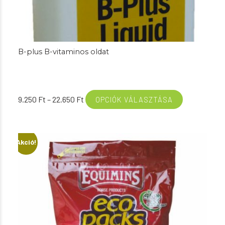
B-plus B-vitaminos oldat
Ártartomány:
9.250
Ft
–
22.650
Ft
OPCIÓK VÁLASZTÁSA
9.250 Ft
-
22.650 Ft
Akció!