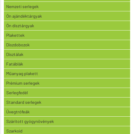
Nemzeti serlegek
Ón ajándéktárgyak
Ón dísztárgyak
Plakettek
Díszdobozok
Dísztálak
Fatáblák
Műanyag plakett
Prémium serlegek
Serlegfedél
Standard serlegek
Üvegtrófeák
Szárított gyógynövények
Szarkoid