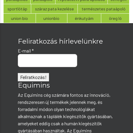
sportlótáp
száraz pata kezelése
természetes pataápoló
union bio
unionbio
énkutyám
öreg ló
Feliratkozás hírlevelünkre
E-mail
*
Equimins
Az Equimins cég számára fontos az innováció,
rendszeresen új termékek jelennek meg, és
forradalmi módon olyan technológiákat
alkalmaznak a táplálék kiegészítők gyártásában,
amelyeket eddig csak a humán kiegészítők
gyártásában használtak. Az Equimins