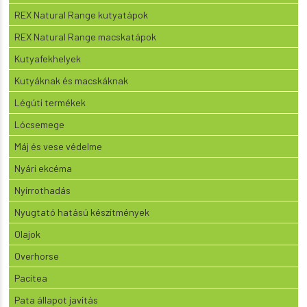
REX Natural Range kutyatápok
REX Natural Range macskatápok
Kutyafekhelyek
Kutyáknak és macskáknak
Légúti termékek
Lócsemege
Máj és vese védelme
Nyári ekcéma
Nyírrothadás
Nyugtató hatású készítmények
Olajok
Overhorse
Pacitea
Pata állapot javítás