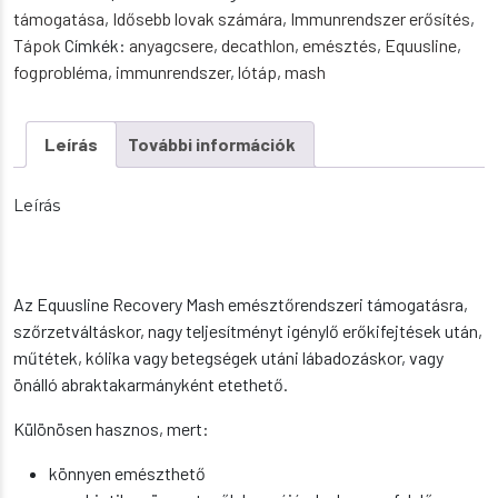
mennyiség
támogatása
,
Idősebb lovak számára
,
Immunrendszer erősítés
,
Tápok
Címkék:
anyagcsere
,
decathlon
,
emésztés
,
Equusline
,
fogprobléma
,
immunrendszer
,
lótáp
,
mash
Leírás
További információk
Leírás
Az Equusline Recovery Mash emésztőrendszeri támogatásra,
szőrzetváltáskor, nagy teljesítményt igénylő erőkifejtések után,
műtétek, kólika vagy betegségek utáni lábadozáskor, vagy
önálló abraktakarmányként etethető.
Különösen hasznos, mert:
könnyen emészthető