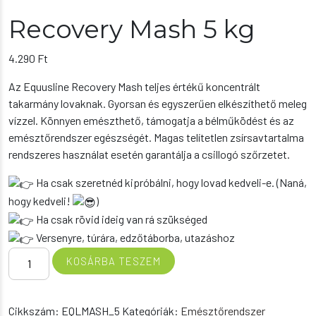
Recovery Mash 5 kg
4.290
Ft
Az Equusline Recovery Mash teljes értékű koncentrált
takarmány lovaknak. Gyorsan és egyszerűen elkészíthető meleg
vízzel. Könnyen emészthető, támogatja a bélműködést és az
emésztőrendszer egészségét. Magas telítetlen zsírsavtartalma
rendszeres használat esetén garantálja a csillogó szőrzetet.
Ha csak szeretnéd kipróbálni, hogy lovad kedveli-e. (Naná,
hogy kedveli!
)
Ha csak rövid ideig van rá szükséged
Versenyre, túrára, edzőtáborba, utazáshoz
Recovery
KOSÁRBA TESZEM
Mash
5
kg
Cikkszám:
EQLMASH_5
Kategóriák:
Emésztőrendszer