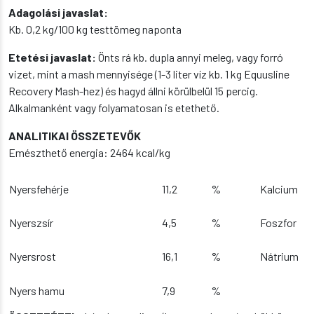
Adagolási javaslat:
Kb. 0,2 kg/100 kg testtömeg naponta
Etetési javaslat:
Önts rá kb. dupla annyi meleg, vagy forró
vizet, mint a mash mennyisége (1-3 liter víz kb. 1 kg Equusline
Recovery Mash-hez) és hagyd állni körülbelül 15 percig.
Alkalmanként vagy folyamatosan is etethető.
ANALITIKAI ÖSSZETEVŐK
Emészthető energia: 2464 kcal/kg
Nyersfehérje
11,2
%
Kalcium
Nyerszsír
4,5
%
Foszfor
Nyersrost
16,1
%
Nátrium
Nyers hamu
7,9
%