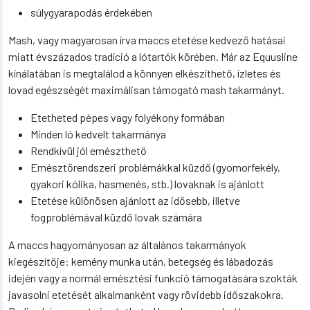
súlygyarapodás érdekében
Mash, vagy magyarosan írva maccs etetése kedvező hatásai
miatt évszázados tradíció a lótartók körében. Már az Equusline
kínálatában is megtalálod a könnyen elkészíthető, ízletes és
lovad egészségét maximálisan támogató mash takarmányt.
Etetheted pépes vagy folyékony formában
Minden ló kedvelt takarmánya
Rendkívül jól emészthető
Emésztőrendszeri problémákkal küzdő (gyomorfekély,
gyakori kólika, hasmenés, stb.) lovaknak is ajánlott
Etetése különösen ajánlott az idősebb, illetve
fogproblémával küzdő lovak számára
A maccs hagyományosan az általános takarmányok
kiegészítője: kemény munka után, betegség és lábadozás
idején vagy a normál emésztési funkció támogatására szokták
javasolni etetését alkalmanként vagy rövidebb időszakokra.