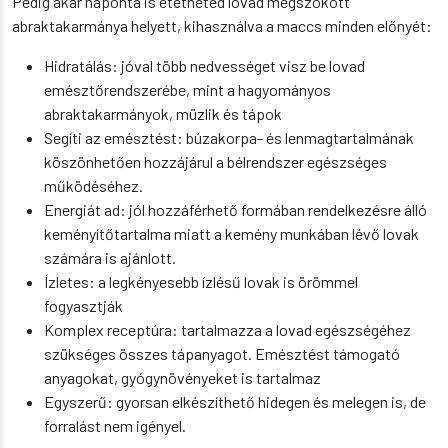
Pedig akár naponta is etetheted lovad megszokott
abraktakarmánya helyett, kihasználva a maccs minden előnyét:
Hidratálás: jóval több nedvességet visz be lovad
emésztőrendszerébe, mint a hagyományos
abraktakarmányok, müzlik és tápok
Segíti az emésztést: búzakorpa- és lenmagtartalmának
köszönhetően hozzájárul a bélrendszer egészséges
működéséhez.
Energiát ad: jól hozzáférhető formában rendelkezésre álló
keményítőtartalma miatt a kemény munkában lévő lovak
számára is ajánlott.
Ízletes: a legkényesebb ízlésű lovak is örömmel
fogyasztják
Komplex receptúra: tartalmazza a lovad egészségéhez
szükséges összes tápanyagot. Emésztést támogató
anyagokat, gyógynövényeket is tartalmaz
Egyszerű: gyorsan elkészíthető hidegen és melegen is, de
forralást nem igényel.