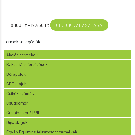
Ártartomány:
8.100
Ft
–
19.450
Ft
OPCIÓK VÁLASZTÁSA
8.100 Ft
-
Termékkategóriák
19.450 Ft
Akciós termékek
Bakteriális fertőzések
Bőrápolók
CBD olajok
Csikók számára
Csüdsömör
Cushing kór / PPID
Díjszalagok
Egyéb Equimins feliratozott termékek