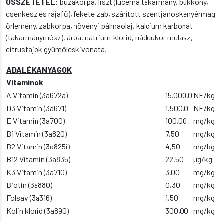
ÖSSZETÉTEL:
búzakorpa, liszt (lucerna takarmány, bükköny,
csenkesz és rájafű), fekete zab, szárított szentjánoskenyérmag
őrlemény, zabkorpa, növényi pálmaolaj, kalcium karbonát
(takarmánymész), árpa, nátrium-klorid, nádcukor melasz,
citrusfajok gyümölcskivonata.
ADALÉKANYAGOK
Vitaminok
A Vitamin (3a672a)
15.000,0
NE/kg
D3 Vitamin (3a671)
1.500,0
NE/kg
E Vitamin (3a700)
100,00
mg/kg
B1 Vitamin (3a820)
7,50
mg/kg
B2 Vitamin (3a825i)
4,50
mg/kg
B12 Vitamin (3a835)
22,50
µg/kg
K3 Vitamin (3a710)
3,00
mg/kg
Biotin (3a880)
0,30
mg/kg
Folsav (3a316)
1,50
mg/kg
Kolin klorid (3a890)
300,00
mg/kg