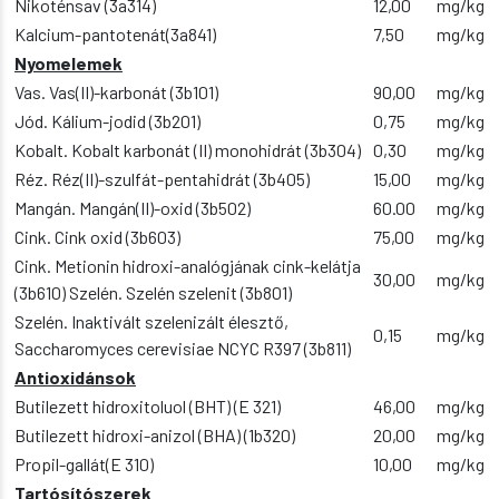
Nikoténsav (3a314)
12,00
mg/kg
Kalcium-pantotenát(3a841)
7,50
mg/kg
Nyomelemek
Vas. Vas(II)-karbonát (3b101)
90,00
mg/kg
Jód. Kálium-jodid (3b201)
0,75
mg/kg
Kobalt. Kobalt karbonát (II) monohidrát (3b304)
0,30
mg/kg
Réz. Réz(II)-szulfát-pentahidrát (3b405)
15,00
mg/kg
Mangán. Mangán(II)-oxid (3b502)
60.00
mg/kg
Cink. Cink oxid (3b603)
75,00
mg/kg
Cink. Metionin hidroxi-analógjának cink-kelátja
30,00
mg/kg
(3b610) Szelén. Szelén szelenit (3b801)
Szelén. Inaktivált szelenizált élesztő,
0,15
mg/kg
Saccharomyces cerevisiae NCYC R397 (3b811)
Antioxidánsok
Butilezett hidroxitoluol (BHT) (E 321)
46,00
mg/kg
Butilezett hidroxi-anizol (BHA) (1b320)
20,00
mg/kg
Propil-gallát(E 310)
10,00
mg/kg
Tartósítószerek