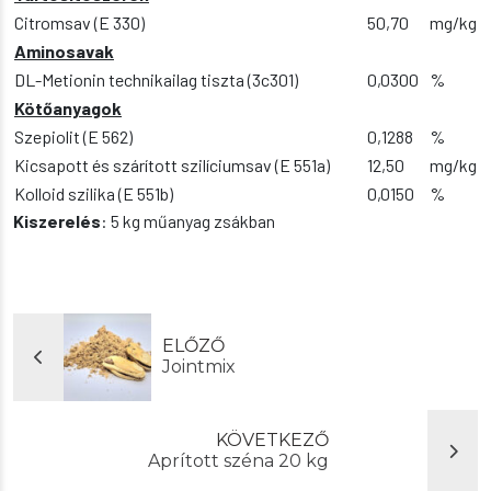
Citromsav (E 330)
50,70
mg/kg
Aminosavak
DL-Metionin technikailag tiszta (3c301)
0,0300
%
Kötőanyagok
Szepiolit (E 562)
0,1288
%
Kicsapott és szárított szilíciumsav (E 551a)
12,50
mg/kg
Kolloid szilika (E 551b)
0,0150
%
Kiszerelés
: 5 kg műanyag zsákban
ELŐZŐ
Jointmix
KÖVETKEZŐ
Aprított széna 20 kg