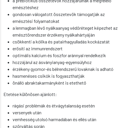
a prebiotikus összetevők hozzájárulnak a megfelelő
emésztéshez
gondosan válogatott összetevők támogatják az
emésztési folyamatokat
a lenmagban lévő nyálkaanyag védőréteget képezhet az
emésztőrendszer érzékeny nyálkahártyáján
csökkenti a kólika és patairhagyulladás kockázatát
erősíti az immunrendszert
optimális kalcium és foszfor aránnyal rendelkezik
hozzájárul az ásványianyag-egyensúlyhoz
érzékeny gyomor-és bélrendszerű lovaknak is adható
hasmenéses csikók is fogyaszthatják
önálló abraktakarmányként is etethető
Etetése különösen ajánlott:
rágási problémák és étvágytalanság esetén
versenyek után
vemhesség utolsó harmadában és ellés után
szőrváltás során