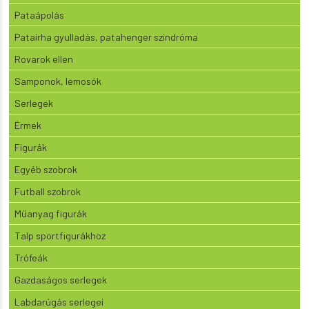
Pataápolás
Patairha gyulladás, patahenger szindróma
Rovarok ellen
Samponok, lemosók
Serlegek
Érmek
Figurák
Egyéb szobrok
Futball szobrok
Műanyag figurák
Talp sportfigurákhoz
Trófeák
Gazdaságos serlegek
Labdarúgás serlegei