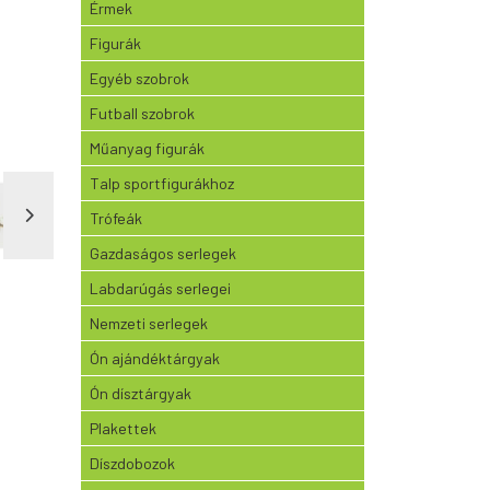
Érmek
Figurák
Egyéb szobrok
Futball szobrok
Műanyag figurák
Talp sportfigurákhoz
Trófeák
Gazdaságos serlegek
Labdarúgás serlegei
Nemzeti serlegek
Ón ajándéktárgyak
Ón dísztárgyak
Plakettek
Díszdobozok