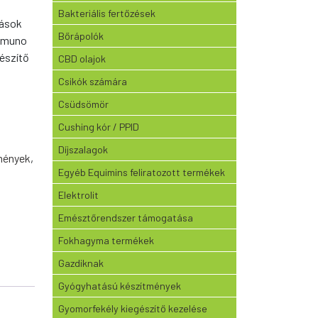
Bakteriális fertőzések
dások
Bőrápolók
Immuno
gészítő
CBD olajok
Csikók számára
Csüdsömör
Cushing kór / PPID
Díjszalagok
mények
,
Egyéb Equimins feliratozott termékek
Elektrolit
Emésztőrendszer támogatása
Fokhagyma termékek
Gazdiknak
Gyógyhatású készítmények
Gyomorfekély kiegészítő kezelése