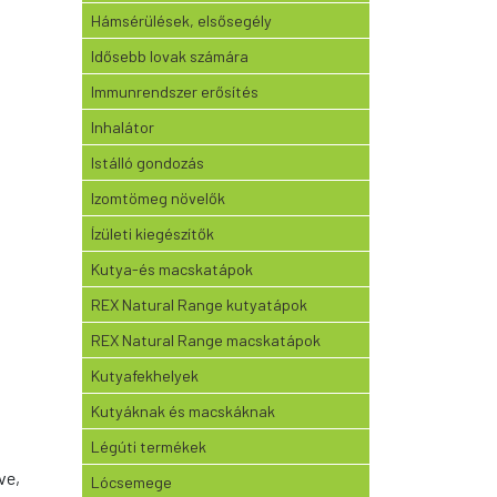
Hámsérülések, elsősegély
Idősebb lovak számára
Immunrendszer erősítés
Inhalátor
Istálló gondozás
Izomtömeg növelők
Ízületi kiegészítők
Kutya-és macskatápok
REX Natural Range kutyatápok
REX Natural Range macskatápok
Kutyafekhelyek
Kutyáknak és macskáknak
Légúti termékek
ve,
Lócsemege