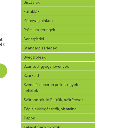
Dísztálak
Fatáblák
Műanyag plakett
Prémium serlegek
Serlegfedél
ti
mék
Standard serlegek
Üvegtrófeák
Szárított gyógynövények
Szarkoid
Széna és lucerna pellet, egyéb
pelletek
Szőrbontók, kifésülők, szőrfények
Táplálékkiegészítők, vitaminok
Tápok
Teljesítményfokozók