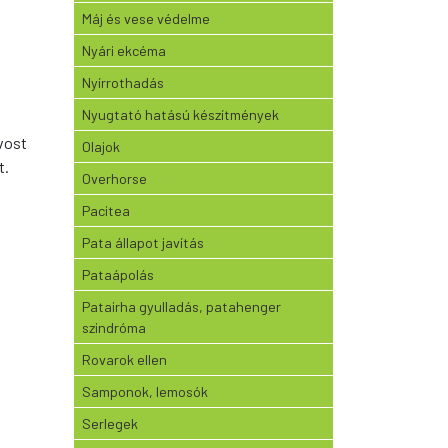
Máj és vese védelme
Nyári ekcéma
Nyírrothadás
Nyugtató hatású készítmények
rvost
Olajok
t.
Overhorse
Pacitea
Pata állapot javítás
Pataápolás
Patairha gyulladás, patahenger
szindróma
Rovarok ellen
Samponok, lemosók
Serlegek