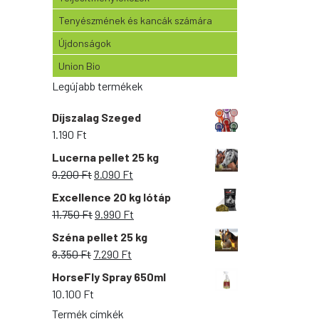
Tenyészmének és kancák számára
Újdonságok
Union Bio
Legújabb termékek
Díjszalag Szeged
1.190
Ft
Lucerna pellet 25 kg
Original
Current
9.200
Ft
8.090
Ft
price
price
Excellence 20 kg lótáp
was:
is:
Original
Current
11.750
Ft
9.990
Ft
9.200 Ft.
8.090 Ft.
price
price
Széna pellet 25 kg
was:
is:
Original
Current
8.350
Ft
7.290
Ft
11.750 Ft.
9.990 Ft.
price
price
HorseFly Spray 650ml
was:
is:
10.100
Ft
8.350 Ft.
7.290 Ft.
Termék címkék