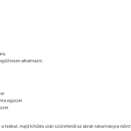
ára.
 együttesen alkalmazni.
zer
onta egyszer
yszer
 a teákat, majd kihűlés után szűretlenül az abrak takarmányra ráönt