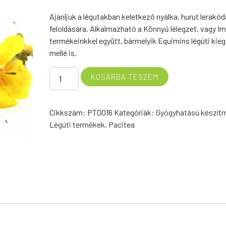
Ajánljuk a légutakban keletkező nyálka, hurut lerakó
feloldására. Alkalmazható a Könnyű lélegzet, vagy 
termékeinkkel együtt, bármelyik Equimins légúti kie
mellé is.
ÖKÖRFARKKÓRÓ
KOSÁRBA TESZEM
mennyiség
Cikkszám:
PT0016
Kategóriák:
Gyógyhatású készít
Légúti termékek
,
Pacitea