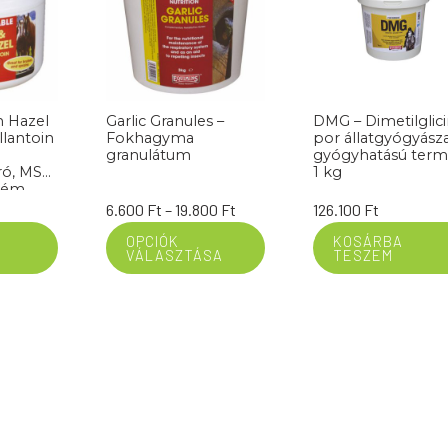
h Hazel
Garlic Granules –
DMG – Dimetilglicin
lantoin
Fokhagyma
por állatgyógyásza
granulátum
gyógyhatású ter
ró, MSM
1 kg
krém
Ártartomány:
6.600
Ft
–
19.800
Ft
126.100
Ft
00 gr
6.600 Ft
OPCIÓK
KOSÁRBA
VÁLASZTÁSA
TESZEM
-
19.800 Ft