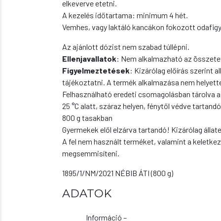
elkeverve etetni.
A kezelés időtartama: minimum 4 hét.
Vemhes, vagy laktáló kancákon fokozott odafigye
Az ajánlott dózist nem szabad túllépni.
Ellenjavallatok
: Nem alkalmazható az összete
Figyelmeztetések
: Kizárólag előírás szerint
tájékoztatni. A termék alkalmazása nem helyette
Felhasználható eredeti csomagolásban tárolva a 
25 °C alatt, száraz helyen, fénytől védve tartan
800 g tasakban
Gyermekek elől elzárva tartandó! Kizárólag állat
A fel nem használt terméket, valamint a keletke
megsemmisíteni.
1895/1/NM/2021 NÉBIB ÁTI (800 g)
ADATOK
Információ –