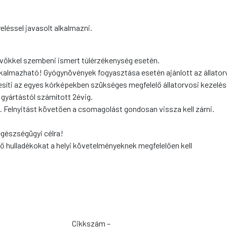
léssel javasolt alkalmazni.
vőkkel szembeni ismert túlérzékenység esetén.
 alkalmazható! Gyógynövények fogyasztása esetén ajánlott az állato
síti az egyes kórképekben szükséges megfelelő állatorvosi kezelés
gyártástól számított 2évig.
dó. Felnyitást követően a csomagolást gondosan vissza kell zárni.
egészségügyi célra!
ző hulladékokat a helyi követelményeknek megfelelően kell
Cikkszám –