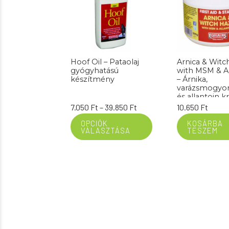
Hoof Oil – Pataolaj
Arnica & Witc
gyógyhatású
with MSM & Al
készítmény
– Árnika,
varázsmogyo
és allantoin 
gyógyhatású
Ártartomány:
7.050
Ft
–
39.850
Ft
10.650
Ft
készítmény 5
7.050 Ft
OPCIÓK
KOSÁRBA
VÁLASZTÁSA
TESZEM
-
39.850 Ft