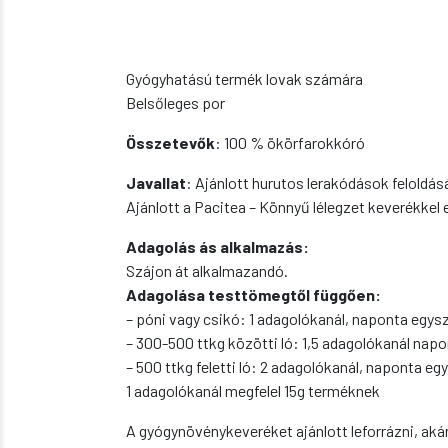
Gyógyhatású termék lovak számára
Belsőleges por
Összetevők
: 100 % ökörfarokkóró
Javallat
: Ajánlott hurutos lerakódások feloldás
Ajánlott a Pacitea – Könnyű lélegzet keverékkel
Adagolás ás alkalmazás:
Szájon át alkalmazandó.
Adagolása testtömegtől függően:
– póni vagy csikó: 1 adagolókanál, naponta egys
– 300-500 ttkg közötti ló: 1,5 adagolókanál nap
– 500 ttkg feletti ló: 2 adagolókanál, naponta eg
1 adagolókanál megfelel 15g terméknek
A gyógynövénykeveréket ajánlott leforrázni, akár