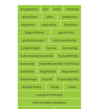
anyagcsere
bőr
csikó
csikótáp
decathlon
ellés
emésztés
equimins
equusline
flexijoint
fogprobléma
gasztritisz
gyomorpanasz
immunrendszer
jutalomfalat
kanca
kancatáp
kukoricaolaj lovaknak
kutyafekhely
kutyatáp
lovasfelszerelés tisztítása
lovitamin
légymaszk
légytakaró
lócsemege
lócsoki
ló pataápolás
lótakarmány
lótáp
mash
nyugtató hatású
nyírrothadás kezelése