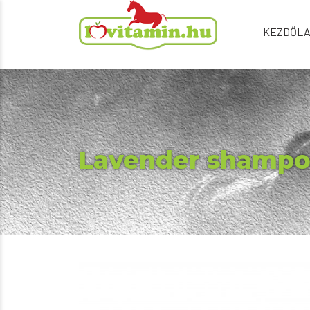
KEZDŐL
Lavender shampo