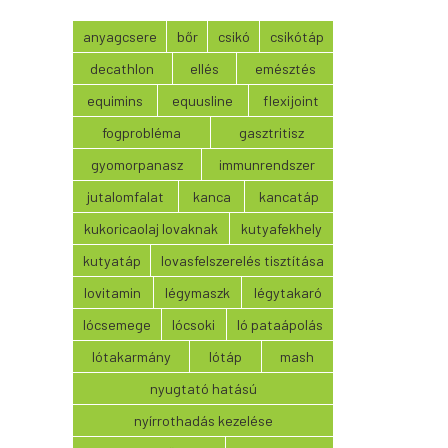
anyagcsere
bőr
csikó
csikótáp
decathlon
ellés
emésztés
equimins
equusline
flexijoint
fogprobléma
gasztritisz
gyomorpanasz
immunrendszer
jutalomfalat
kanca
kancatáp
kukoricaolaj lovaknak
kutyafekhely
kutyatáp
lovasfelszerelés tisztítása
lovitamin
légymaszk
légytakaró
lócsemege
lócsoki
ló pataápolás
lótakarmány
lótáp
mash
nyugtató hatású
nyírrothadás kezelése