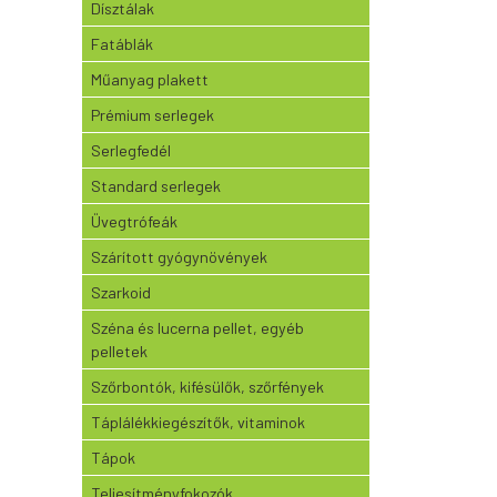
Dísztálak
Fatáblák
Műanyag plakett
Prémium serlegek
Serlegfedél
Standard serlegek
Üvegtrófeák
Szárított gyógynövények
Szarkoid
Széna és lucerna pellet, egyéb
pelletek
Szőrbontók, kifésülők, szőrfények
Táplálékkiegészítők, vitaminok
Tápok
Teljesítményfokozók