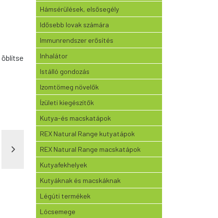
Hámsérülések, elsősegély
Idősebb lovak számára
Immunrendszer erősítés
Inhalátor
öblítse
Istálló gondozás
Izomtömeg növelők
Ízületi kiegészítők
Kutya-és macskatápok
REX Natural Range kutyatápok
REX Natural Range macskatápok
Kutyafekhelyek
Kutyáknak és macskáknak
Légúti termékek
Lócsemege