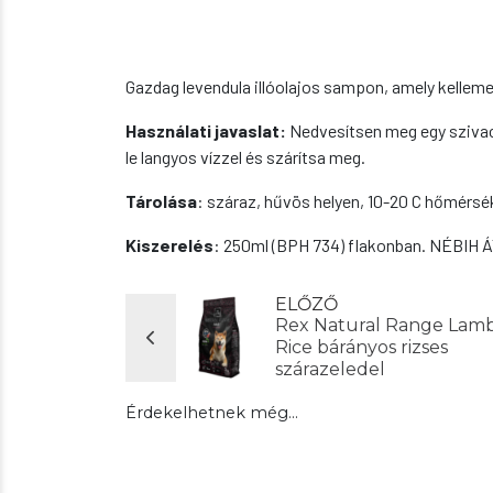
Gazdag levendula illóolajos sampon, amely kellemes
Használati javaslat:
Nedvesítsen meg egy szivacs
le langyos vízzel és szárítsa meg.
Tárolása
: száraz, hűvös helyen, 10-20 C hőmérsék
Kiszerelés
: 250ml (BPH 734) flakonban. NÉBIH Á
ELŐZŐ
Rex Natural Range Lam
Rice bárányos rizses
szárazeledel
Érdekelhetnek még…