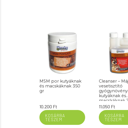
MSM por kutyáknak
Cleanser – Máj
és macskáknak 350
vesetisztító
gr
gyógynövényi
kutyáknak és
macskáknak 
10.200
Ft
11.050
Ft
KOSÁRBA
KOSÁRBA
TESZEM
TESZEM