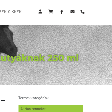
REK, CIKKEK
utyáknak 250 ml
 –
Termékkategóriák
Akciós termékek