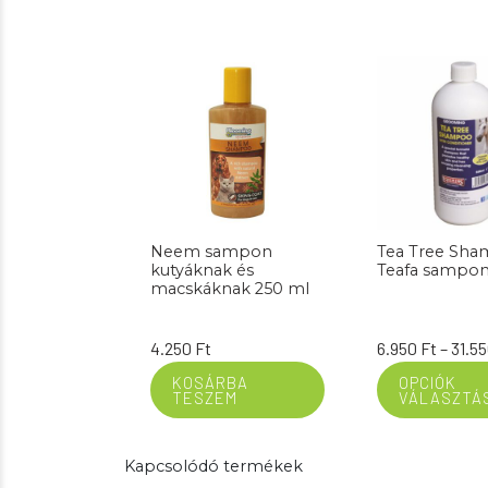
Neem sampon
Tea Tree Sha
kutyáknak és
Teafa sampo
macskáknak 250 ml
4.250
Ft
6.950
Ft
–
31.5
KOSÁRBA
OPCIÓK
TESZEM
VÁLASZTÁ
Kapcsolódó termékek