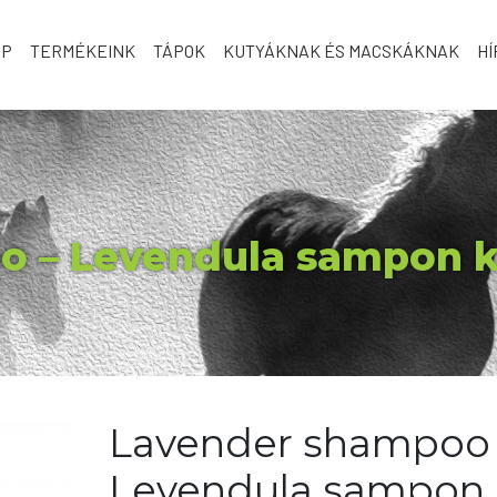
AP
TERMÉKEINK
TÁPOK
KUTYÁKNAK ÉS MACSKÁKNAK
HÍ
o – Levendula sampon k
Lavender shampoo
Levendula sampon