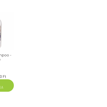
mpoo -
n
Ártartomány:
50
Ft
6.950 Ft
SA
-
31.550 Ft