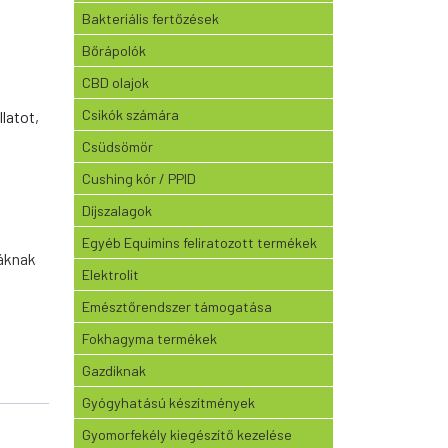
Bakteriális fertőzések
Bőrápolók
CBD olajok
Csikók számára
latot,
Csüdsömör
Cushing kór / PPID
Díjszalagok
Egyéb Equimins feliratozott termékek
áknak
Elektrolit
Emésztőrendszer támogatása
Fokhagyma termékek
Gazdiknak
Gyógyhatású készítmények
Gyomorfekély kiegészítő kezelése