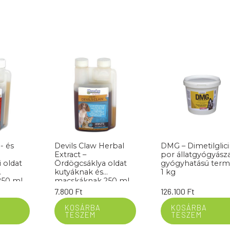
- és
Devils Claw Herbal
DMG – Dimetilglicin
Extract –
por állatgyógyásza
 oldat
Ördögcsáklya oldat
gyógyhatású ter
kutyáknak és
1 kg
250 ml
macskáknak 250 ml
7.800
Ft
126.100
Ft
KOSÁRBA
KOSÁRBA
TESZEM
TESZEM