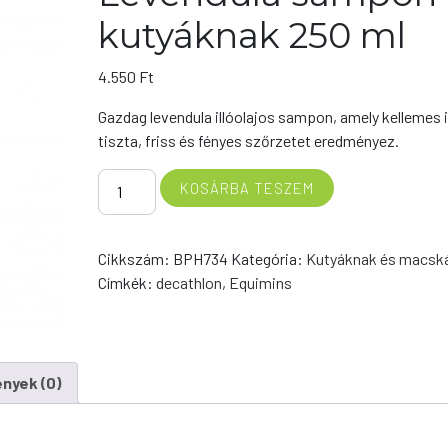
kutyáknak 250 ml
4.550
Ft
Gazdag levendula illóolajos sampon, amely kellemes il
tiszta, friss és fényes szőrzetet eredményez.
Lavender
KOSÁRBA TESZEM
shampoo
-
Levendula
Cikkszám:
BPH734
Kategória:
Kutyáknak és macsk
sampon
Címkék:
decathlon
,
Equimins
kutyáknak
250
ml
mennyiség
nyek (0)