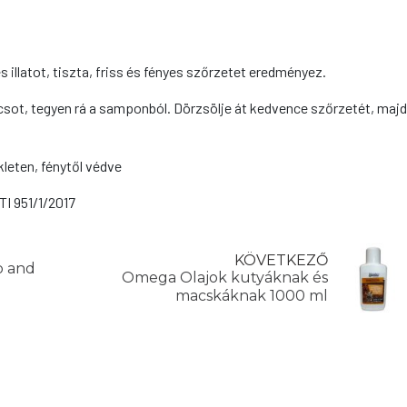
 illatot, tiszta, friss és fényes szőrzetet eredményez.
ot, tegyen rá a samponból. Dörzsölje át kedvence szőrzetét, majd 
leten, fénytől védve
TI 951/1/2017
KÖVETKEZŐ
b and
Omega Olajok kutyáknak és
macskáknak 1000 ml