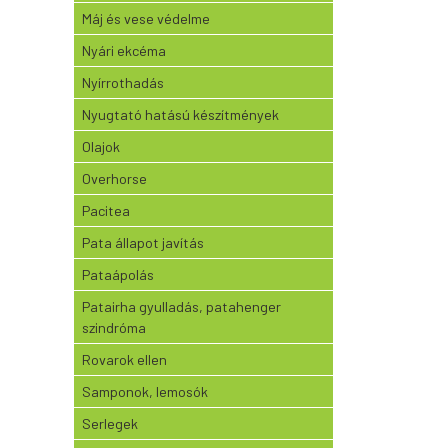
Máj és vese védelme
Nyári ekcéma
Nyírrothadás
Nyugtató hatású készítmények
Olajok
Overhorse
Pacitea
Pata állapot javítás
Pataápolás
Patairha gyulladás, patahenger
szindróma
Rovarok ellen
Samponok, lemosók
Serlegek