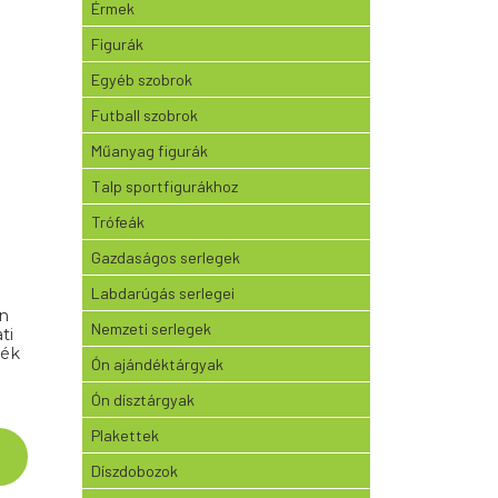
Érmek
Figurák
Egyéb szobrok
Futball szobrok
Műanyag figurák
Talp sportfigurákhoz
Trófeák
Gazdaságos serlegek
Labdarúgás serlegei
Nemzeti serlegek
ti
mék
Ón ajándéktárgyak
Ón dísztárgyak
Plakettek
Díszdobozok