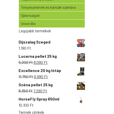
Tenyészmének és kancák számára
Újdonságok
Union Bio
Legújabb termékek
Díjszalag Szeged
1.190
Ft
Lucerna pellet 25 kg
Original
Current
9.200
Ft
8.090
Ft
price
price
Excellence 20 kg lótáp
was:
is:
Original
Current
11.750
Ft
9.990
Ft
9.200 Ft.
8.090 Ft.
price
price
Széna pellet 25 kg
was:
is:
Original
Current
8.350
Ft
7.290
Ft
11.750 Ft.
9.990 Ft.
price
price
HorseFly Spray 650ml
was:
is:
10.100
Ft
8.350 Ft.
7.290 Ft.
Termék címkék