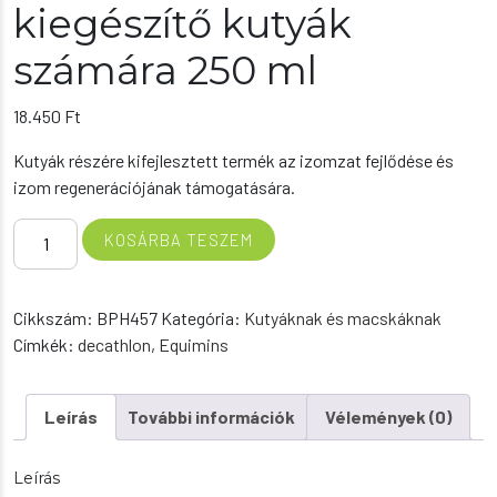
kiegészítő kutyák
számára 250 ml
18.450
Ft
Kutyák részére kifejlesztett termék az izomzat fejlődése és
izom regenerációjának támogatására.
Muscle
KOSÁRBA TESZEM
Toner
-
Izomtömeg
Cikkszám:
BPH457
Kategória:
Kutyáknak és macskáknak
növelő
Címkék:
decathlon
,
Equimins
kiegészítő
kutyák
számára
Leírás
További információk
Vélemények (0)
250
ml
Leírás
mennyiség