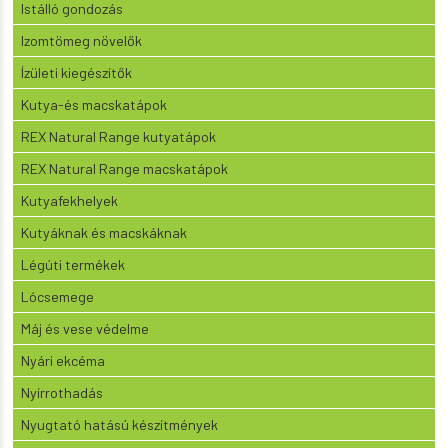
Istálló gondozás
Izomtömeg növelők
Ízületi kiegészítők
Kutya-és macskatápok
REX Natural Range kutyatápok
REX Natural Range macskatápok
Kutyafekhelyek
Kutyáknak és macskáknak
Légúti termékek
Lócsemege
Máj és vese védelme
Nyári ekcéma
Nyírrothadás
Nyugtató hatású készítmények