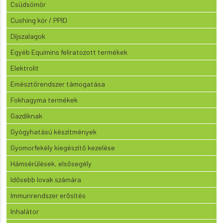
Csüdsömör
Cushing kór / PPID
Díjszalagok
Egyéb Equimins feliratozott termékek
Elektrolit
Emésztőrendszer támogatása
Fokhagyma termékek
Gazdiknak
Gyógyhatású készítmények
Gyomorfekély kiegészítő kezelése
Hámsérülések, elsősegély
Idősebb lovak számára
Immunrendszer erősítés
Inhalátor