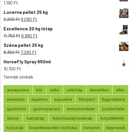
1.190
Ft
Lucerna pellet 25 kg
Original
Current
9.200
Ft
8.090
Ft
price
price
Excellence 20 kg lótáp
was:
is:
Original
Current
11.750
Ft
9.990
Ft
9.200 Ft.
8.090 Ft.
price
price
Széna pellet 25 kg
was:
is:
Original
Current
8.350
Ft
7.290
Ft
11.750 Ft.
9.990 Ft.
price
price
HorseFly Spray 650ml
was:
is:
10.100
Ft
8.350 Ft.
7.290 Ft.
Termék címkék
anyagcsere
bőr
csikó
csikótáp
decathlon
ellés
emésztés
equimins
equusline
flexijoint
fogprobléma
gasztritisz
gyomorpanasz
immunrendszer
jutalomfalat
kanca
kancatáp
kukoricaolaj lovaknak
kutyafekhely
kutyatáp
lovasfelszerelés tisztítása
lovitamin
légymaszk