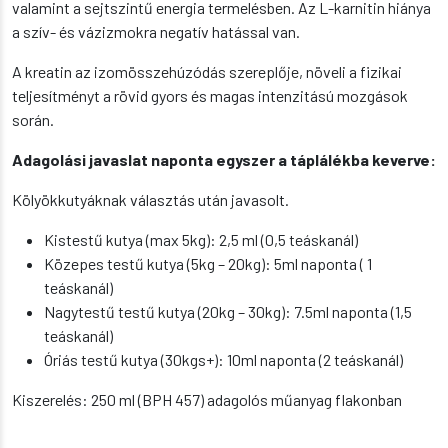
valamint a sejtszintű energia termelésben. Az L-karnitin hiánya
a szív- és vázizmokra negatív hatással van.
A kreatin az izomösszehúzódás szereplője, növeli a fizikai
teljesítményt a rövid gyors és magas intenzitású mozgások
során.
Adagolási javaslat naponta egyszer a táplálékba keverve:
Kölyökkutyáknak választás után javasolt.
Kistestű kutya (max 5kg): 2,5 ml (0,5 teáskanál)
Közepes testű kutya (5kg – 20kg): 5ml naponta ( 1
teáskanál)
Nagytestű testű kutya (20kg – 30kg): 7.5ml naponta (1,5
teáskanál)
Óriás testű kutya (30kgs+): 10ml naponta (2 teáskanál)
Kiszerelés: 250 ml (BPH 457) adagolós műanyag flakonban