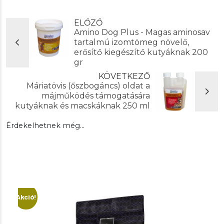
ELŐZŐ
Amino Dog Plus - Magas aminosav
tartalmú izomtömeg növelő,
erősítő kiegészítő kutyáknak 200
gr
KÖVETKEZŐ
Máriatövis (őszbogáncs) oldat a
májműködés támogatására
kutyáknak és macskáknak 250 ml
Érdekelhetnek még…
Akció!