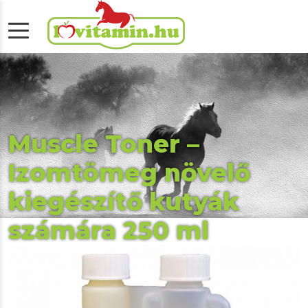
Muscle Toner –
Izomtömeg növelő
kiegészítő kutyák
számára 250 ml