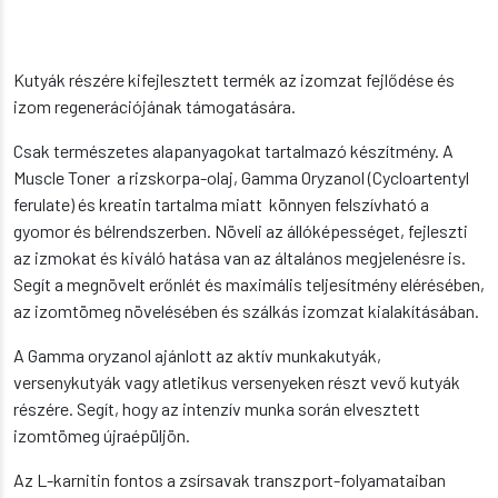
Kutyák részére kifejlesztett termék az izomzat fejlődése és
izom regenerációjának támogatására.
Csak természetes alapanyagokat tartalmazó készítmény. A
Muscle Toner a rizskorpa-olaj, Gamma Oryzanol (Cycloartentyl
ferulate) és kreatin tartalma miatt könnyen felszívható a
gyomor és bélrendszerben. Növeli az állóképességet, fejleszti
az izmokat és kiváló hatása van az általános megjelenésre is.
Segít a megnövelt erőnlét és maximális teljesítmény elérésében,
az izomtömeg növelésében és szálkás izomzat kialakításában.
A Gamma oryzanol ajánlott az aktív munkakutyák,
versenykutyák vagy atletikus versenyeken részt vevő kutyák
részére. Segít, hogy az intenzív munka során elvesztett
izomtömeg újraépüljön.
Az L-karnitin fontos a zsírsavak transzport-folyamataiban