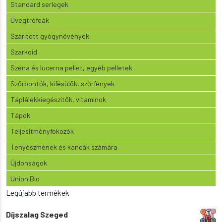
Standard serlegek
Üvegtrófeák
Szárított gyógynövények
Szarkoid
Széna és lucerna pellet, egyéb pelletek
Szőrbontók, kifésülők, szőrfények
Táplálékkiegészítők, vitaminok
Tápok
Teljesítményfokozók
Tenyészmének és kancák számára
Újdonságok
Union Bio
Legújabb termékek
Díjszalag Szeged