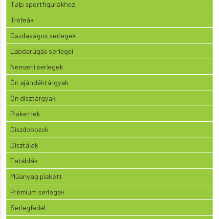
Talp sportfigurákhoz
Trófeák
Gazdaságos serlegek
Labdarúgás serlegei
Nemzeti serlegek
Ón ajándéktárgyak
Ón dísztárgyak
Plakettek
Díszdobozok
Dísztálak
Fatáblák
Műanyag plakett
Prémium serlegek
Serlegfedél