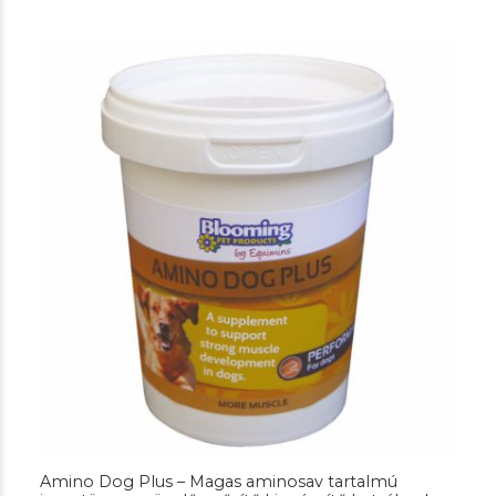
was:
is:
6.560 Ft.
5.990 Ft.
Amino Dog Plus – Magas aminosav tartalmú