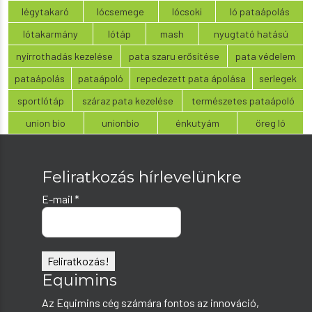
légytakaró
lócsemege
lócsoki
ló pataápolás
lótakarmány
lótáp
mash
nyugtató hatású
nyírrothadás kezelése
pata szaru erősítése
pata védelem
pataápolás
pataápoló
repedezett pata ápolása
serlegek
sportlótáp
száraz pata kezelése
természetes pataápoló
union bio
unionbio
énkutyám
öreg ló
Feliratkozás hírlevelünkre
E-mail
*
Equimins
Az Equimins cég számára fontos az innováció,