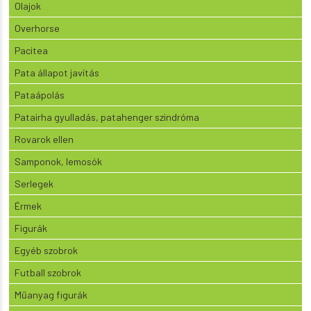
Olajok
Overhorse
Pacitea
Pata állapot javítás
Pataápolás
Patairha gyulladás, patahenger szindróma
Rovarok ellen
Samponok, lemosók
Serlegek
Érmek
Figurák
Egyéb szobrok
Futball szobrok
Műanyag figurák