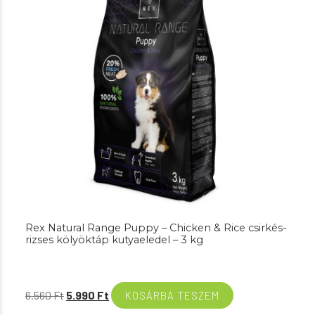
Rex Natural Range Puppy – Chicken & Rice csirkés-
rizses kölyöktáp kutyaeledel – 3 kg
Original
Current
6.560
Ft
5.990
Ft
KOSÁRBA TESZEM
price
price