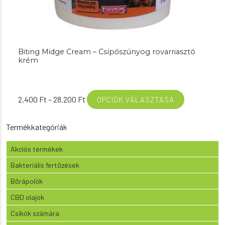
Biting Midge Cream – Csípőszúnyog rovarriasztó
krém
Ártartomány:
2.400
Ft
–
28.200
Ft
OPCIÓK VÁLASZTÁSA
2.400 Ft
-
Termékkategóriák
28.200 Ft
Akciós termékek
Bakteriális fertőzések
Bőrápolók
CBD olajok
Csikók számára