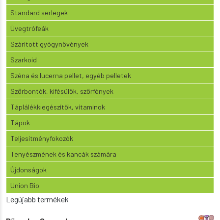
Standard serlegek
Üvegtrófeák
Szárított gyógynövények
Szarkoid
Széna és lucerna pellet, egyéb pelletek
Szőrbontók, kifésülők, szőrfények
Táplálékkiegészítők, vitaminok
Tápok
Teljesítményfokozók
Tenyészmének és kancák számára
Újdonságok
Union Bio
Legújabb termékek