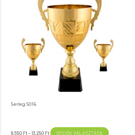
Serleg 5016
Ártartomány:
9.550
Ft
–
13.250
Ft
OPCIÓK VÁLASZTÁSA