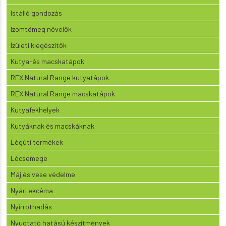
Istálló gondozás
Izomtömeg növelők
Ízületi kiegészítők
Kutya-és macskatápok
REX Natural Range kutyatápok
REX Natural Range macskatápok
Kutyafekhelyek
Kutyáknak és macskáknak
Légúti termékek
Lócsemege
Máj és vese védelme
Nyári ekcéma
Nyírrothadás
Nyugtató hatású készítmények