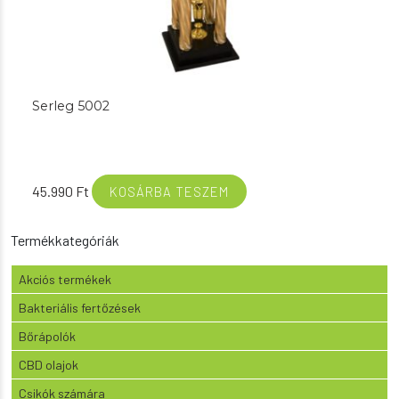
Serleg 5002
45.990
Ft
KOSÁRBA TESZEM
Termékkategóriák
Akciós termékek
Bakteriális fertőzések
Bőrápolók
CBD olajok
Csikók számára