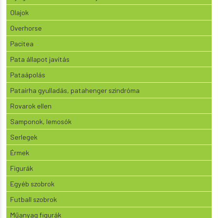
Olajok
Overhorse
Pacitea
Pata állapot javítás
Pataápolás
Patairha gyulladás, patahenger szindróma
Rovarok ellen
Samponok, lemosók
Serlegek
Érmek
Figurák
Egyéb szobrok
Futball szobrok
Műanyag figurák