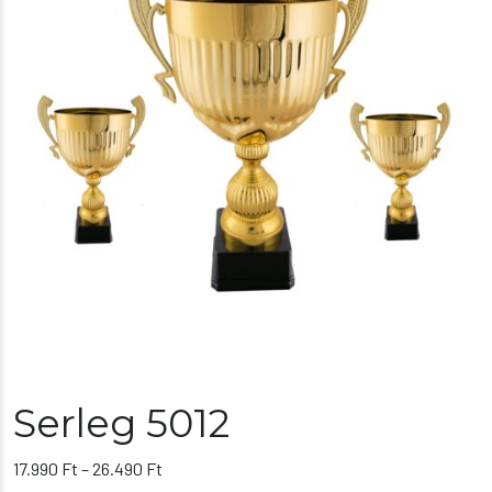
Serleg 5012
Ártartomány:
17.990
Ft
–
26.490
Ft