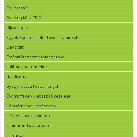
Csüdsömör
Cushing kór / PPID
Díjszalagok
Egyéb Equimins feliratozott termékek
Elektrolit
Emésztőrendszer támogatása
Fokhagyma termékek
Gazdiknak
Gyógyhatású készítmények
Gyomorfekély kiegészítő kezelése
Hámsérülések, elsősegély
Idősebb lovak számára
Immunrendszer erősítés
Inhalátor