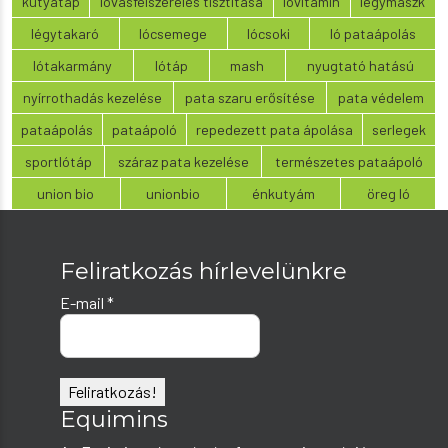
kutyatáp
lovasfelszerelés tisztítása
lovitamin
légymaszk
légytakaró
lócsemege
lócsoki
ló pataápolás
lótakarmány
lótáp
mash
nyugtató hatású
nyírrothadás kezelése
pata szaru erősítése
pata védelem
pataápolás
pataápoló
repedezett pata ápolása
serlegek
sportlótáp
száraz pata kezelése
természetes pataápoló
union bio
unionbio
énkutyám
öreg ló
Feliratkozás hírlevelünkre
E-mail
*
Equimins