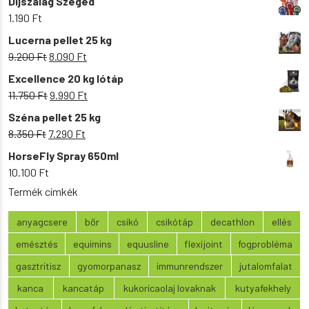
Díjszalag Szeged
1.190
Ft
Lucerna pellet 25 kg
Original
Current
9.200
Ft
8.090
Ft
price
price
Excellence 20 kg lótáp
was:
is:
Original
Current
11.750
Ft
9.990
Ft
9.200 Ft.
8.090 Ft.
price
price
Széna pellet 25 kg
was:
is:
Original
Current
8.350
Ft
7.290
Ft
11.750 Ft.
9.990 Ft.
price
price
HorseFly Spray 650ml
was:
is:
10.100
Ft
8.350 Ft.
7.290 Ft.
Termék címkék
anyagcsere
bőr
csikó
csikótáp
decathlon
ellés
emésztés
equimins
equusline
flexijoint
fogprobléma
gasztritisz
gyomorpanasz
immunrendszer
jutalomfalat
kanca
kancatáp
kukoricaolaj lovaknak
kutyafekhely