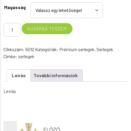
17.990 Ft
Magasság
-
26.490 Ft
Serleg
KOSÁRBA TESZEM
5012
mennyiség
Cikkszám:
5012
Kategóriák:
Prémium serlegek
,
Serlegek
Címke:
serlegek
Leírás
További információk
Leírás
ELŐZŐ