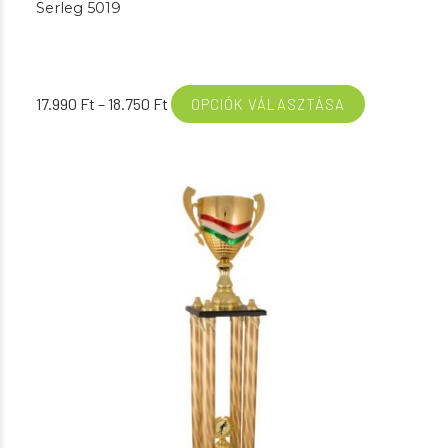
Serleg 5019
Ártartomány:
17.990
Ft
–
18.750
Ft
OPCIÓK VÁLASZTÁSA
17.990 Ft
-
18.750 Ft