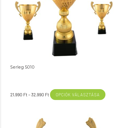
Serleg 5010
Ártartomány:
21.990
Ft
–
32.990
Ft
OPCIÓK VÁLASZTÁSA
21.990 Ft
-
32.990 Ft