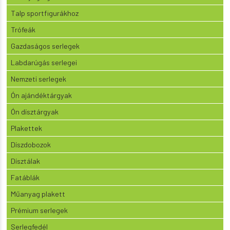
Talp sportfigurákhoz
Trófeák
Gazdaságos serlegek
Labdarúgás serlegei
Nemzeti serlegek
Ón ajándéktárgyak
Ón dísztárgyak
Plakettek
Díszdobozok
Dísztálak
Fatáblák
Műanyag plakett
Prémium serlegek
Serlegfedél