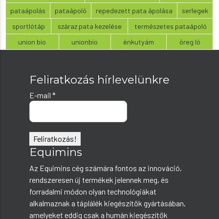
pataápolás
pataápoló
repedezett pata ápolása
serlegek
sportlótáp
száraz pata kezelése
természetes pataápoló
union bio
unionbio
énkutyám
öreg ló
Feliratkozás hírlevelünkre
E-mail
*
Equimins
Az Equimins cég számára fontos az innováció,
rendszeresen új termékek jelennek meg, és
forradalmi módon olyan technológiákat
alkalmaznak a táplálék kiegészítők gyártásában,
amelyeket eddig csak a humán kiegészítők