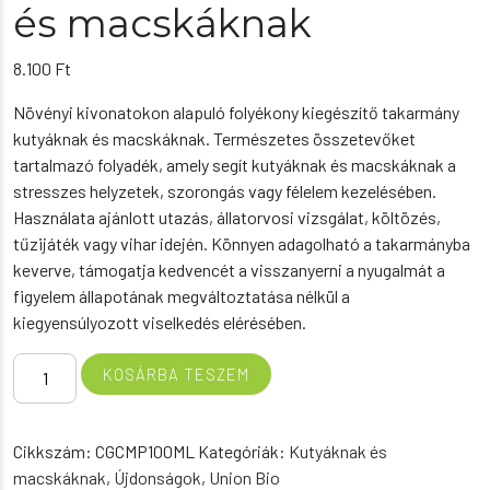
és macskáknak
8.100
Ft
Növényi kivonatokon alapuló folyékony kiegészítő takarmány
kutyáknak és macskáknak. Természetes összetevőket
tartalmazó folyadék, amely segít kutyáknak és macskáknak a
stresszes helyzetek, szorongás vagy félelem kezelésében.
Használata ajánlott utazás, állatorvosi vizsgálat, költözés,
tűzijáték vagy vihar idején. Könnyen adagolható a takarmányba
keverve, támogatja kedvencét a visszanyerni a nyugalmát a
figyelem állapotának megváltoztatása nélkül a
kiegyensúlyozott viselkedés elérésében.
Calma
KOSÁRBA TESZEM
Pet
stresszoldó
készítmény
Cikkszám:
CGCMP100ML
Kategóriák:
Kutyáknak és
kutyáknak
macskáknak
,
Újdonságok
,
Union Bio