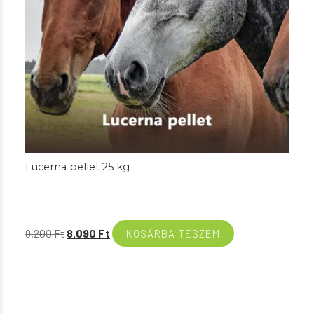
Lucerna pellet 25 kg
Original
Current
9.200
Ft
8.090
Ft
KOSÁRBA TESZEM
price
price
was:
is:
9.200 Ft.
8.090 Ft.