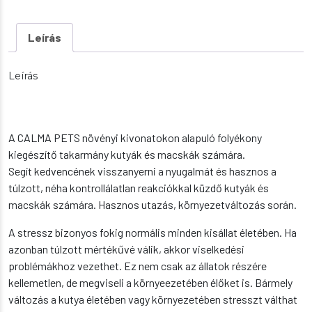
és
macskáknak
mennyiség
Leírás
Leírás
A CALMA PETS növényi kivonatokon alapuló folyékony
kiegészítő takarmány kutyák és macskák számára.
Segít kedvencének visszanyerni a nyugalmát és hasznos a
túlzott, néha kontrollálatlan reakciókkal küzdő kutyák és
macskák számára. Hasznos utazás, környezetváltozás során.
A stressz bizonyos fokig normális minden kisállat életében. Ha
azonban túlzott mértékűvé válik, akkor viselkedési
problémákhoz vezethet. Ez nem csak az állatok részére
kellemetlen, de megviseli a környeezetében élőket is. Bármely
változás a kutya életében vagy környezetében stresszt válthat