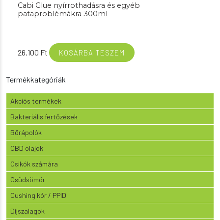
Cabi Glue nyírrothadásra és egyéb
pataproblémákra 300ml
26.100
Ft
KOSÁRBA TESZEM
Termékkategóriák
Akciós termékek
Bakteriális fertőzések
Bőrápolók
CBD olajok
Csikók számára
Csüdsömör
Cushing kór / PPID
Díjszalagok