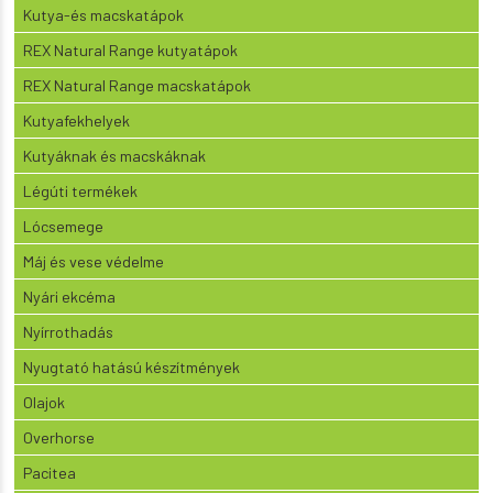
Kutya-és macskatápok
REX Natural Range kutyatápok
REX Natural Range macskatápok
Kutyafekhelyek
Kutyáknak és macskáknak
Légúti termékek
Lócsemege
Máj és vese védelme
Nyári ekcéma
Nyírrothadás
Nyugtató hatású készítmények
Olajok
Overhorse
Pacitea