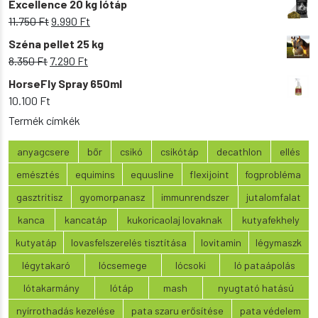
Excellence 20 kg lótáp
was:
is:
Original
Current
11.750
Ft
9.990
Ft
9.200 Ft.
8.090 Ft.
price
price
Széna pellet 25 kg
was:
is:
Original
Current
8.350
Ft
7.290
Ft
11.750 Ft.
9.990 Ft.
price
price
HorseFly Spray 650ml
was:
is:
10.100
Ft
8.350 Ft.
7.290 Ft.
Termék címkék
anyagcsere
bőr
csikó
csikótáp
decathlon
ellés
emésztés
equimins
equusline
flexijoint
fogprobléma
gasztritisz
gyomorpanasz
immunrendszer
jutalomfalat
kanca
kancatáp
kukoricaolaj lovaknak
kutyafekhely
kutyatáp
lovasfelszerelés tisztítása
lovitamin
légymaszk
légytakaró
lócsemege
lócsoki
ló pataápolás
lótakarmány
lótáp
mash
nyugtató hatású
nyírrothadás kezelése
pata szaru erősítése
pata védelem