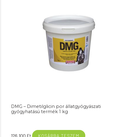
DMG – Dimetilglicin por állatgyógyászati
gyógyhatású termék 1 kg
126.100
Ft
KOSÁRBA TESZEM