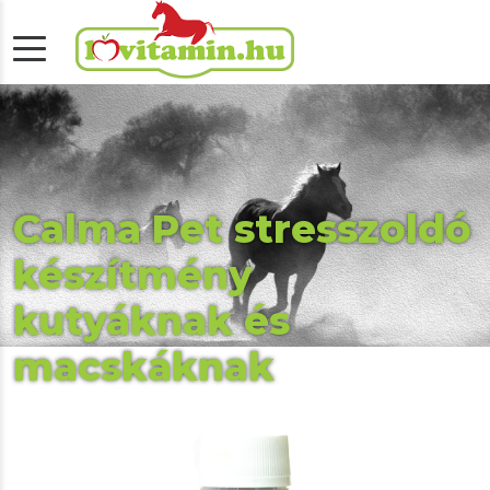
Calma Pet stresszoldó
készítmény
kutyáknak és
macskáknak