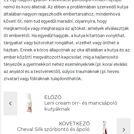
nemű és korú állatnál. Az ebben a problémában szenvedő kutya
általában nagyon ragaszkodik embertársához, mindenhová
követi őt, nem tud egyedül maradni, olyannyira, hogy
megkarmolja vagy megharapja az ajtókat, amelyek elválasztják
őt emberétől. Ha egyedül hagyják, a kutya kitartóan vonyíthat,
tárgyakat vagy bútorokat rongálhat, vizelhet vagy üríthet a
házban. Ennek a kóros állapotnak az oka általában a kutya és az
ember közötti megváltozott kapcsolat, míg a hajlamosító
tényezők a gyermekkori nehéz eseményeknek (pl. korai elválás
az anyától és a testvérektől), súlyos traumáknak (pl. heves
zivatar) vagy fóbiáknak tulajdoníthatók.
ELŐZŐ
Leni cream orr- és mancsápoló
kutyáknak
KÖVETKEZŐ
Cheval Silk szőrbontó és ápoló