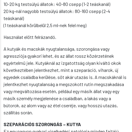
10-20 kg testsúlyú állatok: 40-80 csepp (1-2 teáskanál)
20 kg-nál nagyobb testsúlyú állatok: 80-160 csepp (2-4
teáskanál)
(1 teáskanál körülbelül 2,5 ml-nek felel meg)
Használat előtt felrázandó.
A kutyák és macskák nyugtalansága, szorongása vagy
agressziója gyakori lehet, és az állat rossz közérzetének
egyértelmű jele. Kutyáknál az izgatottság olyan kiváltó okok
következtében jelentkezhet, mint a szeparáció, viharok, új
egyedek családba kerülése, sőt akár utazás is. A macskáknál is
jelentkezhet nyugtalanság a megszokott rutin megszakadása
vagy megváltozása esetén, például egy másik állat vagy egy
másik személy megjelenése a családban, a lakás vagy a
bútorok, az alom vagy az étel cseréje, vagy hosszú utazás,
szállítás során.
SZEPARÁCIÓS SZORONGÁS – KUTYA
Ez egy nagyon gyakori viselkedési patológia minden fajtájú,