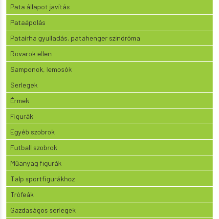
Pata állapot javítás
Pataápolás
Patairha gyulladás, patahenger szindróma
Rovarok ellen
Samponok, lemosók
Serlegek
Érmek
Figurák
Egyéb szobrok
Futball szobrok
Műanyag figurák
Talp sportfigurákhoz
Trófeák
Gazdaságos serlegek