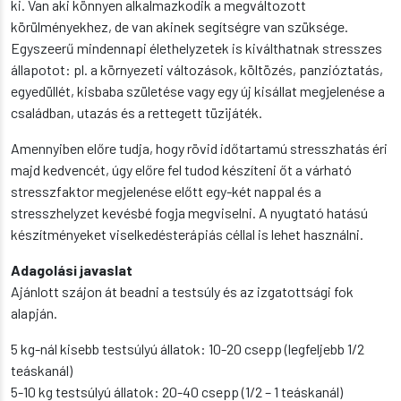
ki. Van aki könnyen alkalmazkodik a megváltozott
körülményekhez, de van akinek segítségre van szüksége.
Egyszeerű mindennapi élethelyzetek is kiválthatnak stresszes
állapotot: pl. a környezeti változások, költözés, panzióztatás,
egyedüllét, kisbaba születése vagy egy új kisállat megjelenése a
családban, utazás és a rettegett tüzijáték.
Amennyiben előre tudja, hogy rövid időtartamú stresszhatás éri
majd kedvencét, úgy előre fel tudod készíteni őt a várható
stresszfaktor megjelenése előtt egy-két nappal és a
stresszhelyzet kevésbé fogja megviselni. A nyugtató hatású
készítményeket viselkedésterápiás céllal is lehet használni.
Adagolási javaslat
Ajánlott szájon át beadni a testsúly és az izgatottsági fok
alapján.
5 kg-nál kisebb testsúlyú állatok: 10-20 csepp (legfeljebb 1/2
teáskanál)
5-10 kg testsúlyú állatok: 20-40 csepp (1/2 – 1 teáskanál)