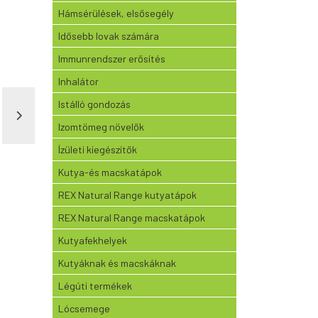
Hámsérülések, elsősegély
Idősebb lovak számára
Immunrendszer erősítés
Inhalátor
Istálló gondozás
Izomtömeg növelők
Ízületi kiegészítők
Kutya-és macskatápok
REX Natural Range kutyatápok
REX Natural Range macskatápok
Kutyafekhelyek
Kutyáknak és macskáknak
Légúti termékek
Lócsemege