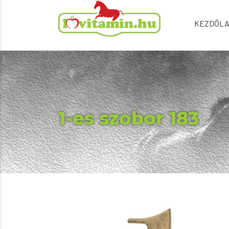
KEZDŐL
1-es szobor 183