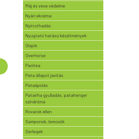
Máj és vese védelme
Nyári ekcéma
Nyírrothadás
Nyugtató hatású készítmények
Olajok
Overhorse
Pacitea
Pata állapot javítás
Pataápolás
Patairha gyulladás, patahenger
szindróma
Rovarok ellen
Samponok, lemosók
Serlegek