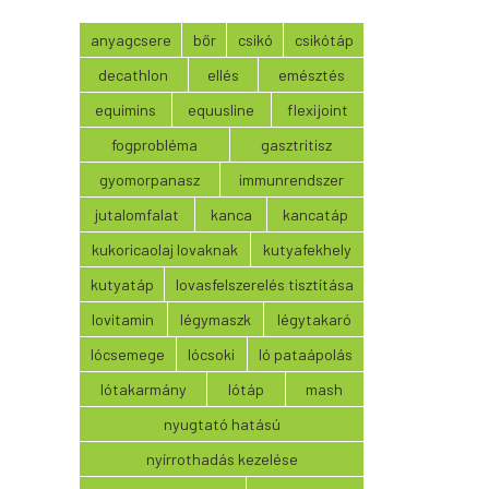
anyagcsere
bőr
csikó
csikótáp
decathlon
ellés
emésztés
equimins
equusline
flexijoint
fogprobléma
gasztritisz
gyomorpanasz
immunrendszer
jutalomfalat
kanca
kancatáp
kukoricaolaj lovaknak
kutyafekhely
kutyatáp
lovasfelszerelés tisztítása
lovitamin
légymaszk
légytakaró
lócsemege
lócsoki
ló pataápolás
lótakarmány
lótáp
mash
nyugtató hatású
nyírrothadás kezelése