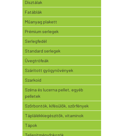
Dísztálak
Fatáblák
Műanyag plakett
Prémium serlegek
Serlegfedél
Standard serlegek
Üvegtrófeák
Szárított gyógynövények
Szarkoid
Széna és lucerna pellet, egyéb
pelletek
Szőrbontók, kifésülők, szőrfények
Táplálékkiegészítők, vitaminok
Tápok
Teljesítményfokozók