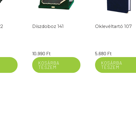
22
Díszdoboz 141
Oklevéltartó 107
10.990
Ft
5.680
Ft
KOSÁRBA
KOSÁRBA
TESZEM
TESZEM