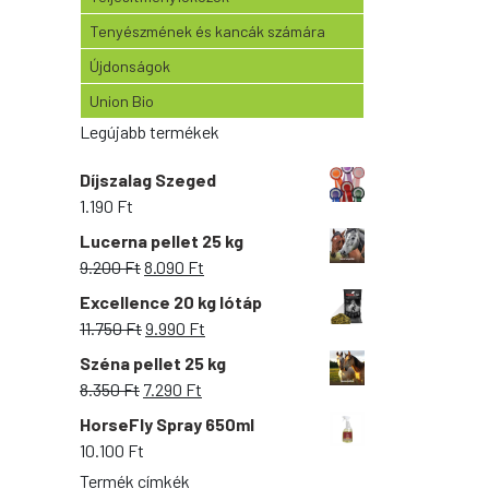
Tenyészmének és kancák számára
Újdonságok
Union Bio
Legújabb termékek
Díjszalag Szeged
1.190
Ft
Lucerna pellet 25 kg
Original
Current
9.200
Ft
8.090
Ft
price
price
Excellence 20 kg lótáp
was:
is:
Original
Current
11.750
Ft
9.990
Ft
9.200 Ft.
8.090 Ft.
price
price
Széna pellet 25 kg
was:
is:
Original
Current
8.350
Ft
7.290
Ft
11.750 Ft.
9.990 Ft.
price
price
HorseFly Spray 650ml
was:
is:
10.100
Ft
8.350 Ft.
7.290 Ft.
Termék címkék