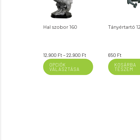
Hal szobor 160
Tányértartó 1
Ártartomány:
12.900
Ft
–
22.900
Ft
650
Ft
12.900 Ft
OPCIÓK
KOSÁRBA
VÁLASZTÁSA
TESZEM
-
22.900 Ft