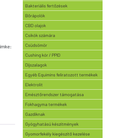
Bakteriális fertőzések
Bőrápolók
CBD olajok
Csikók számára
Csüdsömör
ímke:
Cushing kór / PPID
Díjszalagok
Egyéb Equimins feliratozott termékek
Elektrolit
Emésztőrendszer támogatása
Fokhagyma termékek
Gazdiknak
Gyógyhatású készítmények
Gyomorfekély kiegészítő kezelése