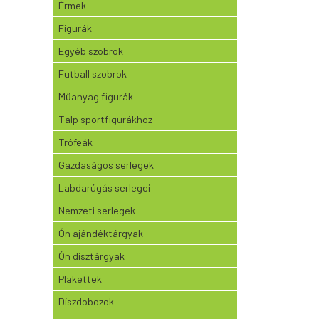
Érmek
Figurák
Egyéb szobrok
Futball szobrok
Műanyag figurák
Talp sportfigurákhoz
Trófeák
Gazdaságos serlegek
Labdarúgás serlegei
Nemzeti serlegek
Ón ajándéktárgyak
Ón dísztárgyak
Plakettek
Díszdobozok