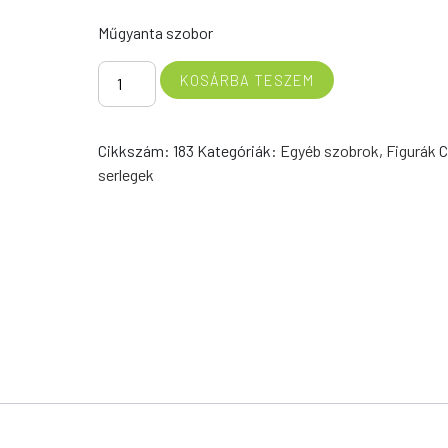
Műgyanta szobor
1-
KOSÁRBA TESZEM
es
szobor
183
Cikkszám:
183
Kategóriák:
Egyéb szobrok
,
Figurák
C
mennyiség
serlegek