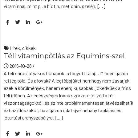
vitaminnal, mint pl. a biotin, metionin, szelén, […]
Hírek, cikkek
Téli vitaminpótlás az Equimins-szel
2016-10-28
/
A téli sáros latyakos hónapok, a fagyott talaj… Minden gazda
retteg tőle. És a lovak? A legtöbbjüket nemhogy nem zavarják
ezek a körülmények, hanem energikusabbak, jókedvűek a friss
téli időben. Az egészséges lovak szőrzete jól véd a téli
viszontagságoktól, és szinte problémamentesen átvészelhetik
ezt az időszakot, ha a gazda odafigyel néhány táplálási és
lótartási aranyszabályra. […]