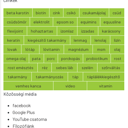
Címkék
beta karotin
biotin
cink
csikó
csukamájolaj
csüd
csüdsömör
elektrolit
epsom so
equimins
equusline
flexijoint
hohaztartas
izomlaz
izzadas
karácsony
keratin
kiegészítő takarmány
lenmag
lenolaj
lizin
lovak
lótáp
lóvitamin
magnézium
msm
olaj
omega olaj
pata
porc
porckopás
probiotikum
rost
rost emésztés
réz
sebes láb
szelén
szőrváltás
takarmány
takarmányozás
táp
táplálékkiegészítő
vemhes kanca
video
vitamin
Közösségi média
facebook
Google Plus
YouTube csatorna
Filozófiánk