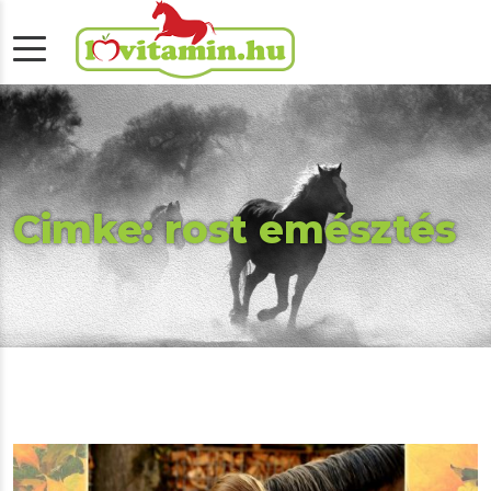
Cimke: rost emésztés