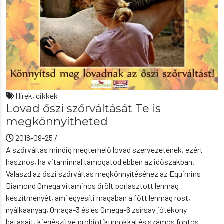
Hírek, cikkek
Lovad őszi szőrváltását Te is
megkönnyítheted
2018-09-25
/
A szőrváltás mindig megterhelő lovad szervezetének, ezért
hasznos, ha vitaminnal támogatod ebben az időszakban.
Válaszd az őszi szőrváltás megkönnyítéséhez az Equimins
Diamond Omega vitaminos őrölt porlasztott lenmag
készítményét, ami egyesíti magában a főtt lenmag rost,
nyálkaanyag, Omaga-3 és és Omega-6 zsírsav jótékony
hatásait, kiegészítve probiotikumokkal és számos fontos