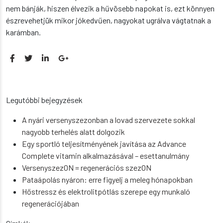
nem bánják, hiszen élvezik a hűvösebb napokat is, ezt könnyen
észrevehetjük mikor jókedvűen, nagyokat ugrálva vágtatnak a
karámban.
Legutóbbi bejegyzések
A nyári versenyszezonban a lovad szervezete sokkal
nagyobb terhelés alatt dolgozik
Egy sportló teljesítményének javítása az Advance
Complete vitamin alkalmazásával – esettanulmány
VersenyszezON = regenerációs szezON
Pataápolás nyáron: erre figyelj a meleg hónapokban
Hőstressz és elektrolitpótlás szerepe egy munkaló
regenerációjában