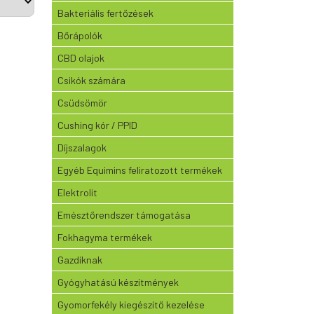
Bakteriális fertőzések
Bőrápolók
CBD olajok
Csikók számára
Csüdsömör
Cushing kór / PPID
Díjszalagok
Egyéb Equimins feliratozott termékek
Elektrolit
Emésztőrendszer támogatása
Fokhagyma termékek
Gazdiknak
Gyógyhatású készítmények
Gyomorfekély kiegészítő kezelése