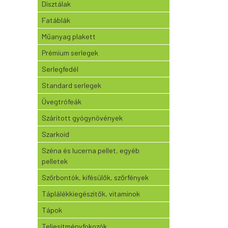
Dísztálak
Fatáblák
Műanyag plakett
Prémium serlegek
Serlegfedél
Standard serlegek
Üvegtrófeák
Szárított gyógynövények
Szarkoid
Széna és lucerna pellet, egyéb
pelletek
Szőrbontók, kifésülők, szőrfények
Táplálékkiegészítők, vitaminok
Tápok
Teljesítményfokozók