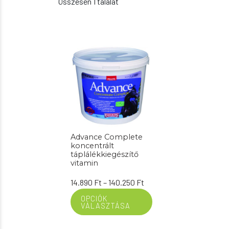
Összesen 1 találat
Advance Complete
koncentrált
táplálékkiegészítő
vitamin
Ártartomány:
14.890
Ft
–
140.250
Ft
14.890 Ft
OPCIÓK
VÁLASZTÁSA
-
140.250 Ft