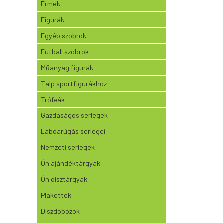
Érmek
Figurák
Egyéb szobrok
Futball szobrok
Műanyag figurák
Talp sportfigurákhoz
Trófeák
Gazdaságos serlegek
Labdarúgás serlegei
Nemzeti serlegek
Ón ajándéktárgyak
Ón dísztárgyak
Plakettek
Díszdobozok