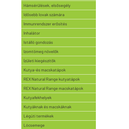
Hámsérülések, elsősegély
Idősebb lovak számára
Immunrendszer erősítés
Inhalátor
Istálló gondozás
Izomtömeg növelők
Ízületi kiegészítők
Kutya-és macskatápok
REX Natural Range kutyatápok
REX Natural Range macskatápok
Kutyafekhelyek
Kutyáknak és macskáknak
Légúti termékek
Lócsemege