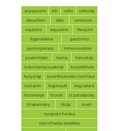
anyagcsere
bőr
csikó
csikótáp
decathlon
ellés
emésztés
equimins
equusline
flexijoint
fogprobléma
gasztritisz
gyomorpanasz
immunrendszer
jutalomfalat
kanca
kancatáp
kukoricaolaj lovaknak
kutyafekhely
kutyatáp
lovasfelszerelés tisztítása
lovitamin
légymaszk
légytakaró
lócsemege
lócsoki
ló pataápolás
lótakarmány
lótáp
mash
nyugtató hatású
nyírrothadás kezelése