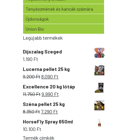
Tenyészmének és kancák számára
Újdonságok
Union Bio
Legújabb termékek
Díjszalag Szeged
1.190
Ft
Lucerna pellet 25 kg
Original
Current
9.200
Ft
8.090
Ft
price
price
Excellence 20 kg lótáp
was:
is:
Original
Current
11.750
Ft
9.990
Ft
9.200 Ft.
8.090 Ft.
price
price
Széna pellet 25 kg
was:
is:
Original
Current
8.350
Ft
7.290
Ft
11.750 Ft.
9.990 Ft.
price
price
HorseFly Spray 650ml
was:
is:
10.100
Ft
8.350 Ft.
7.290 Ft.
Termék címkék