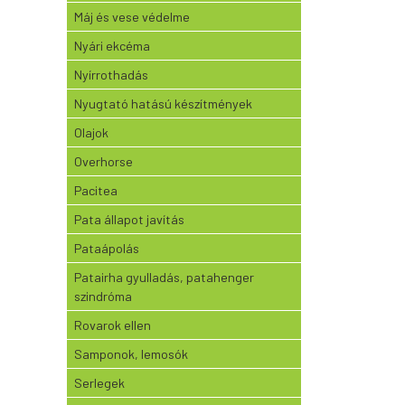
Máj és vese védelme
Nyári ekcéma
Nyírrothadás
Nyugtató hatású készítmények
Olajok
Overhorse
Pacitea
Pata állapot javítás
Pataápolás
Patairha gyulladás, patahenger
szindróma
Rovarok ellen
Samponok, lemosók
Serlegek