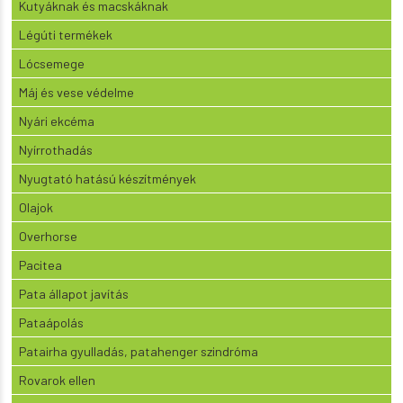
Kutyáknak és macskáknak
Légúti termékek
Lócsemege
Máj és vese védelme
Nyári ekcéma
Nyírrothadás
Nyugtató hatású készítmények
Olajok
Overhorse
Pacitea
Pata állapot javítás
Pataápolás
Patairha gyulladás, patahenger szindróma
Rovarok ellen