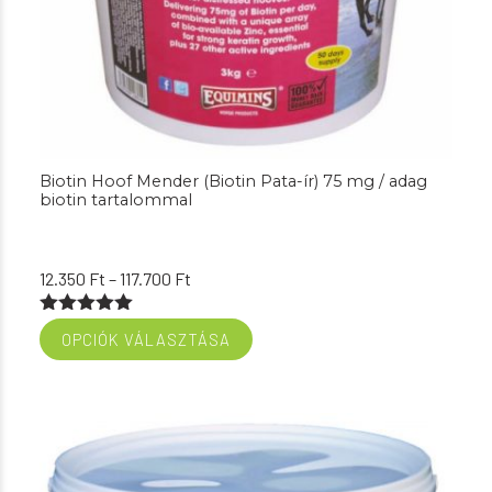
Biotin Hoof Mender (Biotin Pata-ír) 75 mg / adag
biotin tartalommal
Ártartomány:
12.350
Ft
–
117.700
Ft
12.350 Ft
Értékelés:
-
OPCIÓK VÁLASZTÁSA
5.00
/ 5
117.700 Ft