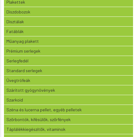
Plakettek
Díszdobozok
Dísztálak
Fatáblák
Műanyag plakett
Prémium serlegek
Serlegfedél
Standard serlegek
Üvegtrófeák
Szárított gyógynövények
Szarkoid
Széna és lucerna pellet, egyéb pelletek
Szőrbontók, kifésülők, szőrfények
Táplálékkiegészítők, vitaminok