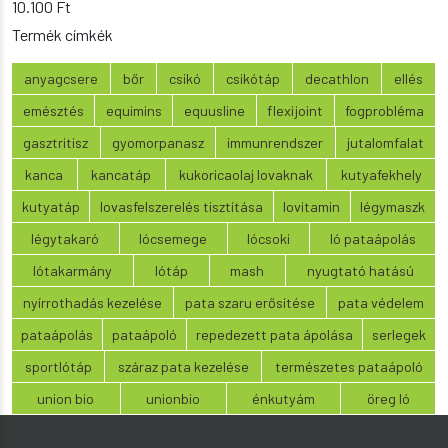
10.100
Ft
8.350 Ft.
7.290 Ft.
Termék címkék
anyagcsere
bőr
csikó
csikótáp
decathlon
ellés
emésztés
equimins
equusline
flexijoint
fogprobléma
gasztritisz
gyomorpanasz
immunrendszer
jutalomfalat
kanca
kancatáp
kukoricaolaj lovaknak
kutyafekhely
kutyatáp
lovasfelszerelés tisztítása
lovitamin
légymaszk
légytakaró
lócsemege
lócsoki
ló pataápolás
lótakarmány
lótáp
mash
nyugtató hatású
nyírrothadás kezelése
pata szaru erősítése
pata védelem
pataápolás
pataápoló
repedezett pata ápolása
serlegek
sportlótáp
száraz pata kezelése
természetes pataápoló
union bio
unionbio
énkutyám
öreg ló