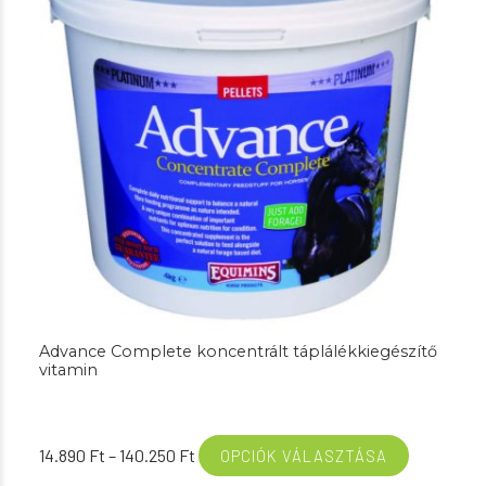
Advance Complete koncentrált táplálékkiegészítő
vitamin
Ártartomány:
14.890
Ft
–
140.250
Ft
OPCIÓK VÁLASZTÁSA
14.890 Ft