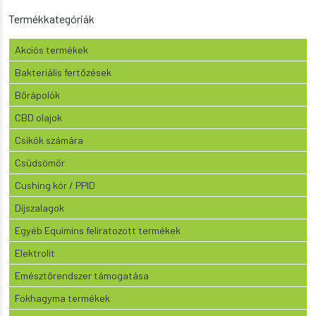
-
Termékkategóriák
140.250 Ft
Akciós termékek
Bakteriális fertőzések
Bőrápolók
CBD olajok
Csikók számára
Csüdsömör
Cushing kór / PPID
Díjszalagok
Egyéb Equimins feliratozott termékek
Elektrolit
Emésztőrendszer támogatása
Fokhagyma termékek