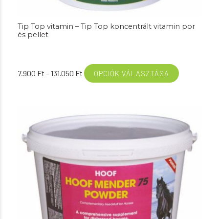
Tip Top vitamin – Tip Top koncentrált vitamin por
és pellet
Ártartomány:
7.900
Ft
–
131.050
Ft
OPCIÓK VÁLASZTÁSA
7.900 Ft
-
131.050 Ft