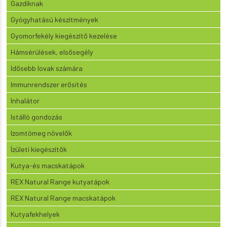
Gazdiknak
Gyógyhatású készítmények
Gyomorfekély kiegészítő kezelése
Hámsérülések, elsősegély
Idősebb lovak számára
Immunrendszer erősítés
Inhalátor
Istálló gondozás
Izomtömeg növelők
Ízületi kiegészítők
Kutya-és macskatápok
REX Natural Range kutyatápok
REX Natural Range macskatápok
Kutyafekhelyek