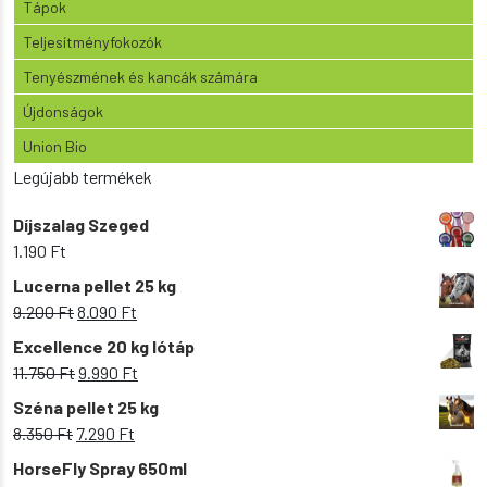
Tápok
Teljesítményfokozók
Tenyészmének és kancák számára
Újdonságok
Union Bio
Legújabb termékek
Díjszalag Szeged
1.190
Ft
Lucerna pellet 25 kg
Original
Current
9.200
Ft
8.090
Ft
price
price
Excellence 20 kg lótáp
was:
is:
Original
Current
11.750
Ft
9.990
Ft
9.200 Ft.
8.090 Ft.
price
price
Széna pellet 25 kg
was:
is:
Original
Current
8.350
Ft
7.290
Ft
11.750 Ft.
9.990 Ft.
price
price
HorseFly Spray 650ml
was:
is: