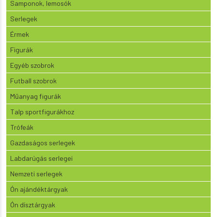
Samponok, lemosók
Serlegek
Érmek
Figurák
Egyéb szobrok
Futball szobrok
Műanyag figurák
Talp sportfigurákhoz
Trófeák
Gazdaságos serlegek
Labdarúgás serlegei
Nemzeti serlegek
Ón ajándéktárgyak
Ón dísztárgyak