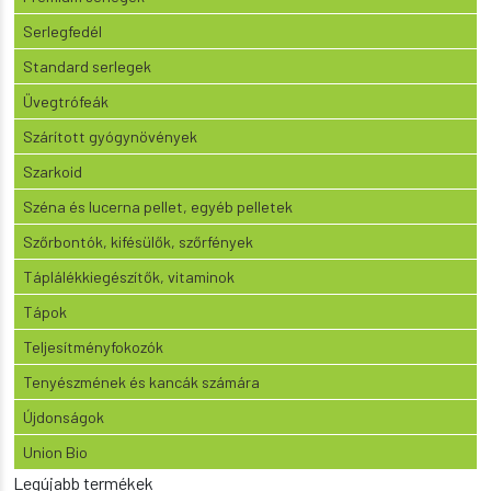
Serlegfedél
Standard serlegek
Üvegtrófeák
Szárított gyógynövények
Szarkoid
Széna és lucerna pellet, egyéb pelletek
Szőrbontók, kifésülők, szőrfények
Táplálékkiegészítők, vitaminok
Tápok
Teljesítményfokozók
Tenyészmének és kancák számára
Újdonságok
Union Bio
Legújabb termékek