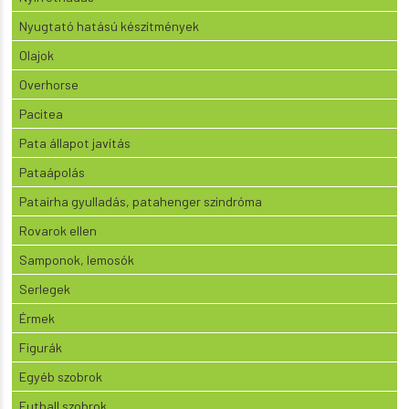
Nyugtató hatású készítmények
Olajok
Overhorse
Pacitea
Pata állapot javítás
Pataápolás
Patairha gyulladás, patahenger szindróma
Rovarok ellen
Samponok, lemosók
Serlegek
Érmek
Figurák
Egyéb szobrok
Futball szobrok