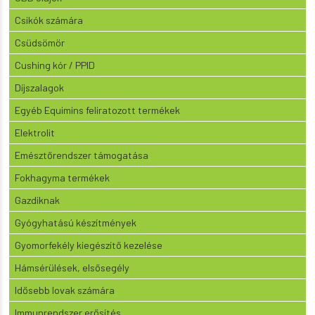
Csikók számára
Csüdsömör
Cushing kór / PPID
Díjszalagok
Egyéb Equimins feliratozott termékek
Elektrolit
Emésztőrendszer támogatása
Fokhagyma termékek
Gazdiknak
Gyógyhatású készítmények
Gyomorfekély kiegészítő kezelése
Hámsérülések, elsősegély
Idősebb lovak számára
Immunrendszer erősítés