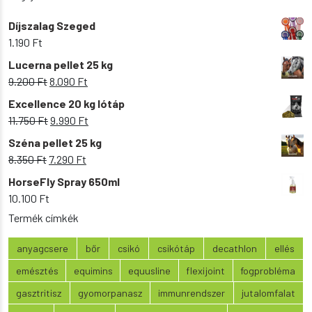
Díjszalag Szeged
1.190
Ft
Lucerna pellet 25 kg
Original
Current
9.200
Ft
8.090
Ft
price
price
Excellence 20 kg lótáp
was:
is:
Original
Current
11.750
Ft
9.990
Ft
9.200 Ft.
8.090 Ft.
price
price
Széna pellet 25 kg
was:
is:
Original
Current
8.350
Ft
7.290
Ft
11.750 Ft.
9.990 Ft.
price
price
HorseFly Spray 650ml
was:
is:
10.100
Ft
8.350 Ft.
7.290 Ft.
Termék címkék
anyagcsere
bőr
csikó
csikótáp
decathlon
ellés
emésztés
equimins
equusline
flexijoint
fogprobléma
gasztritisz
gyomorpanasz
immunrendszer
jutalomfalat