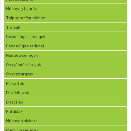
Műanyag figurák
Talp sportfigurákhoz
Trófeák
Gazdaságos serlegek
Labdarúgás serlegei
Nemzeti serlegek
Ón ajándéktárgyak
Ón dísztárgyak
Plakettek
Díszdobozok
Dísztálak
Fatáblák
Műanyag plakett
Prémium serlegek