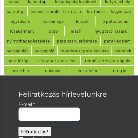
kanca
kancatáp
kukoricaolaj lovaknak
kutyafekhely
kutyatáp
lovasfelszerelés tisztítása
lovitamin
légymaszk
légytakaró
lócsemege
lócsoki
ló pataápolás
lótakarmány
lótáp
mash
nyugtató hatású
nyírrothadás kezelése
pata szaru erősítése
pata védelem
pataápolás
pataápoló
repedezett pata ápolása
serlegek
sportlótáp
száraz pata kezelése
természetes pataápoló
union bio
unionbio
énkutyám
öreg ló
Feliratkozás hírlevelünkre
E-mail
*