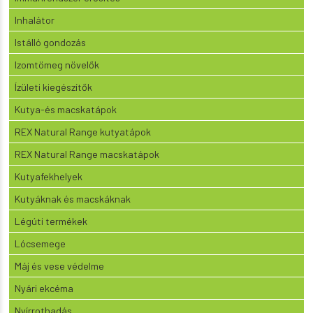
Inhalátor
Istálló gondozás
Izomtömeg növelők
Ízületi kiegészítők
Kutya-és macskatápok
REX Natural Range kutyatápok
REX Natural Range macskatápok
Kutyafekhelyek
Kutyáknak és macskáknak
Légúti termékek
Lócsemege
Máj és vese védelme
Nyári ekcéma
Nyírrothadás