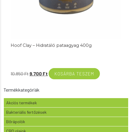
Hoof Clay – Hidratáló pataagyag 400g
Original
Current
10.850
Ft
9.700
Ft
KOSÁRBA TESZEM
price
price
was:
is:
Termékkategóriák
10.850 Ft.
9.700 Ft.
Akciós termékek
Bakteriális fertőzések
Bőrápolók
CBD olajok