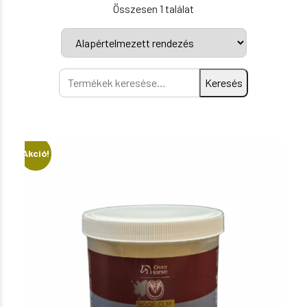
Összesen 1 találat
Keresés
Keresés
a
következőre:
Akció!