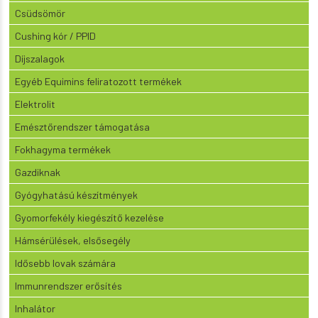
Csüdsömör
Cushing kór / PPID
Díjszalagok
Egyéb Equimins feliratozott termékek
Elektrolit
Emésztőrendszer támogatása
Fokhagyma termékek
Gazdiknak
Gyógyhatású készítmények
Gyomorfekély kiegészítő kezelése
Hámsérülések, elsősegély
Idősebb lovak számára
Immunrendszer erősítés
Inhalátor