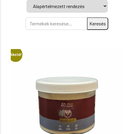
Keresés
Keresés
a
következőre:
Akció!