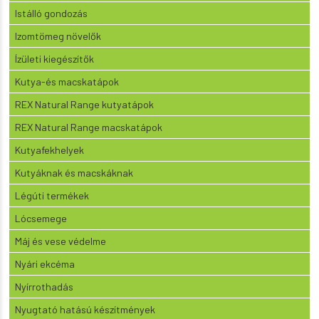
Istálló gondozás
Izomtömeg növelők
Ízületi kiegészítők
Kutya-és macskatápok
REX Natural Range kutyatápok
REX Natural Range macskatápok
Kutyafekhelyek
Kutyáknak és macskáknak
Légúti termékek
Lócsemege
Máj és vese védelme
Nyári ekcéma
Nyírrothadás
Nyugtató hatású készítmények