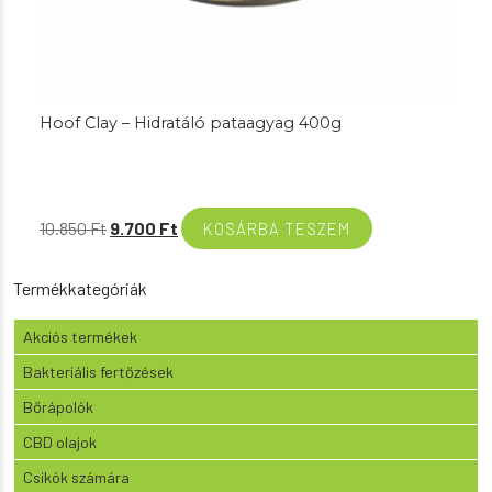
Hoof Clay – Hidratáló pataagyag 400g
Original
Current
10.850
Ft
9.700
Ft
KOSÁRBA TESZEM
price
price
was:
is:
Termékkategóriák
10.850 Ft.
9.700 Ft.
Akciós termékek
Bakteriális fertőzések
Bőrápolók
CBD olajok
Csikók számára