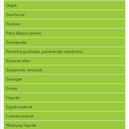
Olajok
Overhorse
Pacitea
Pata állapot javítás
Pataápolás
Patairha gyulladás, patahenger szindróma
Rovarok ellen
Samponok, lemosók
Serlegek
Érmek
Figurák
Egyéb szobrok
Futball szobrok
Műanyag figurák