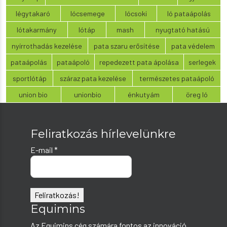
légytakaró
lócsemege
lócsoki
ló pataápolás
lótakarmány
lótáp
mash
nyugtató hatású
nyírrothadás kezelése
pata szaru erősítése
pata védelem
pataápolás
pataápoló
repedezett pata ápolása
serlegek
sportlótáp
száraz pata kezelése
természetes pataápoló
union bio
unionbio
énkutyám
öreg ló
Feliratkozás hírlevelünkre
E-mail
*
Equimins
Az Equimins cég számára fontos az innováció,