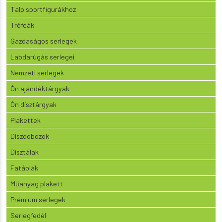
Talp sportfigurákhoz
Trófeák
Gazdaságos serlegek
Labdarúgás serlegei
Nemzeti serlegek
Ón ajándéktárgyak
Ón dísztárgyak
Plakettek
Díszdobozok
Dísztálak
Fatáblák
Műanyag plakett
Prémium serlegek
Serlegfedél