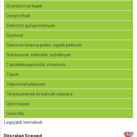
Standard serlegek
Üvegtrófeák
Szárított gyógynövények
Szarkoid
Széna és lucerna pellet, egyéb pelletek
Szőrbontók, kifésülők, szőrfények
Táplálékkiegészítők, vitaminok
Tápok
Teljesítményfokozók
Tenyészmének és kancák számára
Újdonságok
Union Bio
Legújabb termékek
Díjszalag Szeged