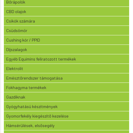
Bőrápolók
CBD olajok
Csikók számára
Csüdsömör
Cushing kór / PPID
Díjszalagok
Egyéb Equimins feliratozott termékek
Elektrolit
Emésztőrendszer támogatása
Fokhagyma termékek
Gazdiknak
Gyógyhatású készítmények
Gyomorfekély kiegészítő kezelése
Hámsérülések, elsősegély