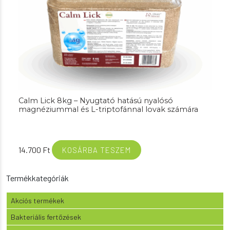
Calm Lick 8kg – Nyugtató hatású nyalósó
magnéziummal és L-triptofánnal lovak számára
14.700
Ft
KOSÁRBA TESZEM
Termékkategóriák
Akciós termékek
Bakteriális fertőzések