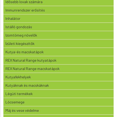
Idősebb lovak számára
Immunrendszer erősítés
Inhalátor
Istálló gondozás
Izomtömeg növelők
Ízületi kiegészítők
Kutya-és macskatápok
REX Natural Range kutyatápok
REX Natural Range macskatápok
Kutyafekhelyek
Kutyáknak és macskáknak
Légúti termékek
Lócsemege
Máj és vese védelme