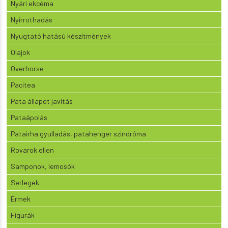
Nyári ekcéma
Nyírrothadás
Nyugtató hatású készítmények
Olajok
Overhorse
Pacitea
Pata állapot javítás
Pataápolás
Patairha gyulladás, patahenger szindróma
Rovarok ellen
Samponok, lemosók
Serlegek
Érmek
Figurák