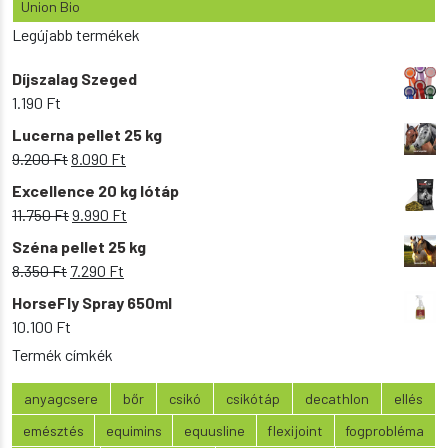
Union Bio
Legújabb termékek
Díjszalag Szeged
1.190
Ft
Lucerna pellet 25 kg
Original
Current
9.200
Ft
8.090
Ft
price
price
Excellence 20 kg lótáp
was:
is:
Original
Current
11.750
Ft
9.990
Ft
9.200 Ft.
8.090 Ft.
price
price
Széna pellet 25 kg
was:
is:
Original
Current
8.350
Ft
7.290
Ft
11.750 Ft.
9.990 Ft.
price
price
HorseFly Spray 650ml
was:
is:
10.100
Ft
8.350 Ft.
7.290 Ft.
Termék címkék
anyagcsere
bőr
csikó
csikótáp
decathlon
ellés
emésztés
equimins
equusline
flexijoint
fogprobléma