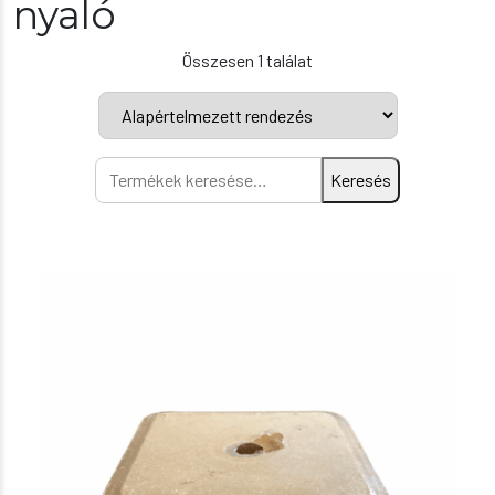
nyaló
Összesen 1 találat
Keresés
Keresés
a
következőre: