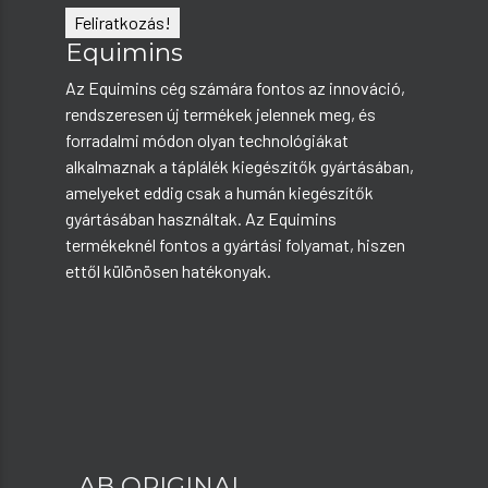
Equimins
Az Equimins cég számára fontos az innováció,
rendszeresen új termékek jelennek meg, és
forradalmi módon olyan technológiákat
alkalmaznak a táplálék kiegészítők gyártásában,
amelyeket eddig csak a humán kiegészítők
gyártásában használtak. Az Equimins
termékeknél fontos a gyártási folyamat, hiszen
ettől különösen hatékonyak.
AB ORIGINAL