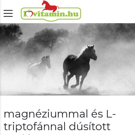
magnéziummal és L-
triptofánnal dúsított