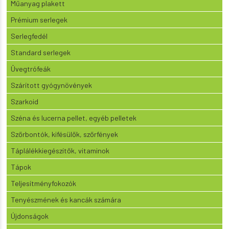
Műanyag plakett
Prémium serlegek
Serlegfedél
Standard serlegek
Üvegtrófeák
Szárított gyógynövények
Szarkoid
Széna és lucerna pellet, egyéb pelletek
Szőrbontók, kifésülők, szőrfények
Táplálékkiegészítők, vitaminok
Tápok
Teljesítményfokozók
Tenyészmének és kancák számára
Újdonságok