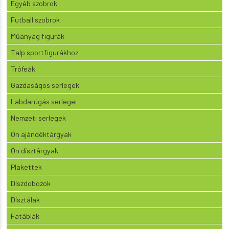
Egyéb szobrok
Futball szobrok
Műanyag figurák
Talp sportfigurákhoz
Trófeák
Gazdaságos serlegek
Labdarúgás serlegei
Nemzeti serlegek
Ón ajándéktárgyak
Ón dísztárgyak
Plakettek
Díszdobozok
Dísztálak
Fatáblák