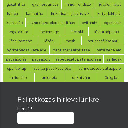
gasztritisz
gyomorpanasz
immunrendszer
jutalomfalat
kanca
kancatáp
kukoricaolaj lovaknak
kutyafekhely
kutyatáp
lovasfelszerelés tisztítása
lovitamin
légymaszk
légytakaró
lócsemege
lócsoki
ló pataápolás
lótakarmány
lótáp
mash
nyugtató hatású
nyírrothadás kezelése
pata szaru erősítése
pata védelem
pataápolás
pataápoló
repedezett pata ápolása
serlegek
sportlótáp
száraz pata kezelése
természetes pataápoló
union bio
unionbio
énkutyám
öreg ló
Feliratkozás hírlevelünkre
E-mail
*