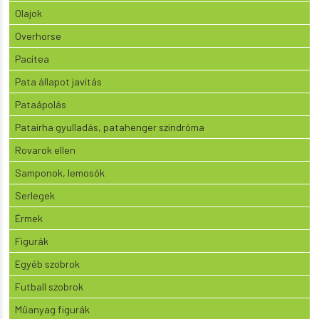
Olajok
Overhorse
Pacitea
Pata állapot javítás
Pataápolás
Patairha gyulladás, patahenger szindróma
Rovarok ellen
Samponok, lemosók
Serlegek
Érmek
Figurák
Egyéb szobrok
Futball szobrok
Műanyag figurák