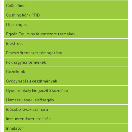
Csüdsömör
Cushing kór / PPID
Díjszalagok
Egyéb Equimins feliratozott termékek
Elektrolit
Emésztőrendszer támogatása
Fokhagyma termékek
Gazdiknak
Gyógyhatású készítmények
Gyomorfekély kiegészítő kezelése
Hámsérülések, elsősegély
Idősebb lovak számára
Immunrendszer erősítés
Inhalátor