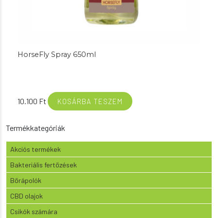
HorseFly Spray 650ml
10.100
Ft
KOSÁRBA TESZEM
Termékkategóriák
Akciós termékek
Bakteriális fertőzések
Bőrápolók
CBD olajok
Csikók számára