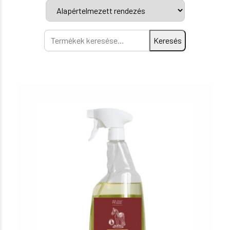
Keresés
Keresés
a
következőre: