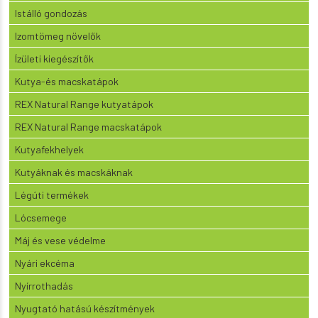
Istálló gondozás
Izomtömeg növelők
Ízületi kiegészítők
Kutya-és macskatápok
REX Natural Range kutyatápok
REX Natural Range macskatápok
Kutyafekhelyek
Kutyáknak és macskáknak
Légúti termékek
Lócsemege
Máj és vese védelme
Nyári ekcéma
Nyírrothadás
Nyugtató hatású készítmények