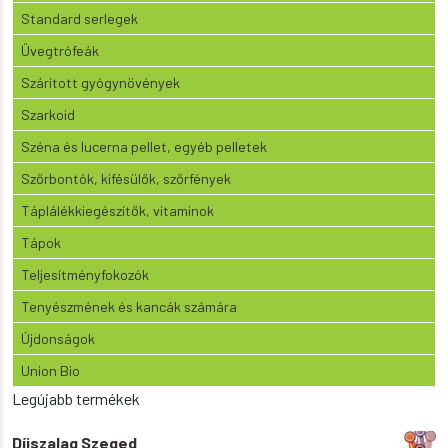
Standard serlegek
Üvegtrófeák
Szárított gyógynövények
Szarkoid
Széna és lucerna pellet, egyéb pelletek
Szőrbontók, kifésülők, szőrfények
Táplálékkiegészítők, vitaminok
Tápok
Teljesítményfokozók
Tenyészmének és kancák számára
Újdonságok
Union Bio
Legújabb termékek
Díjszalag Szeged