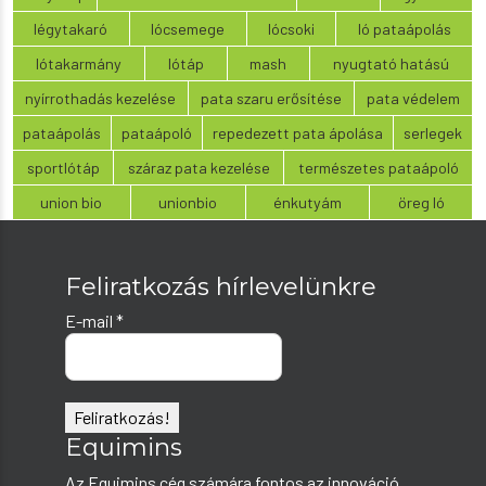
légytakaró
lócsemege
lócsoki
ló pataápolás
lótakarmány
lótáp
mash
nyugtató hatású
nyírrothadás kezelése
pata szaru erősítése
pata védelem
pataápolás
pataápoló
repedezett pata ápolása
serlegek
sportlótáp
száraz pata kezelése
természetes pataápoló
union bio
unionbio
énkutyám
öreg ló
Feliratkozás hírlevelünkre
E-mail
*
Equimins
Az Equimins cég számára fontos az innováció,