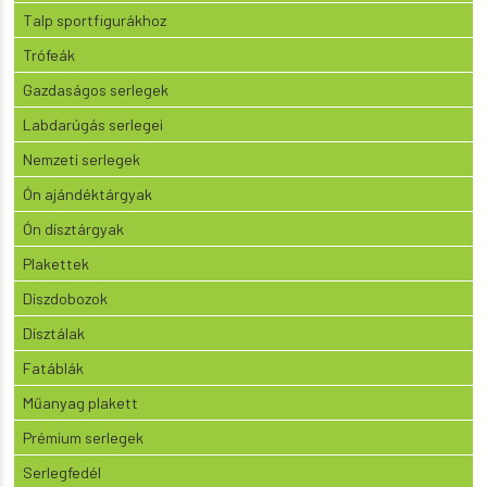
Talp sportfigurákhoz
Trófeák
Gazdaságos serlegek
Labdarúgás serlegei
Nemzeti serlegek
Ón ajándéktárgyak
Ón dísztárgyak
Plakettek
Díszdobozok
Dísztálak
Fatáblák
Műanyag plakett
Prémium serlegek
Serlegfedél