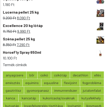
1.190
Ft
Lucerna pellet 25 kg
Original
Current
9.200
Ft
8.090
Ft
price
price
Excellence 20 kg lótáp
was:
is:
Original
Current
11.750
Ft
9.990
Ft
9.200 Ft.
8.090 Ft.
price
price
Széna pellet 25 kg
was:
is:
Original
Current
8.350
Ft
7.290
Ft
11.750 Ft.
9.990 Ft.
price
price
HorseFly Spray 650ml
was:
is:
10.100
Ft
8.350 Ft.
7.290 Ft.
Termék címkék
anyagcsere
bőr
csikó
csikótáp
decathlon
ellés
emésztés
equimins
equusline
flexijoint
fogprobléma
gasztritisz
gyomorpanasz
immunrendszer
jutalomfalat
kanca
kancatáp
kukoricaolaj lovaknak
kutyafekhely
kutyatáp
lovasfelszerelés tisztítása
lovitamin
légymaszk