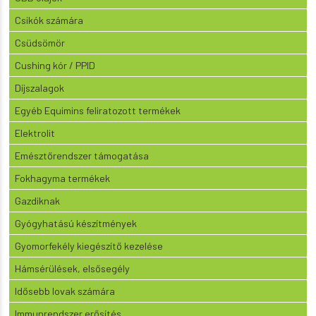
Csikók számára
Csüdsömör
Cushing kór / PPID
Díjszalagok
Egyéb Equimins feliratozott termékek
Elektrolit
Emésztőrendszer támogatása
Fokhagyma termékek
Gazdiknak
Gyógyhatású készítmények
Gyomorfekély kiegészítő kezelése
Hámsérülések, elsősegély
Idősebb lovak számára
Immunrendszer erősítés