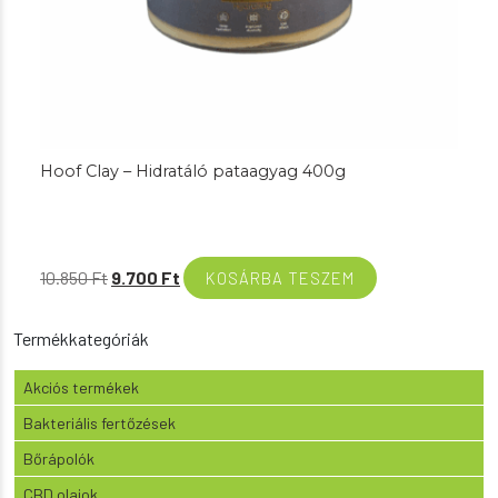
Hoof Clay – Hidratáló pataagyag 400g
Original
Current
10.850
Ft
9.700
Ft
KOSÁRBA TESZEM
price
price
was:
is:
Termékkategóriák
10.850 Ft.
9.700 Ft.
Akciós termékek
Bakteriális fertőzések
Bőrápolók
CBD olajok