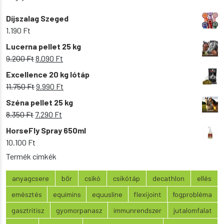
Díjszalag Szeged
1.190
Ft
Lucerna pellet 25 kg
Original
Current
9.200
Ft
8.090
Ft
price
price
Excellence 20 kg lótáp
was:
is:
Original
Current
11.750
Ft
9.990
Ft
9.200 Ft.
8.090 Ft.
price
price
Széna pellet 25 kg
was:
is:
Original
Current
8.350
Ft
7.290
Ft
11.750 Ft.
9.990 Ft.
price
price
HorseFly Spray 650ml
was:
is:
10.100
Ft
8.350 Ft.
7.290 Ft.
Termék címkék
anyagcsere
bőr
csikó
csikótáp
decathlon
ellés
emésztés
equimins
equusline
flexijoint
fogprobléma
gasztritisz
gyomorpanasz
immunrendszer
jutalomfalat