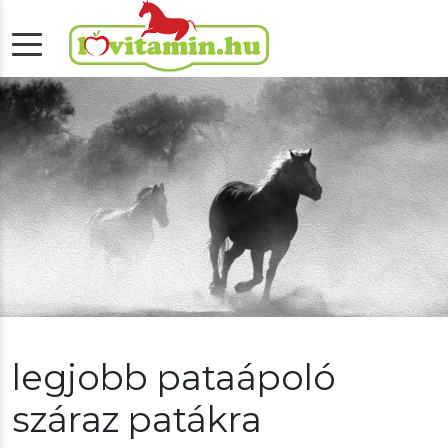
legjobb pataápoló
száraz patákra