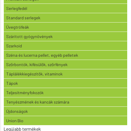
Serlegfedél
Standard serlegek
Üvegtrófeák
Szárított gyógynövények
Szarkoid
Széna és lucerna pellet, egyéb pelletek
Szőrbontók, kifésülők, szőrfények
Táplálékkiegészítők, vitaminok
Tápok
Teljesítményfokozók
Tenyészmének és kancák számára
Újdonságok
Union Bio
Legújabb termékek