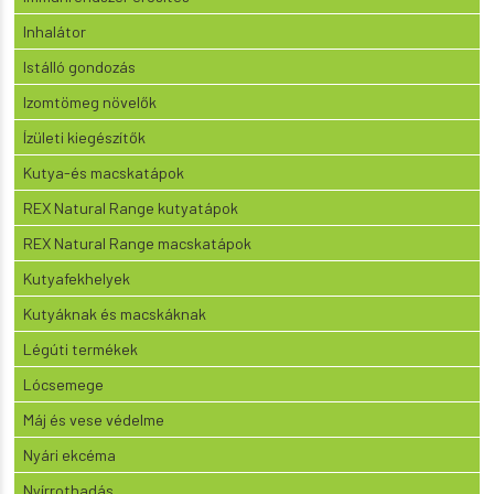
Inhalátor
Istálló gondozás
Izomtömeg növelők
Ízületi kiegészítők
Kutya-és macskatápok
REX Natural Range kutyatápok
REX Natural Range macskatápok
Kutyafekhelyek
Kutyáknak és macskáknak
Légúti termékek
Lócsemege
Máj és vese védelme
Nyári ekcéma
Nyírrothadás