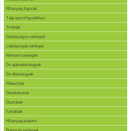
Műanyag figurák
Talp sportfigurákhoz
Trófeák
Gazdaságos serlegek
Labdarúgás serlegei
Nemzeti serlegek
Ón ajándéktárgyak
Ón dísztárgyak
Plakettek
Díszdobozok
Dísztálak
Fatáblák
Műanyag plakett
Prémium serlegek