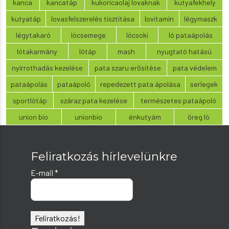
kanca
kancatáp
kukoricaolaj lovaknak
kutyafekhely
kutyatáp
lovasfelszerelés tisztítása
lovitamin
légymaszk
légytakaró
lócsemege
lócsoki
ló pataápolás
lótakarmány
lótáp
mash
nyugtató hatású
nyírrothadás kezelése
pata szaru erősítése
pata védelem
pataápolás
pataápoló
repedezett pata ápolása
serlegek
sportlótáp
száraz pata kezelése
természetes pataápoló
union bio
unionbio
énkutyám
öreg ló
Feliratkozás hírlevelünkre
E-mail
*