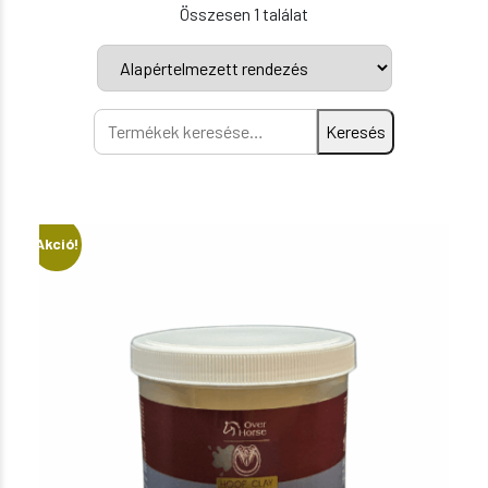
Összesen 1 találat
Keresés
Keresés
a
következőre:
Akció!