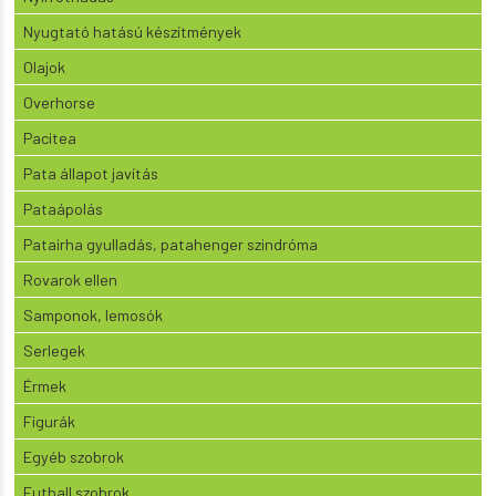
Nyugtató hatású készítmények
Olajok
Overhorse
Pacitea
Pata állapot javítás
Pataápolás
Patairha gyulladás, patahenger szindróma
Rovarok ellen
Samponok, lemosók
Serlegek
Érmek
Figurák
Egyéb szobrok
Futball szobrok