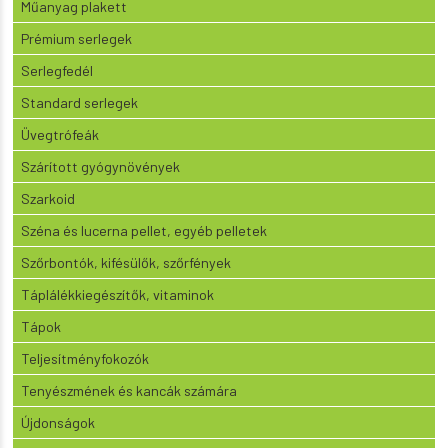
Műanyag plakett
Prémium serlegek
Serlegfedél
Standard serlegek
Üvegtrófeák
Szárított gyógynövények
Szarkoid
Széna és lucerna pellet, egyéb pelletek
Szőrbontók, kifésülők, szőrfények
Táplálékkiegészítők, vitaminok
Tápok
Teljesítményfokozók
Tenyészmének és kancák számára
Újdonságok