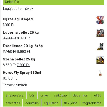
Union Bio
Legújabb termékek
Díjszalag Szeged
1.190
Ft
Lucerna pellet 25 kg
Original
Current
9.200
Ft
8.090
Ft
price
price
Excellence 20 kg lótáp
was:
is:
Original
Current
11.750
Ft
9.990
Ft
9.200 Ft.
8.090 Ft.
price
price
Széna pellet 25 kg
was:
is:
Original
Current
8.350
Ft
7.290
Ft
11.750 Ft.
9.990 Ft.
price
price
HorseFly Spray 650ml
was:
is:
10.100
Ft
8.350 Ft.
7.290 Ft.
Termék címkék
anyagcsere
bőr
csikó
csikótáp
decathlon
ellés
emésztés
equimins
equusline
flexijoint
fogprobléma