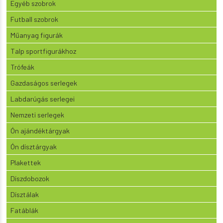
Egyéb szobrok
Futball szobrok
Műanyag figurák
Talp sportfigurákhoz
Trófeák
Gazdaságos serlegek
Labdarúgás serlegei
Nemzeti serlegek
Ón ajándéktárgyak
Ón dísztárgyak
Plakettek
Díszdobozok
Dísztálak
Fatáblák