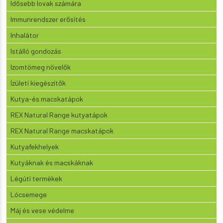
Idősebb lovak számára
Immunrendszer erősítés
Inhalátor
Istálló gondozás
Izomtömeg növelők
Ízületi kiegészítők
Kutya-és macskatápok
REX Natural Range kutyatápok
REX Natural Range macskatápok
Kutyafekhelyek
Kutyáknak és macskáknak
Légúti termékek
Lócsemege
Máj és vese védelme