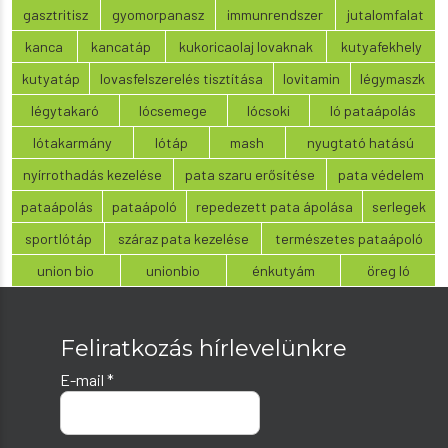
gasztritisz
gyomorpanasz
immunrendszer
jutalomfalat
kanca
kancatáp
kukoricaolaj lovaknak
kutyafekhely
kutyatáp
lovasfelszerelés tisztítása
lovitamin
légymaszk
légytakaró
lócsemege
lócsoki
ló pataápolás
lótakarmány
lótáp
mash
nyugtató hatású
nyírrothadás kezelése
pata szaru erősítése
pata védelem
pataápolás
pataápoló
repedezett pata ápolása
serlegek
sportlótáp
száraz pata kezelése
természetes pataápoló
union bio
unionbio
énkutyám
öreg ló
Feliratkozás hírlevelünkre
E-mail
*