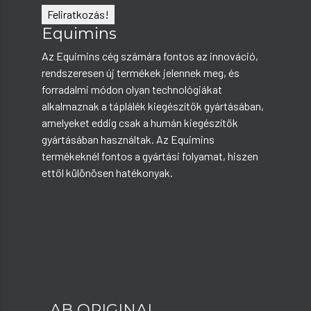
Equimins
Az Equimins cég számára fontos az innováció,
rendszeresen új termékek jelennek meg, és
forradalmi módon olyan technológiákat
alkalmaznak a táplálék kiegészítők gyártásában,
amelyeket eddig csak a humán kiegészítők
gyártásában használtak. Az Equimins
termékeknél fontos a gyártási folyamat, hiszen
ettől különösen hatékonyak.
AB ORIGINAL