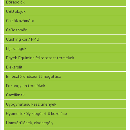
Bőrápolók
CBD olajok
Csikók számára
Csüdsömör
Cushing kór / PPID
Díjszalagok
Egyéb Equimins feliratozott termékek
Elektrolit
Emésztőrendszer támogatása
Fokhagyma termékek
Gazdiknak
Gyógyhatású készítmények
Gyomorfekély kiegészítő kezelése
Hámsérülések, elsősegély