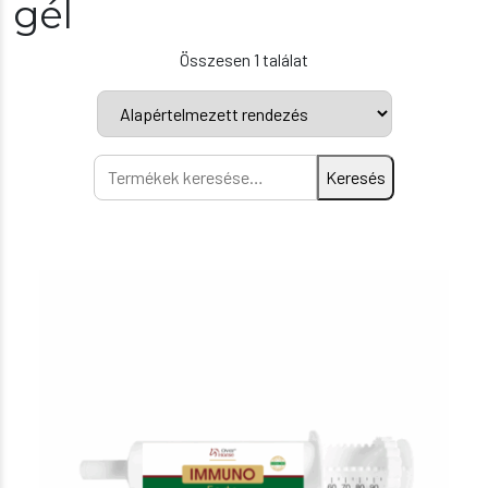
gél
Összesen 1 találat
Keresés
Keresés
a
következőre: