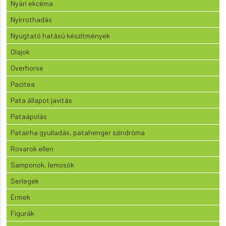
Nyári ekcéma
Nyírrothadás
Nyugtató hatású készítmények
Olajok
Overhorse
Pacitea
Pata állapot javítás
Pataápolás
Patairha gyulladás, patahenger szindróma
Rovarok ellen
Samponok, lemosók
Serlegek
Érmek
Figurák