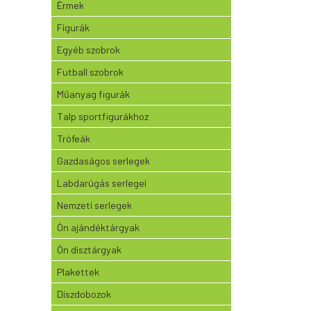
Érmek
Figurák
Egyéb szobrok
Futball szobrok
Műanyag figurák
Talp sportfigurákhoz
Trófeák
Gazdaságos serlegek
Labdarúgás serlegei
Nemzeti serlegek
Ón ajándéktárgyak
Ón dísztárgyak
Plakettek
Díszdobozok