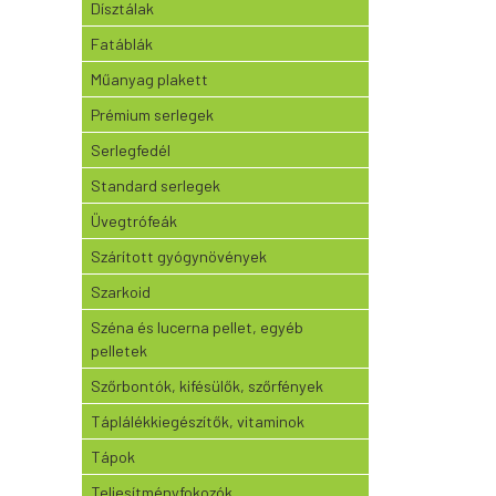
Dísztálak
Fatáblák
Műanyag plakett
Prémium serlegek
Serlegfedél
Standard serlegek
Üvegtrófeák
Szárított gyógynövények
Szarkoid
Széna és lucerna pellet, egyéb
pelletek
Szőrbontók, kifésülők, szőrfények
Táplálékkiegészítők, vitaminok
Tápok
Teljesítményfokozók