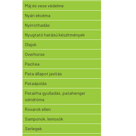
Máj és vese védelme
Nyári ekcéma
Nyírrothadás
Nyugtató hatású készítmények
Olajok
Overhorse
Pacitea
Pata állapot javítás
Pataápolás
Patairha gyulladás, patahenger
szindróma
Rovarok ellen
Samponok, lemosók
Serlegek