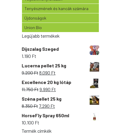
Tenyészmének és kancák számára
Újdonságok
Union Bio
Legújabb termékek
Díjszalag Szeged
1.190
Ft
Lucerna pellet 25 kg
Original
Current
9.200
Ft
8.090
Ft
price
price
Excellence 20 kg lótáp
was:
is:
Original
Current
11.750
Ft
9.990
Ft
9.200 Ft.
8.090 Ft.
price
price
Széna pellet 25 kg
was:
is:
Original
Current
8.350
Ft
7.290
Ft
11.750 Ft.
9.990 Ft.
price
price
HorseFly Spray 650ml
was:
is:
10.100
Ft
8.350 Ft.
7.290 Ft.
Termék címkék