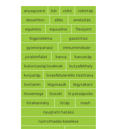
anyagcsere
bőr
csikó
csikótáp
decathlon
ellés
emésztés
equimins
equusline
flexijoint
fogprobléma
gasztritisz
gyomorpanasz
immunrendszer
jutalomfalat
kanca
kancatáp
kukoricaolaj lovaknak
kutyafekhely
kutyatáp
lovasfelszerelés tisztítása
lovitamin
légymaszk
légytakaró
lócsemege
lócsoki
ló pataápolás
lótakarmány
lótáp
mash
nyugtató hatású
nyírrothadás kezelése