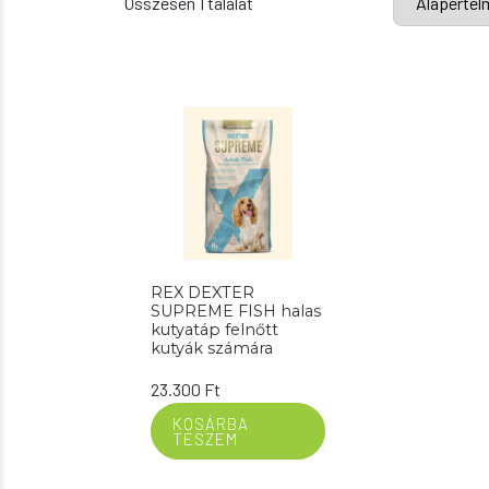
Összesen 1 találat
REX DEXTER
SUPREME FISH halas
kutyatáp felnőtt
kutyák számára
23.300
Ft
KOSÁRBA
TESZEM