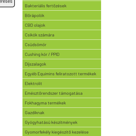
eresés
Bakteriális fertőzések
Bőrápolók
CBD olajok
Csikók számára
Csüdsömör
Cushing kór / PPID
Díjszalagok
Egyéb Equimins feliratozott termékek
Elektrolit
Emésztőrendszer támogatása
Fokhagyma termékek
Gazdiknak
Gyógyhatású készítmények
Gyomorfekély kiegészítő kezelése