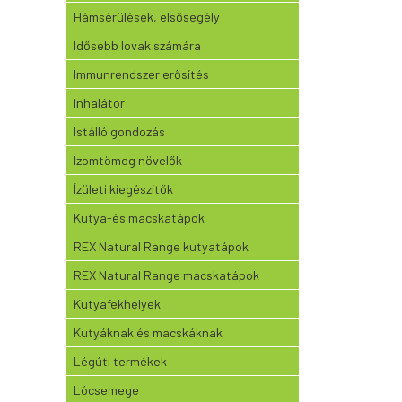
Hámsérülések, elsősegély
Idősebb lovak számára
Immunrendszer erősítés
Inhalátor
Istálló gondozás
Izomtömeg növelők
Ízületi kiegészítők
Kutya-és macskatápok
REX Natural Range kutyatápok
REX Natural Range macskatápok
Kutyafekhelyek
Kutyáknak és macskáknak
Légúti termékek
Lócsemege