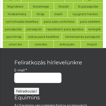
légytakaró
lócsemege
lócsoki
ló pataápolás
lótakarmány
lótáp
mash
nyugtató hatású
nyírrothadás kezelése
pata szaru erősítése
pata védelem
pataápolás
pataápoló
repedezett pata ápolása
serlegek
sportlótáp
száraz pata kezelése
természetes pataápoló
union bio
unionbio
énkutyám
öreg ló
Feliratkozás hírlevelünkre
E-mail
*
Equimins
Az Equimins cég számára fontos az innováció,