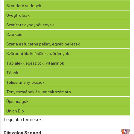
Standard serlegek
Üvegtrófeák
Szárított gyógynövények
Szarkoid
Széna és lucerna pellet, egyéb pelletek
Szőrbontók, kifésülők, szőrfények
Táplálékkiegészítők, vitaminok
Tápok
Teljesítményfokozók
Tenyészmének és kancák számára
Újdonságok
Union Bio
Legújabb termékek
Díjszalag Szeged