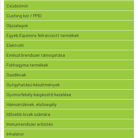
Csüdsömör
Cushing kór / PPID
Díjszalagok
Egyéb Equimins feliratozott termékek
Elektrolit
Emésztőrendszer támogatása
Fokhagyma termékek
Gazdiknak
Gyógyhatású készítmények
Gyomorfekély kiegészítő kezelése
Hámsérülések, elsősegély
Idősebb lovak számára
Immunrendszer erősítés
Inhalátor