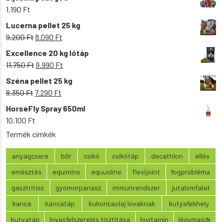
1.190
Ft
Lucerna pellet 25 kg
Original
Current
9.200
Ft
8.090
Ft
price
price
Excellence 20 kg lótáp
was:
is:
Original
Current
11.750
Ft
9.990
Ft
9.200 Ft.
8.090 Ft.
price
price
Széna pellet 25 kg
was:
is:
Original
Current
8.350
Ft
7.290
Ft
11.750 Ft.
9.990 Ft.
price
price
HorseFly Spray 650ml
was:
is:
10.100
Ft
8.350 Ft.
7.290 Ft.
Termék címkék
anyagcsere
bőr
csikó
csikótáp
decathlon
ellés
emésztés
equimins
equusline
flexijoint
fogprobléma
gasztritisz
gyomorpanasz
immunrendszer
jutalomfalat
kanca
kancatáp
kukoricaolaj lovaknak
kutyafekhely
kutyatáp
lovasfelszerelés tisztítása
lovitamin
légymaszk