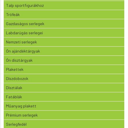
Talp sportfigurákhoz
Trófeák
Gazdaságos serlegek
Labdarúgás serlegei
Nemzeti serlegek
Ón ajándéktárgyak
Ón dísztárgyak
Plakettek
Díszdobozok
Dísztálak
Fatáblák
Műanyag plakett
Prémium serlegek
Serlegfedél