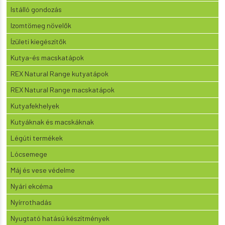
Istálló gondozás
Izomtömeg növelők
Ízületi kiegészítők
Kutya-és macskatápok
REX Natural Range kutyatápok
REX Natural Range macskatápok
Kutyafekhelyek
Kutyáknak és macskáknak
Légúti termékek
Lócsemege
Máj és vese védelme
Nyári ekcéma
Nyírrothadás
Nyugtató hatású készítmények