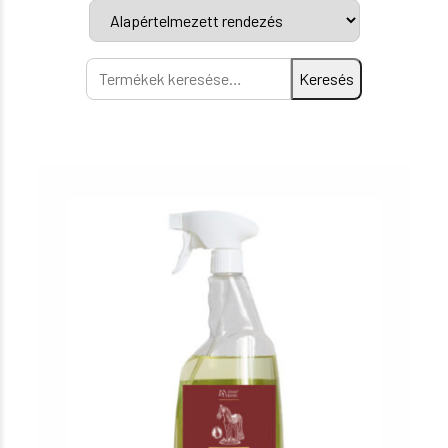
Keresés
Keresés
a
következőre: