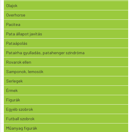
Olajok
Overhorse
Pacitea
Pata állapot javítás
Pataápolás
Patairha gyulladás, patahenger szindróma
Rovarok ellen
Samponok, lemosók
Serlegek
Érmek
Figurák
Egyéb szobrok
Futball szobrok
Műanyag figurák