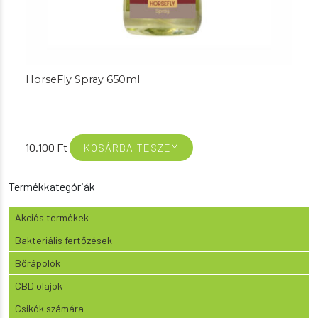
HorseFly Spray 650ml
10.100
Ft
KOSÁRBA TESZEM
Termékkategóriák
Akciós termékek
Bakteriális fertőzések
Bőrápolók
CBD olajok
Csikók számára