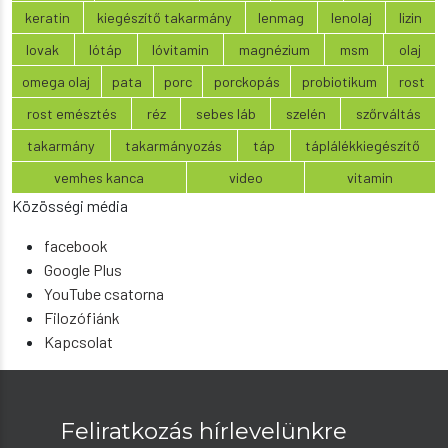
keratin
kiegészítő takarmány
lenmag
lenolaj
lizin
lovak
lótáp
lóvitamin
magnézium
msm
olaj
omega olaj
pata
porc
porckopás
probiotikum
rost
rost emésztés
réz
sebes láb
szelén
szőrváltás
takarmány
takarmányozás
táp
táplálékkiegészítő
vemhes kanca
video
vitamin
Közösségi média
facebook
Google Plus
YouTube csatorna
Filozófiánk
Kapcsolat
Feliratkozás hírlevelünkre