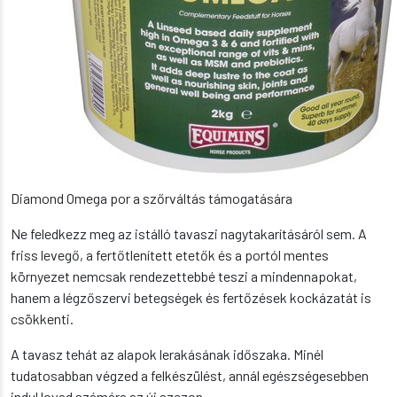
Diamond Omega por a szőrváltás támogatására
Ne feledkezz meg az istálló tavaszi nagytakarításáról sem. A
friss levegő, a fertőtlenített etetők és a portól mentes
környezet nemcsak rendezettebbé teszi a mindennapokat,
hanem a légzőszervi betegségek és fertőzések kockázatát is
csökkenti.
A tavasz tehát az alapok lerakásának időszaka. Minél
tudatosabban végzed a felkészülést, annál egészségesebben
indul lovad számára az új szezon.