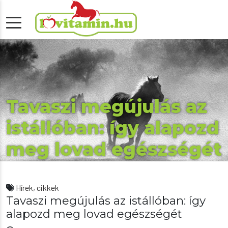
Tavaszi megújulás az
istállóban: így alapozd
meg lovad egészségét
Hírek, cikkek
Tavaszi megújulás az istállóban: így
alapozd meg lovad egészségét