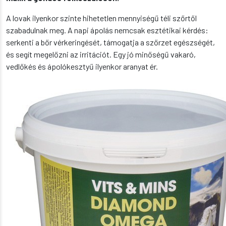
A lovak ilyenkor szinte hihetetlen mennyiségű téli szőrtől
szabadulnak meg. A napi ápolás nemcsak esztétikai kérdés:
serkenti a bőr vérkeringését, támogatja a szőrzet egészségét,
és segít megelőzni az irritációt. Egy jó minőségű vakaró,
vedlőkés és ápolókesztyű ilyenkor aranyat ér.