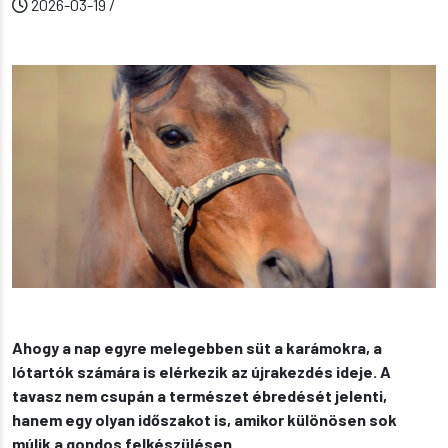
2026-03-19
/
Ahogy a nap egyre melegebben süt a karámokra, a
lótartók számára is elérkezik az újrakezdés ideje. A
tavasz nem csupán a természet ébredését jelenti,
hanem egy olyan időszakot is, amikor különösen sok
múlik a gondos felkészülésen.