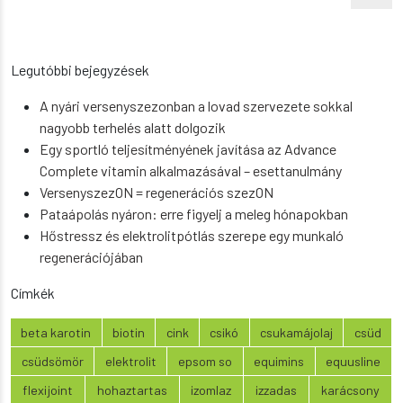
Legutóbbi bejegyzések
A nyári versenyszezonban a lovad szervezete sokkal
nagyobb terhelés alatt dolgozik
Egy sportló teljesítményének javítása az Advance
Complete vitamin alkalmazásával – esettanulmány
VersenyszezON = regenerációs szezON
Pataápolás nyáron: erre figyelj a meleg hónapokban
Hőstressz és elektrolitpótlás szerepe egy munkaló
regenerációjában
Címkék
beta karotin
biotin
cink
csikó
csukamájolaj
csüd
csüdsömör
elektrolit
epsom so
equimins
equusline
flexijoint
hohaztartas
izomlaz
izzadas
karácsony