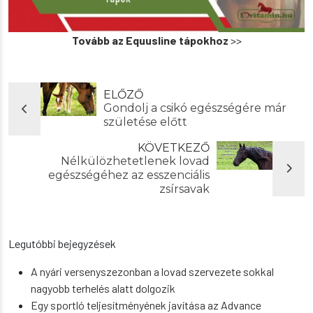
Tovább az Equusline tápokhoz
>>
ELŐZŐ
Gondolj a csikó egészségére már
születése előtt
KÖVETKEZŐ
Nélkülözhetetlenek lovad
egészségéhez az esszenciális
zsírsavak
Legutóbbi bejegyzések
A nyári versenyszezonban a lovad szervezete sokkal
nagyobb terhelés alatt dolgozik
Egy sportló teljesítményének javítása az Advance