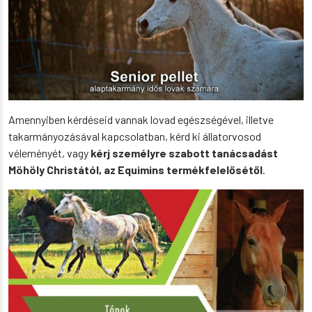
Amennyiben kérdéseid vannak lovad egészségével, illetve
takarmányozásával kapcsolatban, kérd ki állatorvosod
véleményét, vagy
kérj személyre szabott tanácsadást
Möhöly Christától, az Equimins termékfelelősétől
.