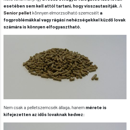
esetében sem kell attól tartani, hogy visszautasítják.
A
Senior pellet
könnyen elmorzsolható szemcséit
a
fogproblémákkal vagy rágási nehézségekkel küzdő lovak
számára is könnyen elfogyasztható.
Nem csak a pelletszemcsék állaga, hanem
mérete is
kifejezetten az idős lovaknak kedvez: