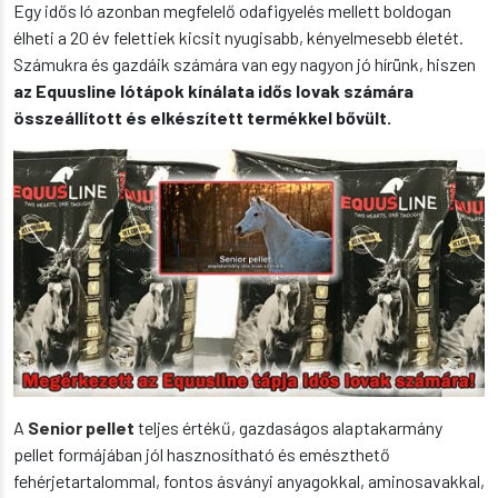
Egy idős ló azonban megfelelő odafigyelés mellett boldogan
élheti a 20 év felettiek kicsit nyugisabb, kényelmesebb életét.
Számukra és gazdáik számára van egy nagyon jó hírünk, hiszen
az Equusline lótápok kínálata idős lovak számára
összeállított és elkészített termékkel bővült.
A
Senior pellet
teljes értékű, gazdaságos alaptakarmány
pellet formájában jól hasznosítható és emészthető
fehérjetartalommal, fontos ásványi anyagokkal, aminosavakkal,