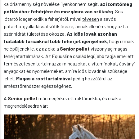
kalóriamennyiség növelése ilyenkor nem segít,
az izomtömeg
pótlásához fehérjére és mozgásra van szükség
. Sok
lótartó idegenkedik a fehérjétől, mivel
tévesen
a savós
patairha-gyulladással kötik össze, annak ellenére, hogy azt a
szénhidrát túletetése okozza.
Az idős lovak azonban
fiatalabb társaiknál több fehérjét igényelnek
, hogy izmaik
ne épüljenek le, ez az oka a
Senior pellet
viszonylag magas
fehérjetartalmának. Az Equusline család legújabb tagja emellett
természetesen tartalmazza mindazokat a vitaminokat, ásványi
anyagokat és nyomelemeket, amire idős lovadnak szüksége
lehet.
Magas a rosttartalmával
pedig hozzájárul az
emésztőrendszer egészségéhez.
A
Senior pellet
már megérkezett raktárunkba, és csak a
megrendelésedre vár: