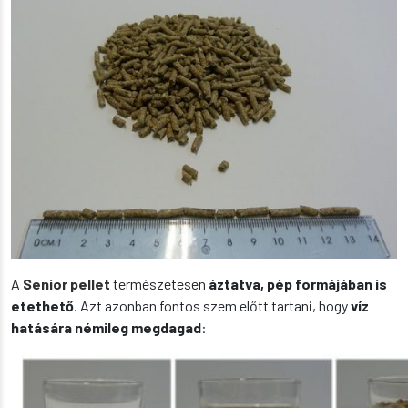
A
Senior pellet
természetesen
áztatva, pép formájában is
etethető
. Azt azonban fontos szem előtt tartani, hogy
víz
hatására némileg megdagad
: