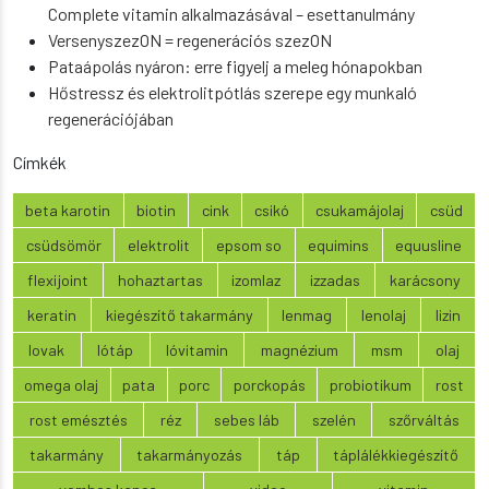
Complete vitamin alkalmazásával – esettanulmány
VersenyszezON = regenerációs szezON
Pataápolás nyáron: erre figyelj a meleg hónapokban
Hőstressz és elektrolitpótlás szerepe egy munkaló
regenerációjában
Címkék
beta karotin
biotin
cink
csikó
csukamájolaj
csüd
csüdsömör
elektrolit
epsom so
equimins
equusline
flexijoint
hohaztartas
izomlaz
izzadas
karácsony
keratin
kiegészítő takarmány
lenmag
lenolaj
lizin
lovak
lótáp
lóvitamin
magnézium
msm
olaj
omega olaj
pata
porc
porckopás
probiotikum
rost
rost emésztés
réz
sebes láb
szelén
szőrváltás
takarmány
takarmányozás
táp
táplálékkiegészítő