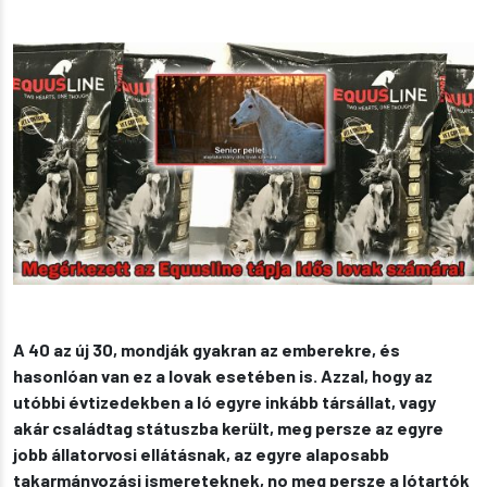
A 40 az új 30, mondják gyakran az emberekre, és
hasonlóan van ez a lovak esetében is. Azzal, hogy az
utóbbi évtizedekben a ló egyre inkább társállat, vagy
akár családtag státuszba került, meg persze az egyre
jobb állatorvosi ellátásnak, az egyre alaposabb
takarmányozási ismereteknek, no meg persze a lótartók