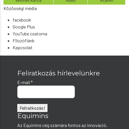
vemhes kanca
video
vitamin
Közösségi média
facebook
Google Plus
YouTube csatorna
Filozófiánk
Kapcsolat
Feliratkozás hírlevelünkre
E-mail
*
Equimins
Az Equimins cég számára fontos az innováció,