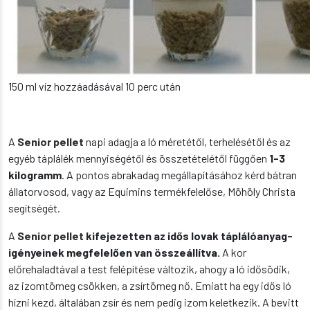
150 ml víz hozzáadásával 10 perc után
A
Senior pellet
napi adagja a ló méretétől, terhelésétől és az
egyéb táplálék mennyiségétől és összetételétől függően
1-3
kilogramm
. A pontos abrakadag megállapításához kérd bátran
állatorvosod, vagy az Equimins termékfelelőse, Möhöly Christa
segítségét.
A
Senior pellet
kifejezetten az idős lovak táplálóanyag-
igényeinek megfelelően van összeállítva.
A kor
előrehaladtával a test felépítése változik, ahogy a ló idősödik,
az izomtömeg csökken, a zsírtömeg nő. Emiatt ha egy idős ló
hízni kezd, általában zsír és nem pedig izom keletkezik. A bevitt