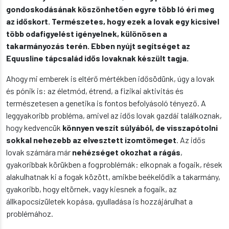
gondoskodásának köszönhetően egyre több ló éri meg
az időskort. Természetes, hogy ezek a lovak egy kicsivel
több odafigyelést igényelnek, különösen a
takarmányozás terén. Ebben nyújt segítséget az
Equusline tápcsalád idős lovaknak készült tagja.
Ahogy mi emberek is eltérő mértékben idősödünk, úgy a lovak
és pónik is: az életmód, étrend, a fizikai aktivitás és
természetesen a genetika is fontos befolyásoló tényező. A
leggyakoribb probléma, amivel az idős lovak gazdái találkoznak,
hogy kedvencük
könnyen veszít súlyából, de visszapótolni
sokkal nehezebb az elvesztett izomtömeget
. Az idős
lovak számára már
nehézséget okozhat a rágás
,
gyakoribbak körükben a fogproblémák: elkopnak a fogaik, rések
alakulhatnak ki a fogak között, amikbe beékelődik a takarmány,
gyakoribb, hogy eltörnek, vagy kiesnek a fogaik, az
állkapocsízületek kopása, gyulladása is hozzájárulhat a
problémához.