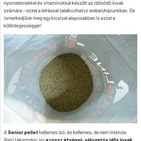
nyomelemekkel és vitaminokkal készült az idősödő lovak
számára – ezzel a leírással találkozhatsz webáruházunkban. De
ismerkedjünk meg egy kicsivel alaposabban is ezzel a
különlegességgel!
A
Senior pellet
kellemes ízű, és kellemes, de nem intenzív
illatú takarmány, így
a rossz étvágyú, válogatós idős lovak