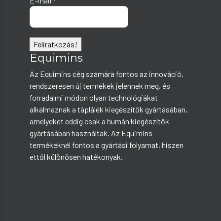
E-mail
*
Equimins
Az Equimins cég számára fontos az innováció,
rendszeresen új termékek jelennek meg, és
forradalmi módon olyan technológiákat
alkalmaznak a táplálék kiegészítők gyártásában,
amelyeket eddig csak a humán kiegészítők
gyártásában használtak. Az Equimins
termékeknél fontos a gyártási folyamat, hiszen
ettől különösen hatékonyak.