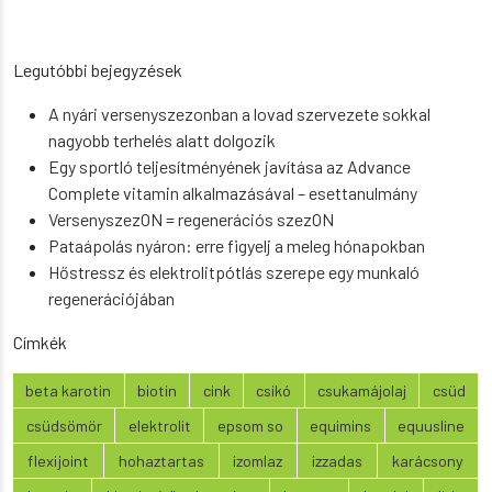
Legutóbbi bejegyzések
A nyári versenyszezonban a lovad szervezete sokkal
nagyobb terhelés alatt dolgozik
Egy sportló teljesítményének javítása az Advance
Complete vitamin alkalmazásával – esettanulmány
VersenyszezON = regenerációs szezON
Pataápolás nyáron: erre figyelj a meleg hónapokban
Hőstressz és elektrolitpótlás szerepe egy munkaló
regenerációjában
Címkék
beta karotin
biotin
cink
csikó
csukamájolaj
csüd
csüdsömör
elektrolit
epsom so
equimins
equusline
flexijoint
hohaztartas
izomlaz
izzadas
karácsony