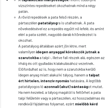
vízszintes repedéseket okozhatnak mind a négy
patán.
A rövid repedések a pata felső részén, a
pártaszélen
patatályog
ra is utalhatnak. A pata
növekedésével ez a repedés együtt nő lefelé, és amint
eléri a pata szélét, nagyobb darab kitöredezést is
okozhat.
A patatályog általában azért jön létre, mert
valamilyen
idegen anyaggal kórokozók jutnak a
szarutokba
a talpi-, illetve fali részek alá, egészen az
irháig és ott gyulladás kialakulásához vezetnek.
Előfordulhat az is, hogy nem a szarutokba kerülő
idegen anyag miatt alakul ki tályog, hanem a
talpat
ért hirtelen, intenzív nyomás
hatására. A legtöbb
patatályogos ló
azonnali (akut) sántaság
ot mutat.
Ha nem kezeled, a tályog magától is feltörhet a pata
talpi felületén vagy a pártaszélen, ez hosszadalmas és
rendkívül fájdalmas folyamat, ezért
mielőbb kérd