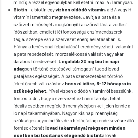
mindig a rézzel egyensúlyban kell etetni, max. 4:1 arányban.
Biotin
– a biotin egy
vízben oldódó vitamin
, a B7, vagy H-
vitamin ismertebb megnevezése. Javítja a pata és a
szőrzet minőségét, megkönnyíti a szőrváltást a vedlési
időszakban, emellett létfontosságú enzimrendszerek
tagja, szerepe van a szervezet energiaellátásában is.
Hiánya a fehérvonal felpuhulását eredményezheti, valamint
a pata repedezését, morzsalékossá válását vagy akár
darabos töredezését.
Legalább 20 mg biotin napi
adag
ban történő etetésével támogatni tudod lovad
patájának egészségét. A pata szerkezetében történő
jelentősebb változáshoz
hosszú időre, 6-12 hónapra is
szükség lehet.
Mivel vízben oldódó vitaminról beszélünk,
fontos tudni, hogy a szervezet ezt nem tárolja, tehát
ideális esetben megfelelő mennyiségben kell jelen lennie a
ló napi takarmányában. Nagyon kis napi mennyiség
szükséges ugyan belőle, de a biológiailag rendelkezésre álló
források (tehát
lovad takarmánya) mégsem minden
esetben biztosítanak elegendő biotint
a lovak