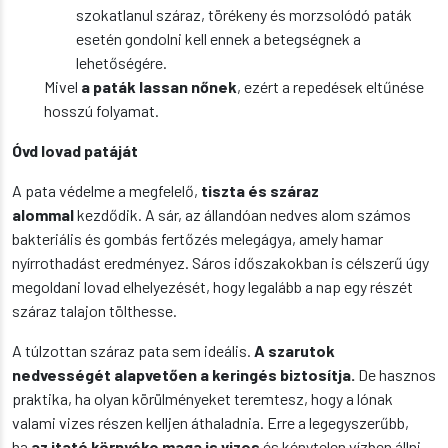
szokatlanul száraz, törékeny és morzsolódó paták
esetén gondolni kell ennek a betegségnek a
lehetőségére.
Mivel
a paták lassan nőnek
, ezért a repedések eltűnése
hosszú folyamat.
Óvd lovad patáját
A pata védelme a megfelelő,
tiszta és száraz
alommal
kezdődik. A sár, az állandóan nedves alom számos
bakteriális és gombás fertőzés melegágya, amely hamar
nyírrothadást eredményez. Sáros időszakokban is célszerű úgy
megoldani lovad elhelyezését, hogy legalább a nap egy részét
száraz talajon tölthesse.
A túlzottan száraz pata sem ideális.
A szarutok
nedvességét alapvetően a keringés biztosítja.
De hasznos
praktika, ha olyan körülményeket teremtesz, hogy a lónak
valami vizes részen kelljen áthaladnia. Erre a legegyszerűbb,
ha
az itató környéke maga is vizes
és kénytelen vízben állni