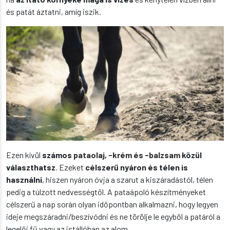
és patát áztatni, amíg iszik.
Ezen kívül
számos
pataolaj, -krém és -balzsam
közül
választhatsz
. Ezeket
célszerű nyáron és télen is
használni
, hiszen nyáron óvja a szarut a kiszáradástól, télen
pedig a túlzott nedvességtől. A pataápoló készítményeket
célszerű a nap során olyan időpontban alkalmazni, hogy legyen
ideje megszáradni/beszívódni és ne törölje le egyből a patáról a
legelői fű vagy az istállóban az alom.