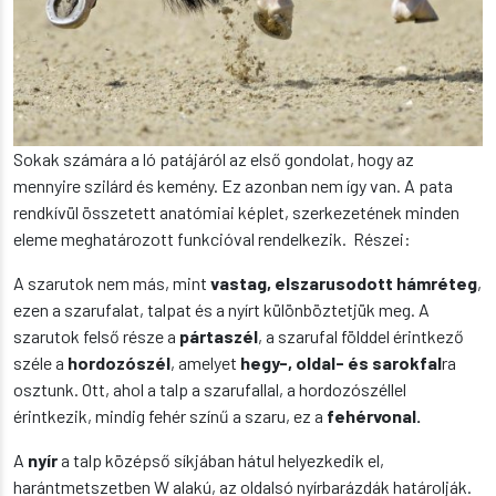
Sokak számára a ló patájáról az első gondolat, hogy az
mennyire szilárd és kemény. Ez azonban nem így van. A pata
rendkívül összetett anatómiai képlet, szerkezetének minden
eleme meghatározott funkcióval rendelkezik. Részei:
A szarutok nem más, mint
vastag, elszarusodott hámréteg
,
ezen a szarufalat, talpat és a nyírt különböztetjük meg. A
szarutok felső része a
pártaszél
, a szarufal földdel érintkező
széle a
hordozószél
, amelyet
hegy-, oldal- és sarokfal
ra
osztunk. Ott, ahol a talp a szarufallal, a hordozószéllel
érintkezik, mindig fehér színű a szaru, ez a
fehérvonal.
A
nyír
a talp középső síkjában hátul helyezkedik el,
harántmetszetben W alakú, az oldalsó nyírbarázdák határolják.