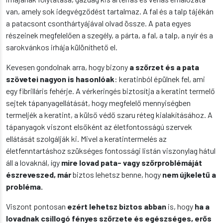
van, amely sok idegvégződést tartalmaz. A fal és a talp tájékán
a patacsont csonthártyájával olvad össze. A pata egyes
részeinek megfelelően a szegély, a párta, a fal, a talp, a nyír és a
sarokvánkos irhája különíthető el.
Kevesen gondolnak arra, hogy bizony
a szőrzet és a pata
szövetei nagyon is hasonlóak
: keratinból épülnek fel, ami
egy fibrilláris fehérje. A vérkeringés biztosítja a keratint termelő
sejtek tápanyagellátását, hogy megfelelő mennyiségben
termeljék a keratint, a külső védő szaru réteg kialakításához. A
tápanyagok viszont elsőként az életfontosságú szervek
ellátását szolgálják ki. Mivel a keratintermelés az
életfenntartáshoz szükséges fontossági listán viszonylag hátul
áll a lovaknál, így
mire lovad pata- vagy szőrproblémáját
észreveszed, már
biztos lehetsz benne, hogy
nem újkeletű a
probléma.
Viszont pontosan
ezért lehetsz biztos abban
is, hogy
ha a
lovadnak csillogó fényes szőrzete és egészséges, erős