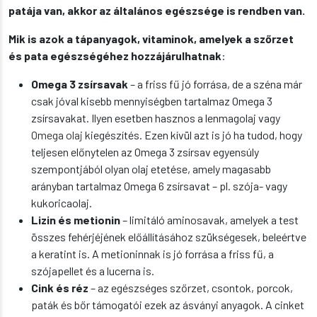
patája van, akkor az általános egészsége is rendben van.
Mik is azok a tápanyagok, vitaminok, amelyek a szőrzet
és pata egészségéhez hozzájárulhatnak
:
Omega 3 zsírsavak
– a friss fű jó forrása, de a széna már
csak jóval kisebb mennyiségben tartalmaz Omega 3
zsírsavakat. Ilyen esetben hasznos a lenmagolaj vagy
Omega olaj
kiegészítés. Ezen kívül azt is jó ha tudod, hogy
teljesen előnytelen az Omega 3 zsírsav egyensúly
szempontjából olyan olaj etetése, amely magasabb
arányban tartalmaz Omega 6 zsírsavat – pl. szója- vagy
kukoricaolaj.
Lizin és metionin
– limitáló aminosavak, amelyek a test
összes fehérjéjének előállításához szükségesek, beleértve
a keratint is. A metioninnak is jó forrása a friss fű, a
szójapellet és a lucerna is.
Cink és réz
– az egészséges szőrzet, csontok, porcok,
paták és bőr támogatói ezek az ásványi anyagok. A cinket