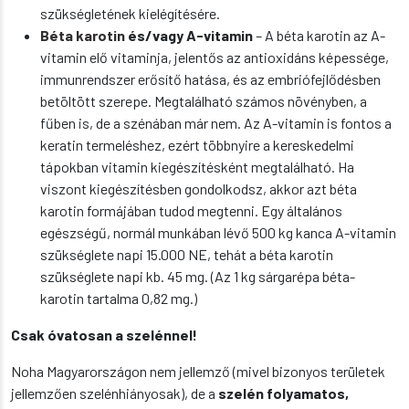
szükségletének kielégítésére.
Béta karotin
és/vagy A-vitamin
– A béta karotin az A-
vitamin elő vitaminja, jelentős az antioxidáns képessége,
immunrendszer erősítő hatása, és az embriófejlődésben
betöltött szerepe. Megtalálható számos növényben, a
fűben is, de a szénában már nem. Az A-vitamin is fontos a
keratin termeléshez, ezért többnyire a kereskedelmi
tápokban vitamin kiegészítésként megtalálható. Ha
viszont kiegészítésben gondolkodsz, akkor azt béta
karotin formájában tudod megtenni. Egy általános
egészségű, normál munkában lévő 500 kg kanca A-vitamin
szükséglete napi 15.000 NE, tehát a béta karotin
szükséglete napi kb. 45 mg. (Az 1 kg sárgarépa béta-
karotin tartalma 0,82 mg.)
Csak óvatosan a szelénnel!
Noha Magyarországon nem jellemző (mivel bizonyos területek
jellemzően szelénhiányosak), de a
szelén folyamatos,