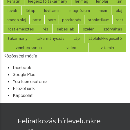
keratin
kiegészítő takarmány
lenmag
lenolaj
lizin
lovak
lótáp
lóvitamin
magnézium
msm
olaj
omega olaj
pata
porc
porckopás
probiotikum
rost
rost emésztés
réz
sebes láb
szelén
szőrváltás
takarmány
takarmányozás
táp
táplálékkiegészítő
vemhes kanca
video
vitamin
Közösségi média
facebook
Google Plus
YouTube csatorna
Filozófiánk
Kapcsolat
Feliratkozás hírlevelünkre