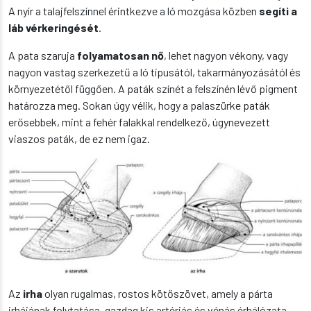
A nyír a talajfelszínnel érintkezve a ló mozgása közben
segíti a
láb vérkeringését
.
A pata szaruja
folyamatosan nő
, lehet nagyon vékony, vagy
nagyon vastag szerkezetű a ló típusától, takarmányozásától és
környezetétől függően. A paták színét a felszínén lévő pigment
határozza meg. Sokan úgy vélik, hogy a palaszürke paták
erősebbek, mint a fehér falakkal rendelkező, úgynevezett
viaszos paták, de ez nem igaz.
Az
irha
olyan rugalmas, rostos kötőszövet, amely a párta
irhájának folytatása, gazdag kis artériás és vénás érhálózata