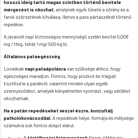
hosszú ideig tartó magas szintben történő bevitele
mérgezést is okozhat
, amelynek egyik tünete a sörény és a
farok szőrzetének kihullása, illetve a pata pártaszélnél történő
repedése.
A javasolt napi biztonságos mennyiségű szelén bevitel 0,006
mg / ttkg, tehát 1 mg/ 500 kg ló.
Általános pataegészség
Lovadnak
napi pataápolásra
van szüksége ahhoz, hogy
egészséges maradjon. Fontos, hogy piszkot és trágyát
tisztítsd le a patákról, valamint minden olyan egyéb
szennyeződést, amelyek kényelmetlen nyomást, vagy sérülést
okozhatnak.
Ha a patán repedéseket veszel észre, konzultálj
patkolókovácsoddal.
A repedések helye, formája és mélysége
számukra sok fontos dolgot elárul.
A
táplálkozási hiányosságok
finom, többnyire