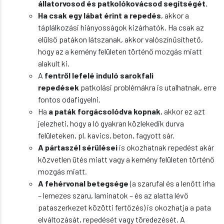
állatorvosod és patkolókovácsod segítségét.
Ha csak egy lábat érint a repedés
, akkor a
táplálkozási hiányosságok kizárhatók. Ha csak az
elülső patákon látszanak, akkor valószínűsíthető,
hogy az a kemény felületen történő mozgás miatt
alakult ki.
A
fentről lefelé induló sarokfali
repedések
patkolási problémákra is utalhatnak, erre
fontos odafigyelni.
Ha
a paták forgácsolódva kopnak
, akkor ez azt
jelezheti, hogy a ló gyakran közlekedik durva
felületeken, pl. kavics, beton, fagyott sár.
A pártaszél sérülései
is okozhatnak repedést akár
közvetlen ütés miatt vagy a kemény felületen történő
mozgás miatt.
A fehérvonal betegsége
(a szarufal és a lenőtt irha
– lemezes szaru, laminatok – és az alatta lévő
pataszerkezet közötti fertőzés) is okozhatja a pata
elváltozását, repedését vagy töredezését. A